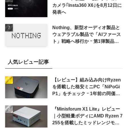
カメラ｢Insta360 X6｣を8月12日に
発表へ
Nothing、新型オーディオ製品と
ウェアラブル製品で「AIファース
ト」戦略へ移行か ｰ 第1弾製品は
8〜9月に順次発表との情報
人気レビュー記事
【レビュー】組み込み向けRyzen
を搭載した格安ミニPC「NiPoGi
P1」をチェック ｰ 1年前の同価格
帯モデルより高性能
『Minisforum X1 Lite』レビュー
｜小型軽量ボディにAMD Ryzen 7
255を搭載したミッドレンジモデ