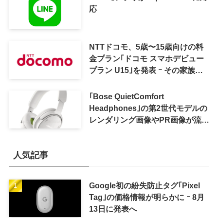
応
NTTドコモ、5歳〜15歳向けの料
金プラン｢ドコモ スマホデビュー
プラン U15｣を発表 ｰ その家族が
おトクになる｢ドコモ 親子割｣も
｢Bose QuietComfort
Headphones｣の第2世代モデルの
レンダリング画像やPR画像が流出
ｰ まもなく発表か
人気記事
Google初の紛失防止タグ｢Pixel
Tag｣の価格情報が明らかに ｰ 8月
13日に発表へ