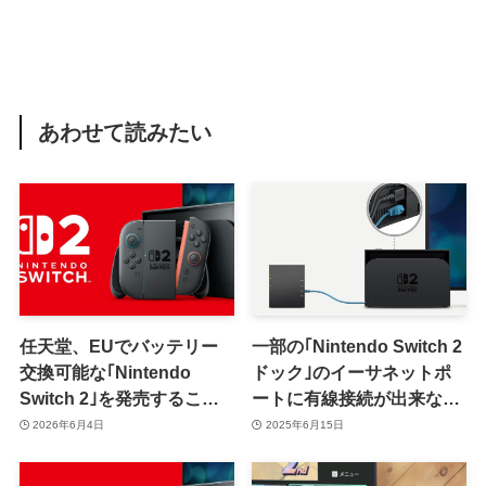
あわせて読みたい
任天堂、EUでバッテリー
一部の｢Nintendo Switch 2
交換可能な｢Nintendo
ドック｣のイーサネットポ
Switch 2｣を発売すること
ートに有線接続が出来ない
を明らかに
不具合??｜任天堂のサポー
2026年6月4日
2025年6月15日
トも問題を認識