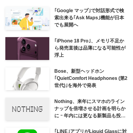
｢Google マップ｣で対話形式で検
索出来る｢Ask Maps｣機能が日本
でも展開へ
｢iPhone 18 Pro｣、メモリ不足か
ら発売直後は品薄になる可能性が
浮上
Bose、新型ヘッドホン
｢QuietComfort Headphones (第2
世代)｣を海外で発表
Nothing、来年にスマホのライン
ナップを倍増させる計画を明らか
に ｰ 年内には更なる新製品も投入
へ
｢LINE｣アプリがLiquid Glassに対