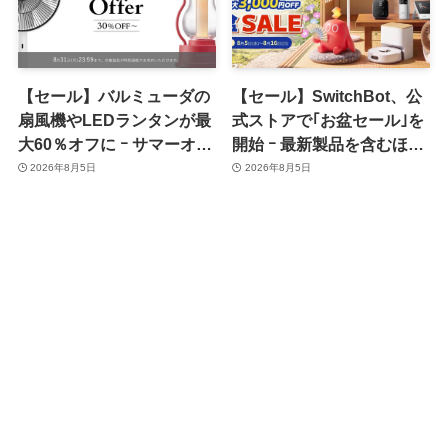
【セール】バルミューダの
【セール】SwitchBot、公
扇風機やLEDランタンが最
式ストアで｢お盆セール｣を
大60％オフに ｰ サマーオフ
開始 ｰ 最新製品を含むほぼ
ァーのセール開催中
全品が最大54％オフに
2026年8月5日
2026年8月5日