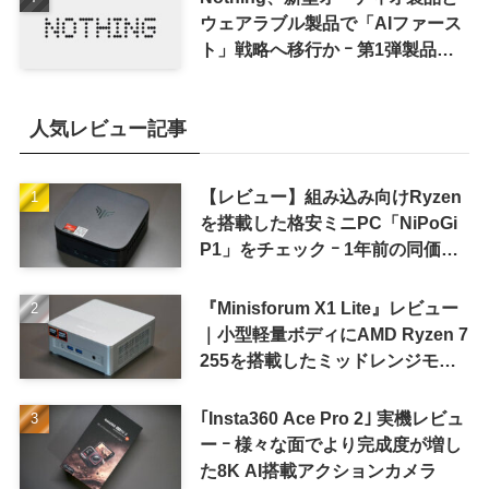
ウェアラブル製品で「AIファース
ト」戦略へ移行か ｰ 第1弾製品は
8〜9月に順次発表との情報
人気レビュー記事
【レビュー】組み込み向けRyzen
を搭載した格安ミニPC「NiPoGi
P1」をチェック ｰ 1年前の同価格
帯モデルより高性能
『Minisforum X1 Lite』レビュー
｜小型軽量ボディにAMD Ryzen 7
255を搭載したミッドレンジモデ
ル
｢Insta360 Ace Pro 2｣ 実機レビュ
ー ｰ 様々な面でより完成度が増し
た8K AI搭載アクションカメラ