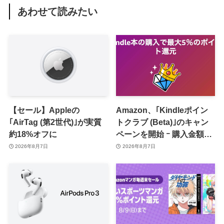
あわせて読みたい
【セール】Appleの
Amazon、｢Kindleポイン
｢AirTag (第2世代)｣が実質
トクラブ (Beta)｣のキャン
約18%オフに
ペーンを開始 ｰ 購入金額に
応じて来月のポイント還元
2026年8月7日
2026年8月7日
率アップ