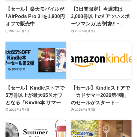
【セール】楽天モバイルが
【3日間限定】今週末は
｢AirPods Pro 3｣を1,900円
3,000冊以上の｢アツいスポ
オフで販売中
ーツマンガ｣が対象!! ｰ
｢Amazonマンガ毎週末セ
2026年8月7日
2026年8月7日
ール｣がスタート
【セール】Kindleストアで
【セール】Kindleストアで
5万冊以上が最大65％オフ
「カドサマー2026第4弾」
となる「Kindle本 サマーセ
のセールがスタート ｰ
ール第2弾」がスタート
KADOKAWAのKindle本
2026年8月7日
2026年8月7日
7,000冊以上が最大50％オ
フに