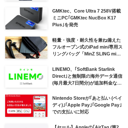
かに
GMKtec、Core Ultra 7 258V搭載
ミニPC｢GMKtec NucBox K17
Plus｣を発売
軽量・強度・耐久性を兼ね備えた
フルオープン式のiPad mini専用ス
リングバッグ「MinZ SLING mini
for iPad mini」発売
LINEMO、｢SoftBank Starlink
Direct｣と無制限の海外データ通信
(毎月最大7日間分)が追加料金なし
で利用可能に
Nintendo Storeが｢あと払い (ペイ
ディ)｣｢Apple Pay｣｢Google Pay｣
での支払いに対応
【セール】Appleの｢AirTag (第2