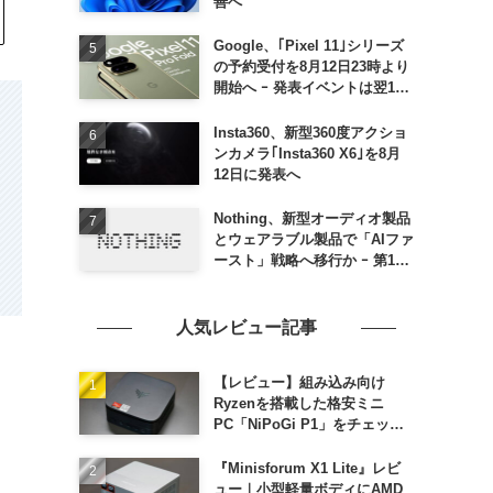
善へ
Google、｢Pixel 11｣シリーズ
の予約受付を8月12日23時より
開始へ ｰ 発表イベントは翌13
日午前7時〜
Insta360、新型360度アクショ
ンカメラ｢Insta360 X6｣を8月
12日に発表へ
Nothing、新型オーディオ製品
とウェアラブル製品で「AIファ
ースト」戦略へ移行か ｰ 第1弾
製品は8〜9月に順次発表との
情報
人気レビュー記事
【レビュー】組み込み向け
Ryzenを搭載した格安ミニ
PC「NiPoGi P1」をチェック
ｰ 1年前の同価格帯モデルより
高性能
『Minisforum X1 Lite』レビ
ュー｜小型軽量ボディにAMD