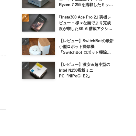
Ryzen 7 255を搭載したミッド
レンジモデル
｢Insta360 Ace Pro 2｣ 実機レ
ビュー ｰ 様々な面でより完成
度が増した8K AI搭載アクショ
ンカメラ
【レビュー】SwitchBotの最新
小型ロボット掃除機
「SwitchBot ロボット掃除機
K11+」
【レビュー】激安＆超小型の
Intel N150搭載ミニ
PC『NiPoGi E2』