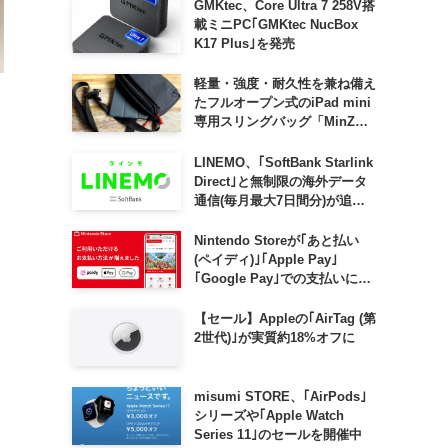
GMKtec、Core Ultra 7 258V搭
載ミニPC｢GMKtec NucBox
K17 Plus｣を発売
軽量・強度・耐久性を兼ね備え
たフルオープン式のiPad mini
専用スリングバッグ「MinZ
SLING mini for iPad mini」
発売
LINEMO、｢SoftBank Starlink
Direct｣と無制限の海外データ
通信(毎月最大7日間分)が追加
料金なしで利用可能に
Nintendo Storeが｢あと払い
(ペイディ)｣｢Apple Pay｣
｢Google Pay｣での支払いに対
応
【セール】Appleの｢AirTag (第
2世代)｣が実質約18%オフに
misumi STORE、｢AirPods｣
シリーズや｢Apple Watch
Series 11｣のセールを開催中