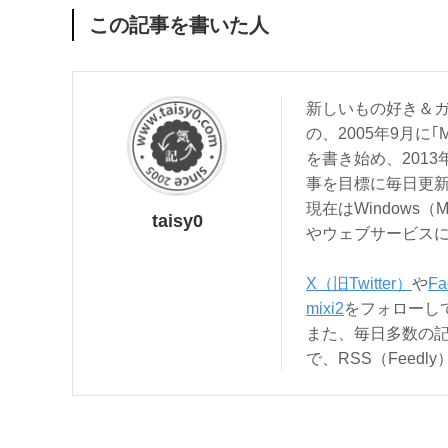
この記事を書いた人
新しいもの好き＆ガ
の、2005年9月に｢
を書き始め、201
事を目標に毎日更
現在はWindows（
taisy0
やウェブサービス
X（旧Twitter）
や
Fa
mixi2
をフォローし
また、毎日多数の
で、RSS（Feed