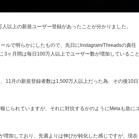
,500万人以上の新規ユーザー登録があったことが分かりました。
メールで明らかにしたもので、先日にInstagram/Threadsの責任
り、ここ3ヶ月間は毎日100万人以上でユーザー数が増加しているこ
、11月の新規登録者数は1,500万人以上だった為、その後10日
所で報じられていますが、それに対抗するかのようにMetaも急に
ザー数が増加しており、先週よりは伸びが鈍化した感じですが、現在