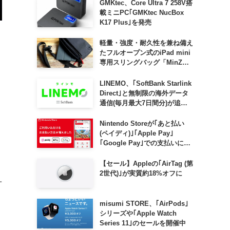
GMKtec、Core Ultra 7 258V搭
載ミニPC｢GMKtec NucBox
K17 Plus｣を発売
軽量・強度・耐久性を兼ね備え
たフルオープン式のiPad mini
専用スリングバッグ「MinZ
SLING mini for iPad mini」
発売
LINEMO、｢SoftBank Starlink
と
Direct｣と無制限の海外データ
通信(毎月最大7日間分)が追加
料金なしで利用可能に
Nintendo Storeが｢あと払い
(ペイディ)｣｢Apple Pay｣
｢Google Pay｣での支払いに対
応
【セール】Appleの｢AirTag (第
2世代)｣が実質約18%オフに
ユ
misumi STORE、｢AirPods｣
シリーズや｢Apple Watch
Series 11｣のセールを開催中