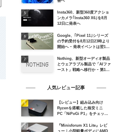
善へ
Insta360、新型360度アクショ
ンカメラ｢Insta360 X6｣を8月
12日に発表へ
Google、｢Pixel 11｣シリーズ
の予約受付を8月12日23時より
開始へ ｰ 発表イベントは翌13
日午前7時〜
Nothing、新型オーディオ製品
とウェアラブル製品で「AIファ
ースト」戦略へ移行か ｰ 第1弾
製品は8〜9月に順次発表との
情報
人気レビュー記事
【レビュー】組み込み向け
Ryzenを搭載した格安ミニ
PC「NiPoGi P1」をチェック
ｰ 1年前の同価格帯モデルより
高性能
『Minisforum X1 Lite』レビ
ュー｜小型軽量ボディにAMD