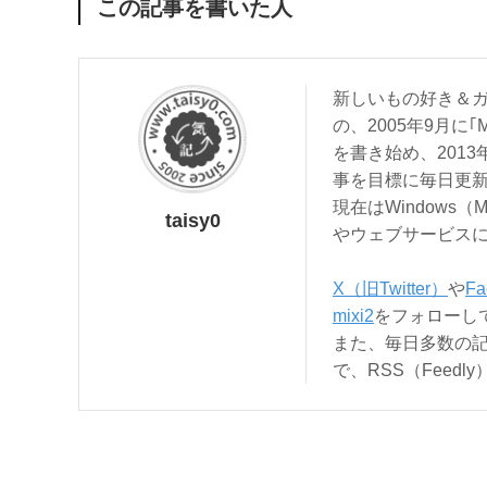
この記事を書いた人
新しいもの好き＆ガ
の、2005年9月に｢
を書き始め、201
事を目標に毎日更
現在はWindows（
taisy0
やウェブサービス
X（旧Twitter）
や
Fa
mixi2
をフォローし
また、毎日多数の
で、RSS（Feed