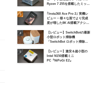
Ryzen 7 255を搭載したミッド
レンジモデル
｢Insta360 Ace Pro 2｣ 実機レ
ビュー ｰ 様々な面でより完成
度が増した8K AI搭載アクショ
ンカメラ
【レビュー】SwitchBotの最新
小型ロボット掃除機
「SwitchBot ロボット掃除機
K11+」
【レビュー】激安＆超小型の
Intel N150搭載ミニ
PC『NiPoGi E2』