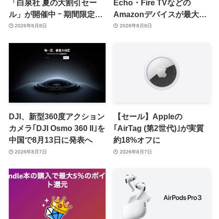
「白泉社 夏の大割引セー
Echo・Fire TVなどの
ル」が開催中 ｰ 期間限定
Amazonデバイスが最大
70％オフや全巻50％オフな
31%オフに
2026年8月8日
2026年8月8日
ど
DJI、新型360度アクション
【セール】Appleの
カメラ｢DJI Osmo 360 II｣を
｢AirTag (第2世代)｣が実質
中国で8月13日に発表へ
約18%オフに
2026年8月7日
2026年8月7日