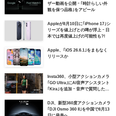
ザー動画を公開 ｰ ｢時計らしい外
観を保つ品格｣をアピール
Appleが8月10日に｢iPhone 17｣シ
リーズを値上げとの噂が浮上 ｰ 日
本では再度値上げの可能性も?!
Apple、｢iOS 26.6.1｣をまもなく
リリースか
Insta360、小型アクションカメラ
｢GO Ultra｣にAI音声アシスタント
｢Kira｣を追加 ｰ 音声で質問した
り、リアルタイム翻訳などが利用
可能に
DJI、新型360度アクションカメラ
｢DJI Osmo 360 II｣を中国で8月13
日に発表へ