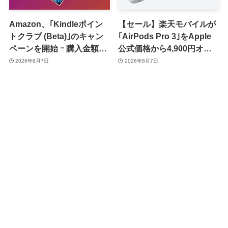
Amazon、｢Kindleポイン
【セール】楽天モバイルが
トクラブ (Beta)｣のキャン
｢AirPods Pro 3｣をApple
ペーンを開始 ｰ 購入金額に
公式価格から4,900円オフ
応じて来月のポイント還元
で販売中
2026年8月7日
2026年8月7日
率アップ