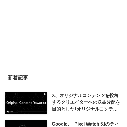
新着記事
X、オリジナルコンテンツを投稿
するクリエイターへの収益分配を
目的とした｢オリジナルコンテン
ツ報酬プログラム｣を導入へ ｰ 従
来の｢収益分配｣は廃止
Google、｢Pixel Watch 5｣のティ