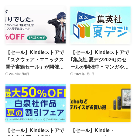
【セール】Kindleストアで
【セール】Kindleストアで
「スクウェア・エニックス
｢集英社 夏デジ2026｣のセ
電子書籍セール」が開催中
ールが開催中 ｰ マンガや写
ｰ コミックやゲーム関連書
真集など1,000冊以上が
2026年8月8日
2026年8月8日
籍などが最大50％オフに
30％ポイント還元に
【セール】Kindleストアで
【セール】Kindle・