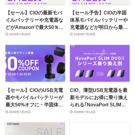
【セール】CIOの最新モバ
【セール予告】CIOの半固
イルバッテリーや充電器な
体系モバイルバッテリーや
どがAmazonで最大50％オ
充電器などが明日から最大
フに
50％オフに
2026年7月29日
2026年7月28日
【セール】CIOのUSB充電
CIO、薄型USB充電器を最
器やモバイルバッテリーが
新モデルにお得に乗り換え
最大50%オフに ｰ 半固体系
られる｢NovaPort SLIM
セル採用バッテリーや車載
DUOⅡ乗り換え割｣を提供
2026年7月20日
2026年7月14日
充電器などの最新製品も対
開始
象