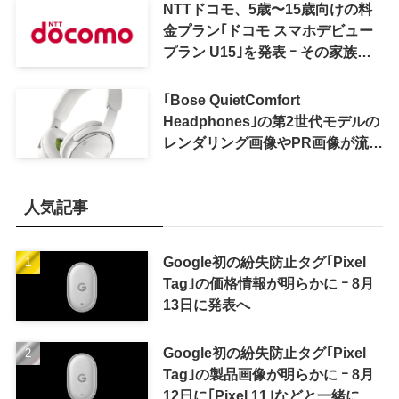
NTTドコモ、5歳〜15歳向けの料
金プラン｢ドコモ スマホデビュー
プラン U15｣を発表 ｰ その家族が
おトクになる｢ドコモ 親子割｣も
｢Bose QuietComfort
Headphones｣の第2世代モデルの
レンダリング画像やPR画像が流出
ｰ まもなく発表か
人気記事
Google初の紛失防止タグ｢Pixel
Tag｣の価格情報が明らかに ｰ 8月
13日に発表へ
Google初の紛失防止タグ｢Pixel
Tag｣の製品画像が明らかに ｰ 8月
12日に｢Pixel 11｣などと一緒に発