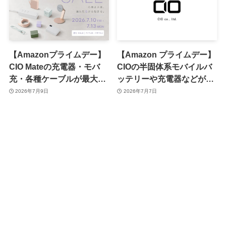
【Amazonプライムデー】
【Amazon プライムデー】
CIO Mateの充電器・モバ
CIOの半固体系モバイルバ
充・各種ケーブルが最大
ッテリーや充電器などが最
47％オフに ｰ 過去最安値多
大50％オフに ｰ 最新製品も
2026年7月9日
2026年7月7日
数
多数対象