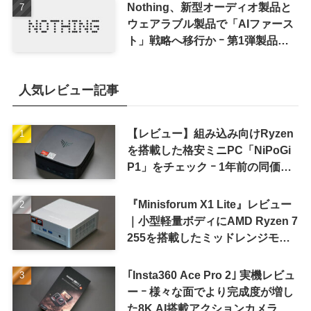
Nothing、新型オーディオ製品と
ウェアラブル製品で「AIファース
ト」戦略へ移行か ｰ 第1弾製品は
8〜9月に順次発表との情報
人気レビュー記事
【レビュー】組み込み向けRyzen
を搭載した格安ミニPC「NiPoGi
P1」をチェック ｰ 1年前の同価格
帯モデルより高性能
『Minisforum X1 Lite』レビュー
｜小型軽量ボディにAMD Ryzen 7
255を搭載したミッドレンジモデ
ル
｢Insta360 Ace Pro 2｣ 実機レビュ
ー ｰ 様々な面でより完成度が増し
た8K AI搭載アクションカメラ