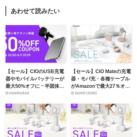
あわせて読みたい
【セール】CIOのUSB充電
【セール】CIO Mateの充電
器やモバイルバッテリーが
器・モバ充・各種ケーブル
最大50%オフに ｰ 半固体系
がAmazonで最大27％オフ
セル採用バッテリーやハン
に
2026年8月4日
2026年7月29日
ディファンなど最新製品も
対象