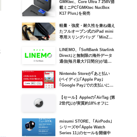
GMKtec、Core Ultra 7 258V搭
載ミニPC｢GMKtec NucBox
K17 Plus｣を発売
軽量・強度・耐久性を兼ね備え
たフルオープン式のiPad mini
専用スリングバッグ「MinZ
SLING mini for iPad mini」
発売
LINEMO、｢SoftBank Starlink
に
Direct｣と無制限の海外データ
通信(毎月最大7日間分)が追加
料金なしで利用可能に
Nintendo Storeが｢あと払い
(ペイディ)｣｢Apple Pay｣
｢Google Pay｣での支払いに対
応
【セール】Appleの｢AirTag (第
2世代)｣が実質約18%オフに
misumi STORE、｢AirPods｣
シリーズや｢Apple Watch
Series 11｣のセールを開催中