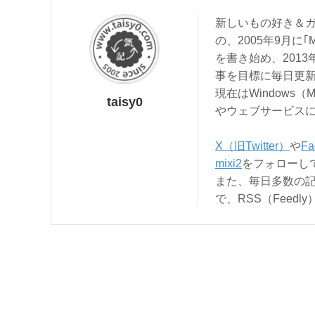
新しいもの好き＆ガ
の、2005年9月に｢
を書き始め、201
事を目標に毎日更
現在はWindows（
taisy0
やウェブサービス
X（旧Twitter）
や
Fa
mixi2
をフォローし
また、毎日多数の
で、RSS（Feed