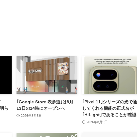
グ
｢Google Store 表参道｣は8月
｢Pixel 11｣シリーズの光で
が明ら
13日の14時にオープンへ
してくれる機能の正式名が
｢HiLight｣であることが確
2026年8月5日
れる
2026年8月5日