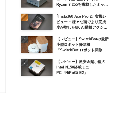
Ryzen 7 255を搭載したミッド
レンジモデル
｢Insta360 Ace Pro 2｣ 実機レ
ビュー ｰ 様々な面でより完成
度が増した8K AI搭載アクショ
ンカメラ
【レビュー】SwitchBotの最新
小型ロボット掃除機
「SwitchBot ロボット掃除機
K11+」
【レビュー】激安＆超小型の
Intel N150搭載ミニ
PC『NiPoGi E2』