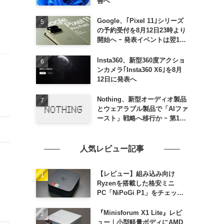
善へ
Google、｢Pixel 11｣シリーズ
の予約受付を8月12日23時より
開始へ ｰ 発表イベントは翌13
日午前7時〜
Insta360、新型360度アクショ
ンカメラ｢Insta360 X6｣を8月
12日に発表へ
Nothing、新型オーディオ製品
とウェアラブル製品で「AIファ
ースト」戦略へ移行か ｰ 第1弾
製品は8〜9月に順次発表との
情報
人気レビュー記事
【レビュー】組み込み向け
Ryzenを搭載した格安ミニ
PC「NiPoGi P1」をチェック
ｰ 1年前の同価格帯モデルより
高性能
『Minisforum X1 Lite』レビ
ュー｜小型軽量ボディにAMD