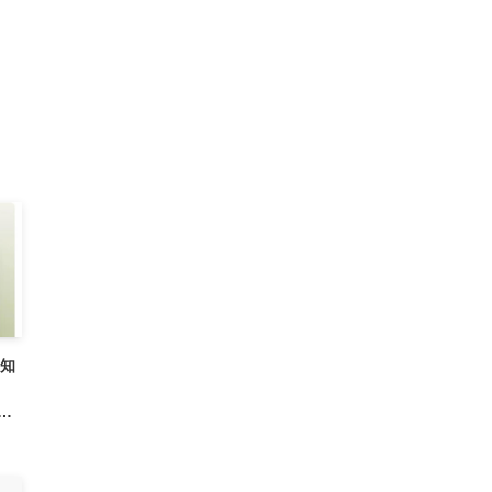
通知
認さ