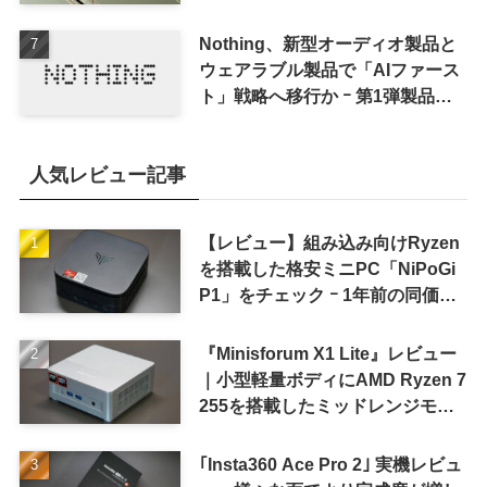
Nothing、新型オーディオ製品と
ウェアラブル製品で「AIファース
ト」戦略へ移行か ｰ 第1弾製品は
8〜9月に順次発表との情報
人気レビュー記事
【レビュー】組み込み向けRyzen
を搭載した格安ミニPC「NiPoGi
P1」をチェック ｰ 1年前の同価格
帯モデルより高性能
『Minisforum X1 Lite』レビュー
｜小型軽量ボディにAMD Ryzen 7
255を搭載したミッドレンジモデ
ル
｢Insta360 Ace Pro 2｣ 実機レビュ