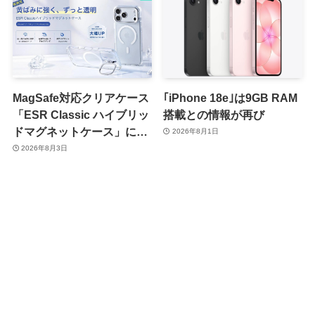
MagSafe対応クリアケース
｢iPhone 18e｣は9GB RAM
「ESR Classic ハイブリッ
搭載との情報が再び
ドマグネットケース」に黄
2026年8月1日
ばみへの耐久性を向上させ
2026年8月3日
た改良版が登場