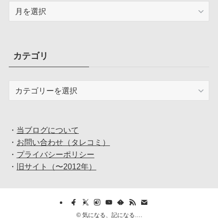
ア
ー
カ
イ
ブ
カテゴリ
カ
テ
ゴ
リ
・
当ブログについて
・
お問い合わせ（タレコミ）
・
プライバシーポリシー
・
旧サイト（〜2012年）
©
気になる、記になる….