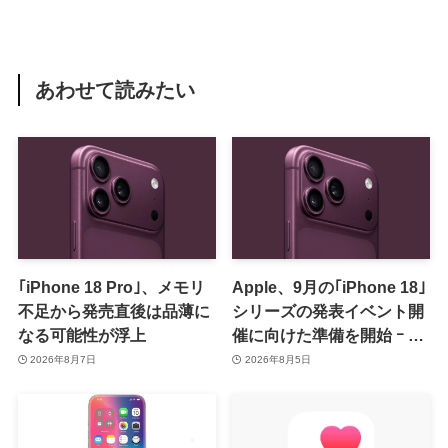
あわせて読みたい
｢iPhone 18 Pro｣、メモリ
Apple、9月の｢iPhone 18｣
不足から発売直後は品薄に
シリーズの発表イベント開
なる可能性が浮上
催に向けた準備を開始 ｰ 9
月8日か9月9日に開催見込
2026年8月7日
2026年8月5日
み