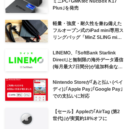
ミニPC｢GMKtec NucBox K17
Plus｣を発売
軽量・強度・耐久性を兼ね備えた
フルオープン式のiPad mini専用ス
リングバッグ「MinZ SLING mini
for iPad mini」発売
LINEMO、｢SoftBank Starlink
Direct｣と無制限の海外データ通信
(毎月最大7日間分)が追加料金なし
で利用可能に
Nintendo Storeが｢あと払い (ペイ
ディ)｣｢Apple Pay｣｢Google Pay｣
での支払いに対応
【セール】Appleの｢AirTag (第2
世代)｣が実質約18%オフに