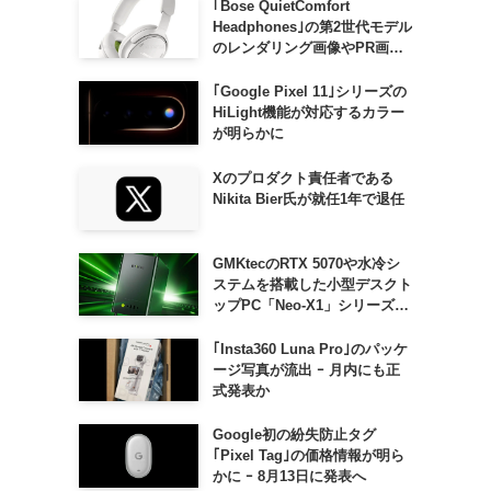
｢Bose QuietComfort
Headphones｣の第2世代モデル
のレンダリング画像やPR画像
が流出 ｰ まもなく発表か
｢Google Pixel 11｣シリーズの
HiLight機能が対応するカラー
が明らかに
Xのプロダクト責任者である
Nikita Bier氏が就任1年で退任
GMKtecのRTX 5070や水冷シ
ステムを搭載した小型デスクト
ップPC「Neo-X1」シリーズ、
日本でも9月中旬に発売へ
｢Insta360 Luna Pro｣のパッケ
ージ写真が流出 ｰ 月内にも正
。
式発表か
Google初の紛失防止タグ
｢Pixel Tag｣の価格情報が明ら
かに ｰ 8月13日に発表へ