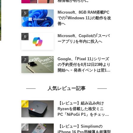
格情報が明らかに
Microsoft、8GB RAM搭載PC
での｢Windows 11｣の動作を改
善へ
Microsoft、Copilotの｢スーパ
ーアプリ｣を年内に投入へ
Google、｢Pixel 11｣シリーズ
の予約受付を8月12日23時より
開始へ ｰ 発表イベントは翌13
日午前7時〜
人気レビュー記事
【レビュー】組み込み向け
Ryzenを搭載した格安ミニ
PC「NiPoGi P1」をチェック
ｰ 1年前の同価格帯モデルより
高性能
【レビュー】Simplismの
iPhone 16 Pro用極薄＆超薄型