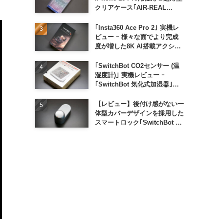
クリアケース｢AIR-REAL
INVISIBLE｣
｢Insta360 Ace Pro 2｣ 実機レ
ビュー ｰ 様々な面でより完成
度が増した8K AI搭載アクショ
ンカメラ
｢SwitchBot CO2センサー (温
湿度計)｣ 実機レビュー ｰ
｢SwitchBot 気化式加湿器｣と
の連携でオートメーション化が
便利
【レビュー】後付け感がない一
体型カバーデザインを採用した
スマートロック｢SwitchBot ロ
ック Ultra｣｜充電式バッテリ
ーも標準採用