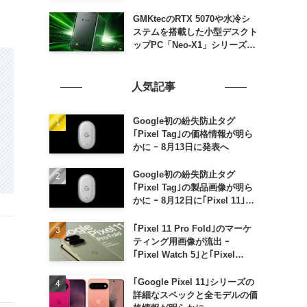
GMKtecのRTX 5070や水冷シ
ステムを搭載した小型デスクト
ップPC「Neo-X1」シリーズ、
日本でも9月中旬に発売へ
人気記事
Google初の紛失防止タグ
｢Pixel Tag｣の価格情報が明ら
かに ｰ 8月13日に発表へ
Google初の紛失防止タグ
｢Pixel Tag｣の製品画像が明ら
かに ｰ 8月12日に｢Pixel 11｣な
どと一緒に発表か
｢Pixel 11 Pro Fold｣のマーケ
ティング用画像が流出 ｰ
｢Pixel Watch 5｣と｢Pixel
Buds Pro 2｣の新カラーの画像
も
｢Google Pixel 11｣シリーズの
詳細なスペックと全モデルの価