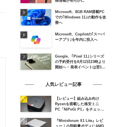
格情報が明らかに
Microsoft、8GB RAM搭載PC
での｢Windows 11｣の動作を改
善へ
Microsoft、Copilotの｢スーパ
ーアプリ｣を年内に投入へ
Google、｢Pixel 11｣シリーズ
の予約受付を8月12日23時より
開始へ ｰ 発表イベントは翌13
日午前7時〜
人気レビュー記事
【レビュー】組み込み向け
Ryzenを搭載した格安ミニ
PC「NiPoGi P1」をチェック
ｰ 1年前の同価格帯モデルより
高性能
『Minisforum X1 Lite』レビ
ュー｜小型軽量ボディにAMD