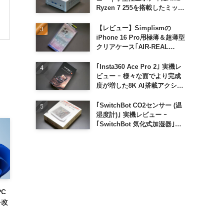
Ryzen 7 255を搭載したミッド
レンジモデル
【レビュー】Simplismの
iPhone 16 Pro用極薄＆超薄型
クリアケース｢AIR-REAL
INVISIBLE｣
｢Insta360 Ace Pro 2｣ 実機レ
ビュー ｰ 様々な面でより完成
度が増した8K AI搭載アクショ
ンカメラ
｢SwitchBot CO2センサー (温
湿度計)｣ 実機レビュー ｰ
｢SwitchBot 気化式加湿器｣と
の連携でオートメーション化が
便利
PC
を改