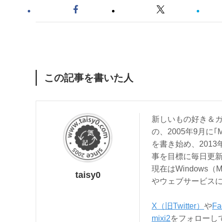
この記事を書いた人
新しいもの好き＆ガ
の、2005年9月に｢
を書き始め、201
事を目標に毎日更
現在はWindows（
taisy0
やウェブサービス
X（旧Twitter）
や
Fa
mixi2
をフォローし