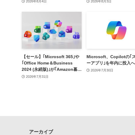
へ
2026年8月4日
2026年8月3日
【セール】｢Microsoft 365｣や
Microsoft、Copilotの
｢Office Home＆Business
ーアプリ｣を年内に投入へ
2024 (永続版)｣が｢Amazon暮ら
2026年7月30日
し応援サマーセール｣で最大
2026年7月31日
12％オフに
アーカイブ