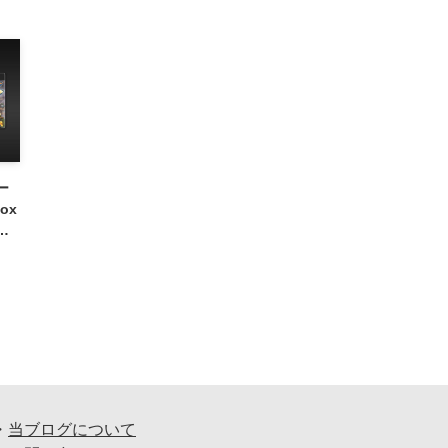
ー
ox
を
・
当ブログについて