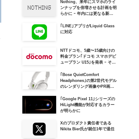
Nothing、来年にスマホのライ
ンナップを倍増させる計画を明
らかに ｰ 年内には更なる新製
品も投入へ
｢LINE｣アプリがLiquid Glass
に対応
ま
NTTドコモ、5歳〜15歳向けの
料金プラン｢ドコモ スマホデビ
ュープラン U15｣を発表 ｰ その
家族がおトクになる｢ドコモ 親
子割｣も
｢Bose QuietComfort
Headphones｣の第2世代モデル
のレンダリング画像やPR画像
り
が流出 ｰ まもなく発表か
｢Google Pixel 11｣シリーズの
HiLight機能が対応するカラー
が明らかに
Xのプロダクト責任者である
Nikita Bier氏が就任1年で退任