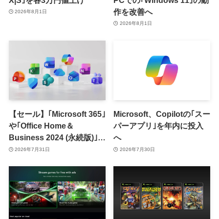
作を改善へ
2026年8月1日
2026年8月1日
【セール】｢Microsoft 365｣
Microsoft、Copilotの｢スー
や｢Office Home＆
パーアプリ｣を年内に投入
Business 2024 (永続版)｣が
へ
｢Amazon暮らし応援サマ
2026年7月31日
2026年7月30日
ーセール｣で最大12％オフ
に