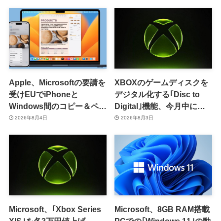
Apple、Microsoftの要請を
XBOXのゲームディスクを
受けEUでiPhoneと
デジタル化する｢Disc to
Windows間のコピー＆ペー
Digital｣機能、今月中に提
スト機能を提供へ
供開始か
2026年8月4日
2026年8月3日
Microsoft、｢Xbox Series
Microsoft、8GB RAM搭載
X|S｣を各3万円値上げ
PCでの｢Windows 11｣の動