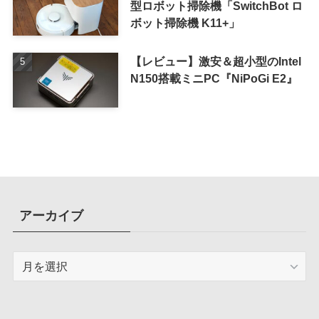
型ロボット掃除機「SwitchBot ロ
ボット掃除機 K11+」
【レビュー】激安＆超小型のIntel
N150搭載ミニPC『NiPoGi E2』
アーカイブ
ア
ー
カ
イ