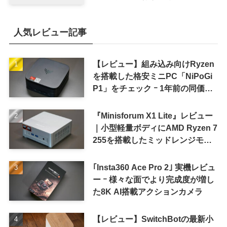
8〜9月に順次発表との情報
人気レビュー記事
【レビュー】組み込み向けRyzen
を搭載した格安ミニPC「NiPoGi
P1」をチェック ｰ 1年前の同価格
帯モデルより高性能
『Minisforum X1 Lite』レビュー
｜小型軽量ボディにAMD Ryzen 7
255を搭載したミッドレンジモデ
ル
｢Insta360 Ace Pro 2｣ 実機レビュ
ー ｰ 様々な面でより完成度が増し
た8K AI搭載アクションカメラ
【レビュー】SwitchBotの最新小