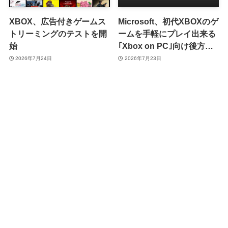
XBOX、広告付きゲームス
Microsoft、初代XBOXのゲ
トリーミングのテストを開
ームを手軽にプレイ出来る
始
｢Xbox on PC｣向け後方互
換性機能を発表
2026年7月24日
2026年7月23日