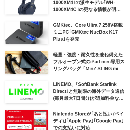
1000XM4｣の派生モデル｢WH-
1000XM4C｣の更なる情報が明ら
かに
GMKtec、Core Ultra 7 258V搭載
ミニPC｢GMKtec NucBox K17
Plus｣を発売
軽量・強度・耐久性を兼ね備えた
フルオープン式のiPad mini専用ス
リングバッグ「MinZ SLING mini
for iPad mini」発売
LINEMO、｢SoftBank Starlink
Direct｣と無制限の海外データ通信
(毎月最大7日間分)が追加料金なし
で利用可能に
Nintendo Storeが｢あと払い (ペイ
ディ)｣｢Apple Pay｣｢Google Pay｣
での支払いに対応