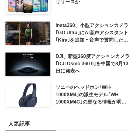
リリースか
Insta360、小型アクションカメラ
｢GO Ultra｣にAI音声アシスタント
｢Kira｣を追加 ｰ 音声で質問した
り、リアルタイム翻訳などが利用
可能に
DJI、新型360度アクションカメラ
｢DJI Osmo 360 II｣を中国で8月13
日に発表へ
ソニーのヘッドホン｢WH-
1000XM4｣の派生モデル｢WH-
1000XM4C｣の更なる情報が明ら
かに
人気記事