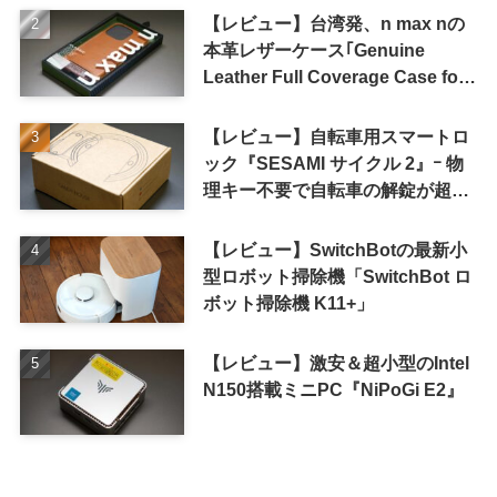
【レビュー】台湾発、n max nの
本革レザーケース｢Genuine
Leather Full Coverage Case for
iPhone 16 Pro｣
【レビュー】自転車用スマートロ
ック『SESAMI サイクル 2』ｰ 物
理キー不要で自転車の解錠が超簡
単に
【レビュー】SwitchBotの最新小
型ロボット掃除機「SwitchBot ロ
ボット掃除機 K11+」
【レビュー】激安＆超小型のIntel
N150搭載ミニPC『NiPoGi E2』