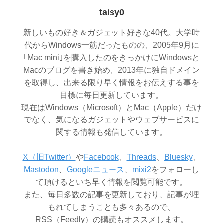
taisy0
新しいもの好き＆ガジェット好きな40代。大学時
代からWindows一筋だったものの、2005年9月に
｢Mac mini｣を購入したのをきっかけにWindowsと
Macのブログを書き始め、2013年に独自ドメイン
を取得し、出来る限り早く情報をお伝えする事を
目標に毎日更新しています。
現在はWindows（Microsoft）とMac（Apple）だけ
でなく、気になるガジェットやウェブサービスに
関する情報も発信しています。
X（旧Twitter）
や
Facebook
、
Threads
、
Bluesky
、
Mastodon
、
Googleニュース
、
mixi2
をフォローし
て頂けるといち早く情報を閲覧可能です。
また、毎日多数の記事を更新しており、記事が埋
もれてしまうことも多々あるので、
RSS（Feedly）の購読もオススメします。