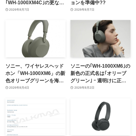
｢WH-1000XM4C｣の更なる
ョンを準備中??
情報が明らかに
2026年8月7日
2026年8月7日
ソニー、ワイヤレスヘッド
ソニーの｢WH-1000XM6｣の
ホン「WH-1000XM6」の新
新色の正式名は｢オリーブ
色オリーブグリーンを海外
グリーン｣ ｰ 週明けに正式
で正式発表
発表へ
2026年8月4日
2026年8月2日