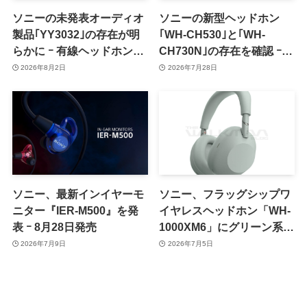
ソニーの未発表オーディオ
ソニーの新型ヘッドホン
製品｢YY3032｣の存在が明
｢WH-CH530｣と｢WH-
らかに ｰ 有線ヘッドホンの
CH730N｣の存在を確認 ｰ
新モデルか
8〜9月に正式発表か
2026年8月2日
2026年7月28日
ソニー、最新インイヤーモ
ソニー、フラッグシップワ
ニター『IER-M500』を発
イヤレスヘッドホン「WH-
表 ｰ 8月28日発売
1000XM6」にグリーン系の
新色を追加か
2026年7月9日
2026年7月5日