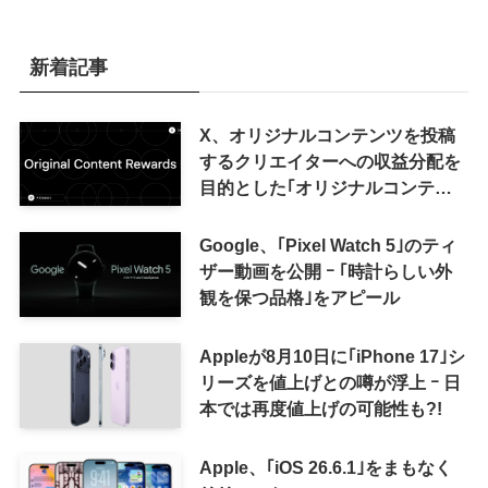
新着記事
X、オリジナルコンテンツを投稿
するクリエイターへの収益分配を
目的とした｢オリジナルコンテン
ツ報酬プログラム｣を導入へ ｰ 従
来の｢収益分配｣は廃止
Google、｢Pixel Watch 5｣のティ
ザー動画を公開 ｰ ｢時計らしい外
観を保つ品格｣をアピール
Appleが8月10日に｢iPhone 17｣シ
リーズを値上げとの噂が浮上 ｰ 日
本では再度値上げの可能性も?!
Apple、｢iOS 26.6.1｣をまもなく