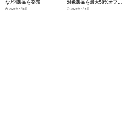
など4製品を発売
対象製品を最大50%オフで
販売するセールを開催中
2026年7月6日
2026年7月5日
（7月11日まで）