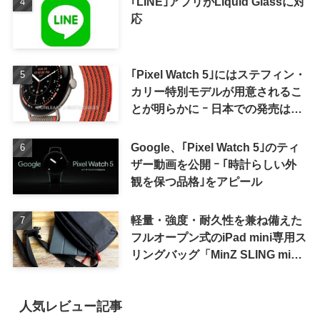
｢LINE｣アプリがLiquid Glassに対
応
｢Pixel Watch 5｣にはステフィン・
カリー特別モデルが用意されるこ
とが明らかに ｰ 日本での発売は期
待しない方が良さそう
Google、｢Pixel Watch 5｣のティ
ザー動画を公開 ｰ ｢時計らしい外
観を保つ品格｣をアピール
軽量・強度・耐久性を兼ね備えた
フルオープン式のiPad mini専用ス
リングバッグ「MinZ SLING mini
for iPad mini」発売
人気レビュー記事