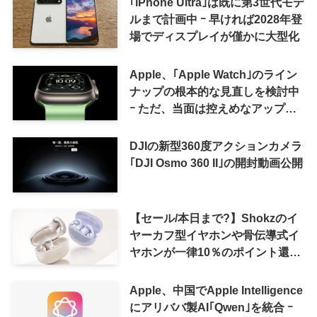
｢iPhone Ultra｣は既に第3世代モデ
ルまで計画中 ｰ 早ければ2028年登
場でディスプレイが僅かに大型化
Apple、｢Apple Watch｣のライン
ナップの根本的な見直しを検討中
ｰ ただ、当面は控えめなアップグ
レードが続く見通し
DJIの新型360度アクションカメラ
｢DJI Osmo 360 II｣の開封動画公開
【セール/本日まで?】Shokzのイ
ヤーカフ型イヤホンや骨伝導式イ
ヤホンが一律10％のポイント還元
に
Apple、中国でApple Intelligence
にアリババ製AI｢Qwen｣を統合 ｰ