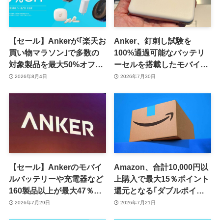
【セール】Ankerが｢楽天お
Anker、釘刺し試験を
買い物マラソン｣で多数の
100%通過可能なバッテリ
対象製品を最大50%オフで
ーセルを搭載したモバイル
販売するセールを開催中
バッテリー｢Anker Nano
2026年8月4日
2026年7月30日
（8月11日まで）
Power Bank (MagGo,
Plus)｣の一般販売を開始
【セール】Ankerのモバイ
Amazon、合計10,000円以
ルバッテリーや充電器など
上購入で最大15％ポイント
160製品以上が最大47％オ
還元となる｢ダブルポイン
フに
ト Rush｣キャンペーンを開
2026年7月29日
2026年7月21日
催中 ｰ Anker製品が複数対