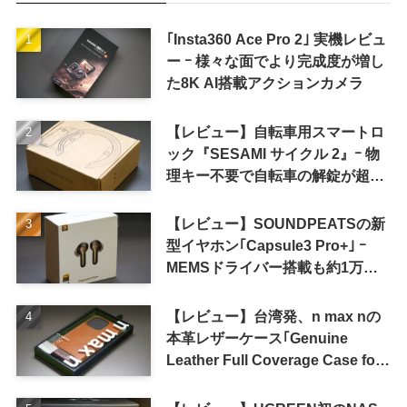
｢Insta360 Ace Pro 2｣ 実機レビュ
ー ｰ 様々な面でより完成度が増し
た8K AI搭載アクションカメラ
【レビュー】自転車用スマートロ
ック『SESAMI サイクル 2』ｰ 物
理キー不要で自転車の解錠が超簡
単に
【レビュー】SOUNDPEATSの新
型イヤホン｢Capsule3 Pro+｣ ｰ
MEMSドライバー搭載も約1万円
の高コスパが特徴
【レビュー】台湾発、n max nの
本革レザーケース｢Genuine
Leather Full Coverage Case for
iPhone 16 Pro｣