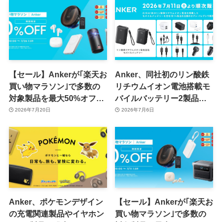
象に
【セール】Ankerが｢楽天お
Anker、同社初のリン酸鉄
買い物マラソン｣で多数の
リチウムイオン電池搭載モ
対象製品を最大50%オフで
バイルバッテリー2製品を
販売するセールを開催中
含む14製品をセブン-イレ
2026年7月20日
2026年7月6日
（7月26日まで）
ブンで販売へ
Anker、ポケモンデザイン
【セール】Ankerが｢楽天お
の充電関連製品やイヤホン
買い物マラソン｣で多数の