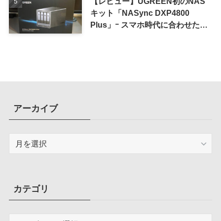
【レビュー】UGREEN初のNAS
キット「NASync DXP4800
Plus」ｰ スマホ時代に合わせた設
計で、写真や動画によるスマホの
容量圧迫問題も解決
アーカイブ
ア
ー
カ
イ
ブ
カテゴリ
カ