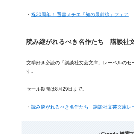
・
祝30周年！ 選書メチエ「知の最前線」フェア
読み継がれるべき名作たち 講談社
文学好き必読の「講談社文芸文庫」レーベルのセー
す。
セール期間は8月29日まで。
・
読み継がれるべき名作たち 講談社文芸文庫レ
Google 検
＜