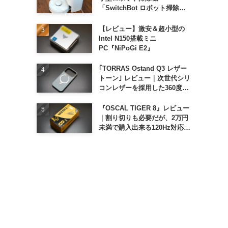
「SwitchBot ロボット掃除機
K11+」
【レビュー】激安＆超小型の
Intel N150搭載ミニ
PC『NiPoGi E2』
｢TORRAS Ostand Q3 レザー
トーン｣ レビュー｜次世代シリ
コンレザーを採用した360度回
転スタンド搭載ケース
『OSCAL TIGER 8』レビュー
｜割り切りも必要だが、2万円
未満で購入出来る120Hz対応大
画面スマホ