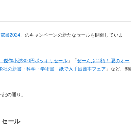
電書2024
」のキャンペーンの新たなセールを開催していま
 傑作小説300円ポッキリセール
」「
ぜーんぶ半額！ 夏のオー
講談社の新書・科学・学術書 紙で入手困難本フェア
」など、6
下記の通り。
リセール