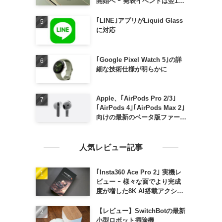
開始へ ｰ 発表イベントは翌13
日午前7時〜
｢LINE｣アプリがLiquid Glass
に対応
｢Google Pixel Watch 5｣の詳
細な技術仕様が明らかに
Apple、｢AirPods Pro 2/3｣
｢AirPods 4｣｢AirPods Max 2｣
向けの最新のベータ版ファーム
ウェア｢9A5336b｣を提供開始
人気レビュー記事
｢Insta360 Ace Pro 2｣ 実機レ
ビュー ｰ 様々な面でより完成
度が増した8K AI搭載アクショ
ンカメラ
【レビュー】SwitchBotの最新
小型ロボット掃除機