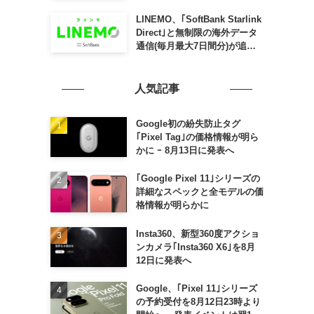
SLING mini for iPad mini」
発売
LINEMO、｢SoftBank Starlink
Direct｣と無制限の海外データ
通信(毎月最大7日間分)が追加
料金なしで利用可能に
人気記事
Google初の紛失防止タグ
｢Pixel Tag｣の価格情報が明ら
かに ｰ 8月13日に発表へ
｢Google Pixel 11｣シリーズの
詳細なスペックと全モデルの価
格情報が明らかに
Insta360、新型360度アクショ
ンカメラ｢Insta360 X6｣を8月
12日に発表へ
Google、｢Pixel 11｣シリーズ
の予約受付を8月12日23時より