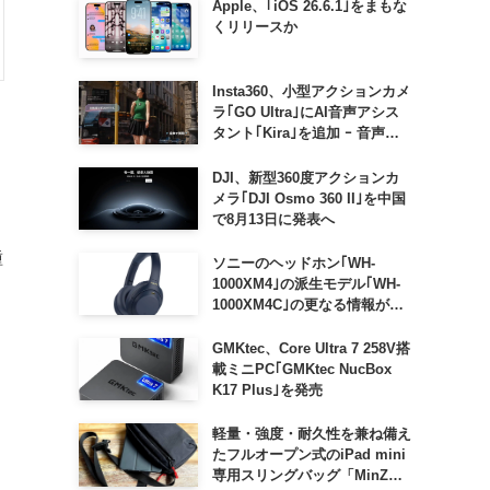
Apple、｢iOS 26.6.1｣をまもな
くリリースか
Insta360、小型アクションカメ
ラ｢GO Ultra｣にAI音声アシス
タント｢Kira｣を追加 ｰ 音声で
質問したり、リアルタイム翻訳
などが利用可能に
DJI、新型360度アクションカ
メラ｢DJI Osmo 360 II｣を中国
で8月13日に発表へ
種
ソニーのヘッドホン｢WH-
1000XM4｣の派生モデル｢WH-
1000XM4C｣の更なる情報が明
らかに
GMKtec、Core Ultra 7 258V搭
載ミニPC｢GMKtec NucBox
K17 Plus｣を発売
軽量・強度・耐久性を兼ね備え
たフルオープン式のiPad mini
専用スリングバッグ「MinZ