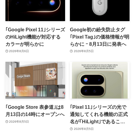
｢Google Pixel 11｣シリーズ
Google初の紛失防止タグ
のHiLight機能が対応する
｢Pixel Tag｣の価格情報が明
カラーが明らかに
らかに ｰ 8月13日に発表へ
2026年8月6日
2026年8月5日
｢Google Store 表参道｣は8
｢Pixel 11｣シリーズの光で
月13日の14時にオープンへ
通知してくれる機能の正式
名が｢HiLight｣であること
2026年8月5日
が確認される
2026年8月5日