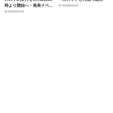
時より開始へ ｰ 発表イベン
2026年8月4日
トは翌13日午前7時〜
2026年8月4日