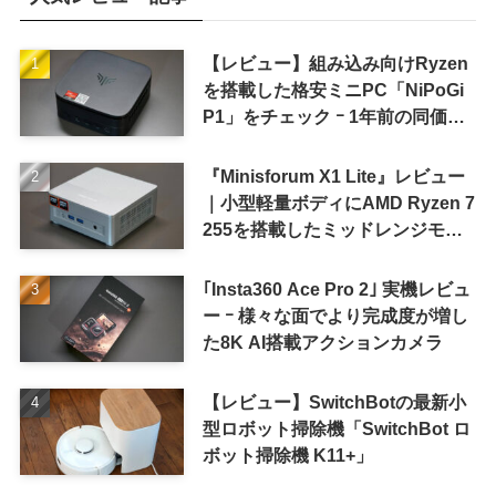
【レビュー】組み込み向けRyzen
を搭載した格安ミニPC「NiPoGi
P1」をチェック ｰ 1年前の同価格
帯モデルより高性能
『Minisforum X1 Lite』レビュー
｜小型軽量ボディにAMD Ryzen 7
255を搭載したミッドレンジモデ
ル
｢Insta360 Ace Pro 2｣ 実機レビュ
ー ｰ 様々な面でより完成度が増し
た8K AI搭載アクションカメラ
【レビュー】SwitchBotの最新小
型ロボット掃除機「SwitchBot ロ
ボット掃除機 K11+」