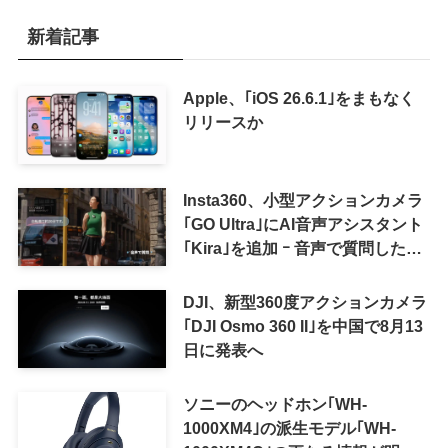
新着記事
Apple、｢iOS 26.6.1｣をまもなく
リリースか
Insta360、小型アクションカメラ
｢GO Ultra｣にAI音声アシスタント
｢Kira｣を追加 ｰ 音声で質問した
り、リアルタイム翻訳などが利用
可能に
DJI、新型360度アクションカメラ
｢DJI Osmo 360 II｣を中国で8月13
日に発表へ
ソニーのヘッドホン｢WH-
1000XM4｣の派生モデル｢WH-