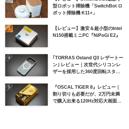
型ロボット掃除機「SwitchBot ロ
ボット掃除機 K11+」
【レビュー】激安＆超小型のIntel
N150搭載ミニPC『NiPoGi E2』
｢TORRAS Ostand Q3 レザートー
ン｣ レビュー｜次世代シリコンレ
ザーを採用した360度回転スタン
ド搭載ケース
『OSCAL TIGER 8』レビュー｜
割り切りも必要だが、2万円未満
で購入出来る120Hz対応大画面ス
マホ