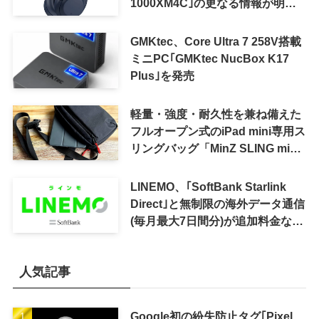
1000XM4C｣の更なる情報が明ら
かに
GMKtec、Core Ultra 7 258V搭載
ミニPC｢GMKtec NucBox K17
Plus｣を発売
軽量・強度・耐久性を兼ね備えた
フルオープン式のiPad mini専用ス
リングバッグ「MinZ SLING mini
for iPad mini」発売
LINEMO、｢SoftBank Starlink
Direct｣と無制限の海外データ通信
(毎月最大7日間分)が追加料金なし
で利用可能に
人気記事
Google初の紛失防止タグ｢Pixel