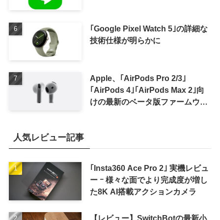
｢Google Pixel Watch 5｣の詳細な
技術仕様が明らかに
Apple、｢AirPods Pro 2/3｣
｢AirPods 4｣｢AirPods Max 2｣向
けの最新のベータ版ファームウェ
ア｢9A5336b｣を提供開始
人気レビュー記事
｢Insta360 Ace Pro 2｣ 実機レビュ
ー ｰ 様々な面でより完成度が増し
た8K AI搭載アクションカメラ
【レビュー】SwitchBotの最新小