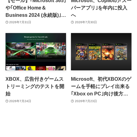
【セール】｢Microsoft 365｣
Microsoft、Copilotの｢スー
や｢Office Home＆
パーアプリ｣を年内に投入
Business 2024 (永続版)｣が
へ
｢Amazon暮らし応援サマ
2026年7月31日
2026年7月30日
ーセール｣で最大12％オフ
に
XBOX、広告付きゲームス
Microsoft、初代XBOXのゲ
トリーミングのテストを開
ームを手軽にプレイ出来る
始
｢Xbox on PC｣向け後方互
換性機能を発表
2026年7月24日
2026年7月23日