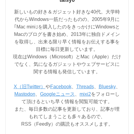
taisy0
新しいもの好き＆ガジェット好きな40代。大学時
代からWindows一筋だったものの、2005年9月に
｢Mac mini｣を購入したのをきっかけにWindowsと
Macのブログを書き始め、2013年に独自ドメイン
を取得し、出来る限り早く情報をお伝えする事を
目標に毎日更新しています。
現在はWindows（Microsoft）とMac（Apple）だけ
でなく、気になるガジェットやウェブサービスに
関する情報も発信しています。
X（旧Twitter）
や
Facebook
、
Threads
、
Bluesky
、
Mastodon
、
Googleニュース
、
mixi2
をフォローし
て頂けるといち早く情報を閲覧可能です。
また、毎日多数の記事を更新しており、記事が埋
もれてしまうことも多々あるので、
RSS（Feedly）の購読もオススメします。