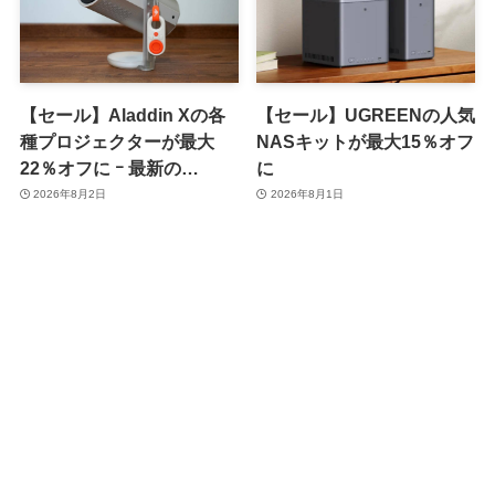
【セール】Aladdin Xの各
【セール】UGREENの人気
種プロジェクターが最大
NASキットが最大15％オフ
22％オフに ｰ 最新の
に
｢Aladdin X3｣や｢Aladdin
2026年8月2日
2026年8月1日
Poca｣シリーズも対象