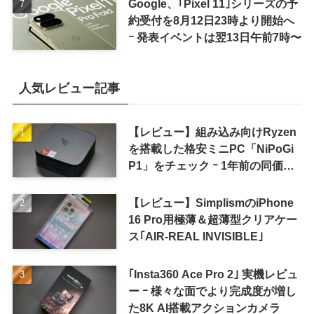
Google、｢Pixel 11｣シリーズの予
約受付を8月12日23時より開始へ
ｰ 発表イベントは翌13日午前7時〜
人気レビュー記事
【レビュー】組み込み向けRyzen
を搭載した格安ミニPC「NiPoGi
P1」をチェック ｰ 1年前の同価格
帯モデルより高性能
【レビュー】SimplismのiPhone
16 Pro用極薄＆超薄型クリアケー
ス｢AIR-REAL INVISIBLE｣
｢Insta360 Ace Pro 2｣ 実機レビュ
ー ｰ 様々な面でより完成度が増し
た8K AI搭載アクションカメラ