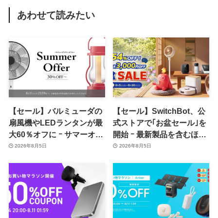
あわせて読みたい
【セール】バルミューダの
【セール】SwitchBot、公
扇風機やLEDランタンが最
式ストアで｢お盆セール｣を
大60％オフに ｰ サマーオフ
開始 ｰ 最新製品を含むほぼ
ァーのセール開催中
全品が最大54％オフに
2026年8月5日
2026年8月5日