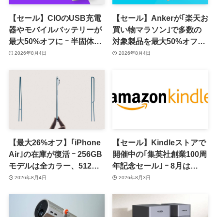
【セール】CIOのUSB充電
【セール】Ankerが｢楽天お
器やモバイルバッテリーが
買い物マラソン｣で多数の
最大50%オフに ｰ 半固体系
対象製品を最大50%オフで
セル採用バッテリーやハン
販売するセールを開催中
2026年8月4日
2026年8月4日
ディファンなど最新製品も
（8月11日まで）
対象
【最大26%オフ】｢iPhone
【セール】Kindleストアで
Air｣の在庫が復活 ｰ 256GB
開催中の｢集英社創業100周
モデルは全カラー、512GB
年記念セール｣ ｰ 8月は
モデルはホワイト以外が在
｢GANTZ｣全巻が100円均一
2026年8月4日
2026年8月3日
庫有り
で販売中