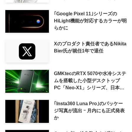
ｰ まもなく発表か
｢Google Pixel 11｣シリーズの
HiLight機能が対応するカラーが明
らかに
Xのプロダクト責任者であるNikita
Bier氏が就任1年で退任
GMKtecのRTX 5070や水冷システ
ムを搭載した小型デスクトップ
PC「Neo-X1」シリーズ、日本で
も9月中旬に発売へ
｢Insta360 Luna Pro｣のパッケー
ジ写真が流出 ｰ 月内にも正式発表
か