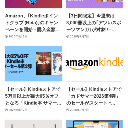
Amazon、｢Kindleポイン
【3日間限定】今週末は
トクラブ (Beta)｣のキャン
3,000冊以上の｢アツいスポ
ペーンを開始 ｰ 購入金額に
ーツマンガ｣が対象!! ｰ
応じて来月のポイント還元
｢Amazonマンガ毎週末セ
2026年8月7日
2026年8月7日
率アップ
ール｣がスタート
【セール】Kindleストアで
【セール】Kindleストアで
5万冊以上が最大65％オフ
「カドサマー2026第4弾」
となる「Kindle本 サマーセ
のセールがスタート ｰ
ール第2弾」がスタート
KADOKAWAのKindle本
2026年8月7日
2026年8月7日
7,000冊以上が最大50％オ
フに