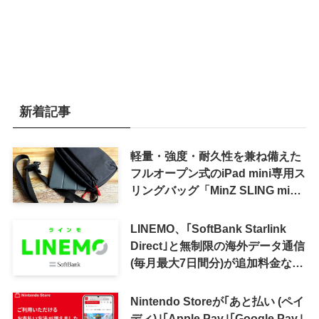
新着記事
軽量・強度・耐久性を兼ね備えた
フルオープン式のiPad mini専用ス
リングバッグ「MinZ SLING mini
for iPad mini」発売
LINEMO、｢SoftBank Starlink
Direct｣と無制限の海外データ通信
(毎月最大7日間分)が追加料金なし
で利用可能に
Nintendo Storeが｢あと払い (ペイ
ディ)｣｢Apple Pay｣｢Google Pay｣