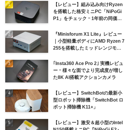
【レビュー】組み込み向けRyzen
を搭載した格安ミニPC「NiPoGi
P1」をチェック ｰ 1年前の同価格
帯モデルより高性能
『Minisforum X1 Lite』レビュー
｜小型軽量ボディにAMD Ryzen 7
255を搭載したミッドレンジモデ
ル
｢Insta360 Ace Pro 2｣ 実機レビュ
ー ｰ 様々な面でより完成度が増し
た8K AI搭載アクションカメラ
【レビュー】SwitchBotの最新小
型ロボット掃除機「SwitchBot ロ
ボット掃除機 K11+」
【レビュー】激安＆超小型のIntel
N150搭載ミニPC『NiPoGi E2』