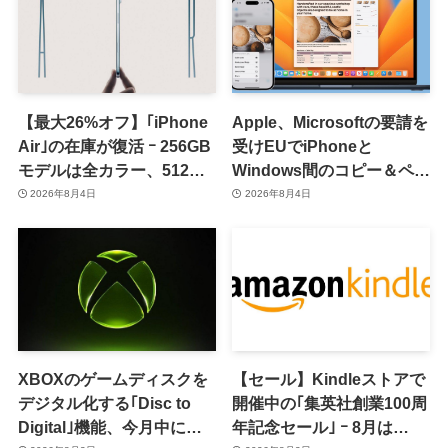
【最大26%オフ】｢iPhone
Apple、Microsoftの要請を
Air｣の在庫が復活 ｰ 256GB
受けEUでiPhoneと
モデルは全カラー、512GB
Windows間のコピー＆ペー
モデルはホワイト以外が在
スト機能を提供へ
2026年8月4日
2026年8月4日
庫有り
XBOXのゲームディスクを
【セール】Kindleストアで
デジタル化する｢Disc to
開催中の｢集英社創業100周
Digital｣機能、今月中に提
年記念セール｣ ｰ 8月は