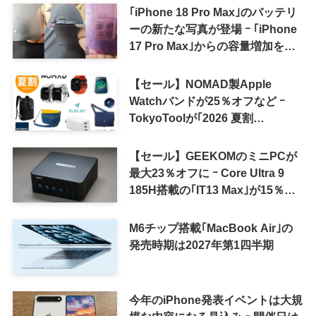
｢iPhone 18 Pro Max｣のバッテリ
ーの新たな写真が登場 ｰ ｢iPhone
17 Pro Max｣からの容量増加を確
認
【セール】NOMAD製Apple
Watchバンドが25％オフなど ｰ
TokyoToolが｢2026 夏割
SUMMER SALE｣を開催中
【セール】GEEKOMのミニPCが
最大23％オフに ｰ Core Ultra 9
185H搭載の｢IT13 Max｣が15％オ
フなど
M6チップ搭載｢MacBook Air｣の
発売時期は2027年第1四半期
今年のiPhone発表イベントは大規