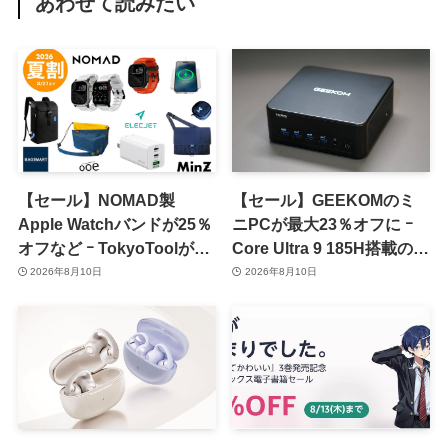
あわせて読みたい
【セール】NOMAD製
【セール】GEEKOMのミ
Apple Watchバンドが25％
ニPCが最大23％オフに ｰ
オフなど ｰ TokyoToolが
Core Ultra 9 185H搭載の
｢2026 夏割 SUMMER
｢IT13 Max｣が15％オフなど
2026年8月10日
2026年8月10日
SALE｣を開催中