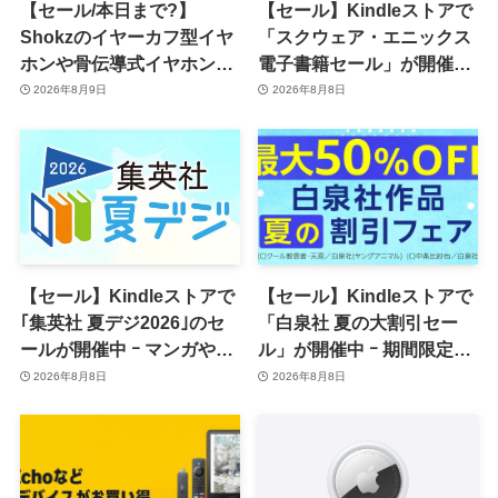
【セール/本日まで?】
【セール】Kindleストアで
Shokzのイヤーカフ型イヤ
「スクウェア・エニックス
ホンや骨伝導式イヤホンが
電子書籍セール」が開催中
一律10％のポイント還元に
ｰ コミックやゲーム関連書
2026年8月9日
2026年8月8日
籍などが最大50％オフに
【セール】Kindleストアで
【セール】Kindleストアで
｢集英社 夏デジ2026｣のセ
「白泉社 夏の大割引セー
ールが開催中 ｰ マンガや写
ル」が開催中 ｰ 期間限定
真集など1,000冊以上が
70％オフや全巻50％オフな
2026年8月8日
2026年8月8日
30％ポイント還元に
ど