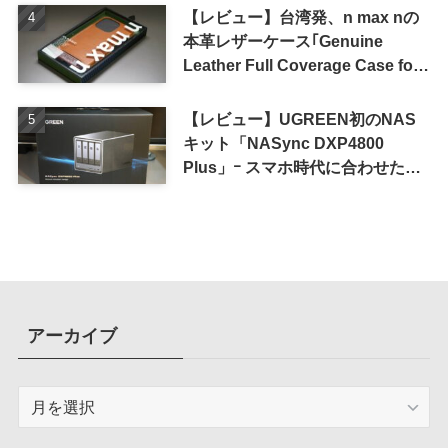
【レビュー】台湾発、n max nの
本革レザーケース｢Genuine
Leather Full Coverage Case for
iPhone 16 Pro｣
【レビュー】UGREEN初のNAS
キット「NASync DXP4800
Plus」ｰ スマホ時代に合わせた設
計で、写真や動画によるスマホの
容量圧迫問題も解決
アーカイブ
ア
ー
カ