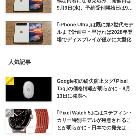
模な内容になる見込み ｰ 開催日は
9月9日(水)、予約受付開始日は9月
12日(土)の予想
｢iPhone Ultra｣は既に第3世代モデ
ルまで計画中 ｰ 早ければ2028年登
場でディスプレイが僅かに大型化
人気記事
Google初の紛失防止タグ｢Pixel
Tag｣の価格情報が明らかに ｰ 8月
13日に発表へ
｢Pixel Watch 5｣にはステフィン・
カリー特別モデルが用意されるこ
とが明らかに ｰ 日本での発売は期
待しない方が良さそう