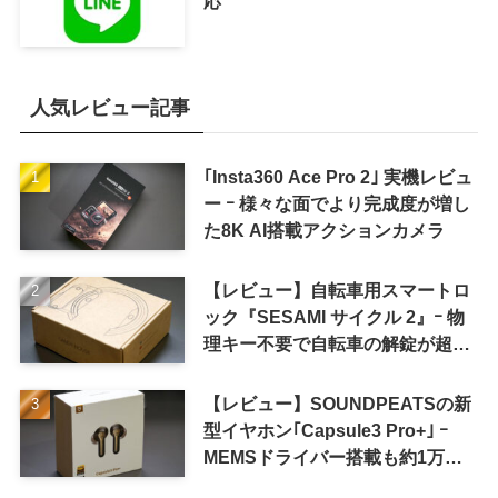
応
人気レビュー記事
｢Insta360 Ace Pro 2｣ 実機レビュ
ー ｰ 様々な面でより完成度が増し
た8K AI搭載アクションカメラ
【レビュー】自転車用スマートロ
ック『SESAMI サイクル 2』ｰ 物
理キー不要で自転車の解錠が超簡
単に
【レビュー】SOUNDPEATSの新
型イヤホン｢Capsule3 Pro+｣ ｰ
MEMSドライバー搭載も約1万円
の高コスパが特徴