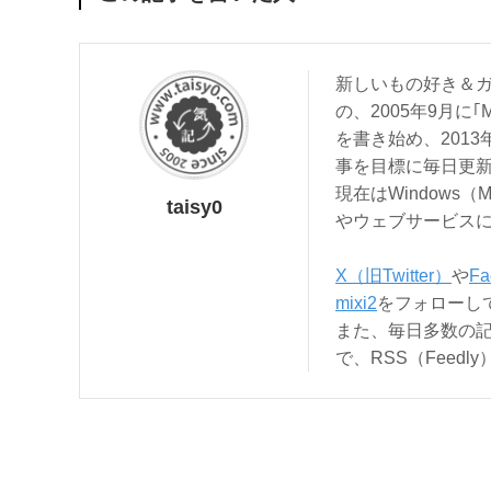
新しいもの好き＆ガ
の、2005年9月に｢
を書き始め、201
事を目標に毎日更
現在はWindows（
taisy0
やウェブサービス
X（旧Twitter）
や
Fa
mixi2
をフォローし
また、毎日多数の
で、RSS（Feed