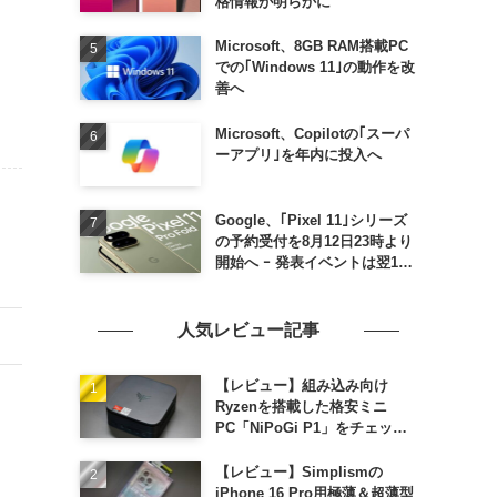
格情報が明らかに
Microsoft、8GB RAM搭載PC
での｢Windows 11｣の動作を改
善へ
Microsoft、Copilotの｢スーパ
ーアプリ｣を年内に投入へ
Google、｢Pixel 11｣シリーズ
の予約受付を8月12日23時より
開始へ ｰ 発表イベントは翌13
日午前7時〜
人気レビュー記事
【レビュー】組み込み向け
Ryzenを搭載した格安ミニ
PC「NiPoGi P1」をチェック
ｰ 1年前の同価格帯モデルより
高性能
【レビュー】Simplismの
iPhone 16 Pro用極薄＆超薄型