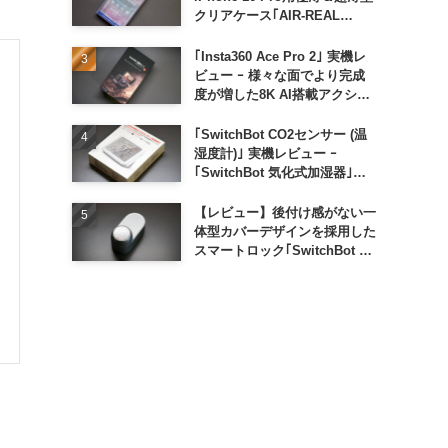
クリアケース｢AIR-REAL
INVISIBLE｣
｢Insta360 Ace Pro 2｣ 実機レ
ビュー ｰ 様々な面でより完成
度が増した8K AI搭載アクショ
ンカメラ
｢SwitchBot CO2センサー (温
湿度計)｣ 実機レビュー ｰ
｢SwitchBot 気化式加湿器｣と
の連携でオートメーション化が
便利
【レビュー】後付け感がない一
体型カバーデザインを採用した
スマートロック｢SwitchBot ロ
ック Ultra｣｜充電式バッテリ
ーも標準採用