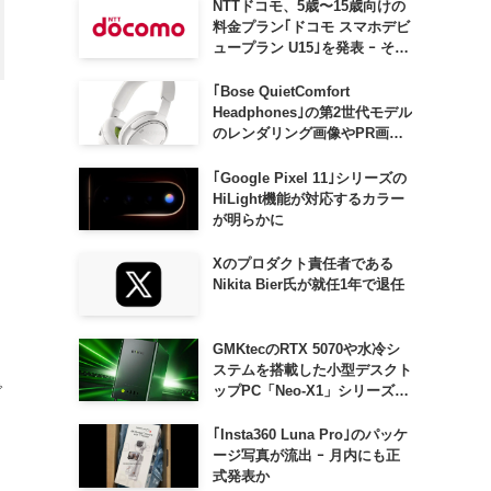
NTTドコモ、5歳〜15歳向けの
料金プラン｢ドコモ スマホデビ
ュープラン U15｣を発表 ｰ その
家族がおトクになる｢ドコモ 親
子割｣も
｢Bose QuietComfort
Headphones｣の第2世代モデル
のレンダリング画像やPR画像
が流出 ｰ まもなく発表か
｢Google Pixel 11｣シリーズの
HiLight機能が対応するカラー
が明らかに
Xのプロダクト責任者である
Nikita Bier氏が就任1年で退任
GMKtecのRTX 5070や水冷シ
ステムを搭載した小型デスクト
で
ップPC「Neo-X1」シリーズ、
日本でも9月中旬に発売へ
｢Insta360 Luna Pro｣のパッケ
ージ写真が流出 ｰ 月内にも正
式発表か