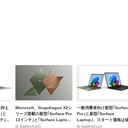
を抑え
Microsoft、Snapdragon X2シ
一般消費者向け新型｢Surfac
チ｣と
リーズ搭載の新型｢Surface Pro
Pro｣と新型｢Surface
インチ｣の
13インチ｣と｢Surface Laptop
Laptop｣、スタート価格は
13.8/15インチ｣を発表
げか ｰ ｢Surface Pro｣は大
2026年6月16日
2026年6月11日