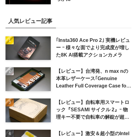
人気レビュー記事
｢Insta360 Ace Pro 2｣ 実機レビュ
ー ｰ 様々な面でより完成度が増し
た8K AI搭載アクションカメラ
【レビュー】台湾発、n max nの
本革レザーケース｢Genuine
Leather Full Coverage Case for
iPhone 16 Pro｣
【レビュー】自転車用スマートロ
ック『SESAMI サイクル 2』ｰ 物
理キー不要で自転車の解錠が超簡
単に
【レビュー】激安＆超小型のIntel