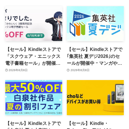
【セール】Kindleストアで
【セール】Kindleストアで
「スクウェア・エニックス
｢集英社 夏デジ2026｣のセ
電子書籍セール」が開催中
ールが開催中 ｰ マンガや写
ｰ コミックやゲーム関連書
真集など1,000冊以上が
2026年8月8日
2026年8月8日
籍などが最大50％オフに
30％ポイント還元に
【セール】Kindleストアで
【セール】Kindle・