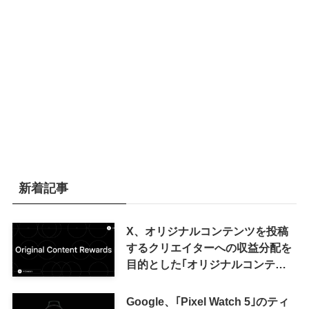
新着記事
X、オリジナルコンテンツを投稿
するクリエイターへの収益分配を
目的とした｢オリジナルコンテン
ツ報酬プログラム｣を導入へ ｰ 従
来の｢収益分配｣は廃止
Google、｢Pixel Watch 5｣のティ