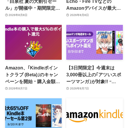
「白泉社 夏の大割引セー
Echo・Fire TVなどの
ル」が開催中 ｰ 期間限定
Amazonデバイスが最大
70％オフや全巻50％オフな
31%オフに
2026年8月8日
2026年8月8日
ど
Amazon、｢Kindleポイン
【3日間限定】今週末は
トクラブ (Beta)｣のキャン
3,000冊以上の｢アツいスポ
ペーンを開始 ｰ 購入金額に
ーツマンガ｣が対象!! ｰ
応じて来月のポイント還元
｢Amazonマンガ毎週末セ
2026年8月7日
2026年8月7日
率アップ
ール｣がスタート