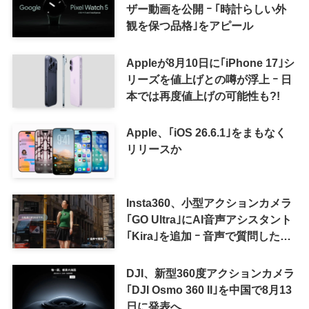
ザー動画を公開 ｰ ｢時計らしい外
観を保つ品格｣をアピール
Appleが8月10日に｢iPhone 17｣シ
リーズを値上げとの噂が浮上 ｰ 日
本では再度値上げの可能性も?!
Apple、｢iOS 26.6.1｣をまもなく
リリースか
Insta360、小型アクションカメラ
｢GO Ultra｣にAI音声アシスタント
｢Kira｣を追加 ｰ 音声で質問した
り、リアルタイム翻訳などが利用
可能に
DJI、新型360度アクションカメラ
｢DJI Osmo 360 II｣を中国で8月13
日に発表へ