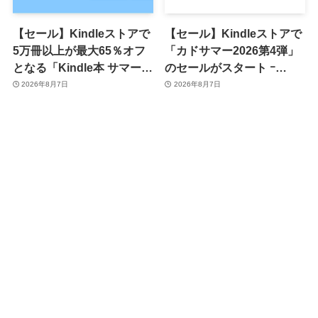
【セール】Kindleストアで
【セール】Kindleストアで
5万冊以上が最大65％オフ
「カドサマー2026第4弾」
となる「Kindle本 サマーセ
のセールがスタート ｰ
ール第2弾」がスタート
KADOKAWAのKindle本
2026年8月7日
2026年8月7日
7,000冊以上が最大50％オ
フに