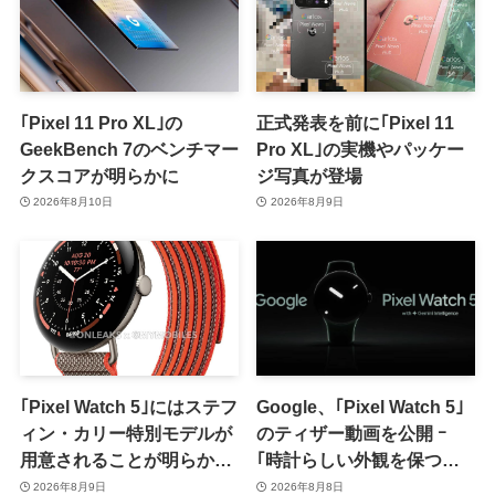
｢Pixel 11 Pro XL｣の
正式発表を前に｢Pixel 11
GeekBench 7のベンチマー
Pro XL｣の実機やパッケー
クスコアが明らかに
ジ写真が登場
2026年8月10日
2026年8月9日
｢Pixel Watch 5｣にはステフ
Google、｢Pixel Watch 5｣
ィン・カリー特別モデルが
のティザー動画を公開 ｰ
用意されることが明らかに
｢時計らしい外観を保つ品
ｰ 日本での発売は期待しな
格｣をアピール
2026年8月9日
2026年8月8日