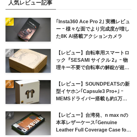
人気レビュー記事
｢Insta360 Ace Pro 2｣ 実機レビュ
ー ｰ 様々な面でより完成度が増し
た8K AI搭載アクションカメラ
【レビュー】自転車用スマートロ
ック『SESAMI サイクル 2』ｰ 物
理キー不要で自転車の解錠が超簡
単に
【レビュー】SOUNDPEATSの新
型イヤホン｢Capsule3 Pro+｣ ｰ
MEMSドライバー搭載も約1万円
の高コスパが特徴
【レビュー】台湾発、n max nの
本革レザーケース｢Genuine
Leather Full Coverage Case for
iPhone 16 Pro｣