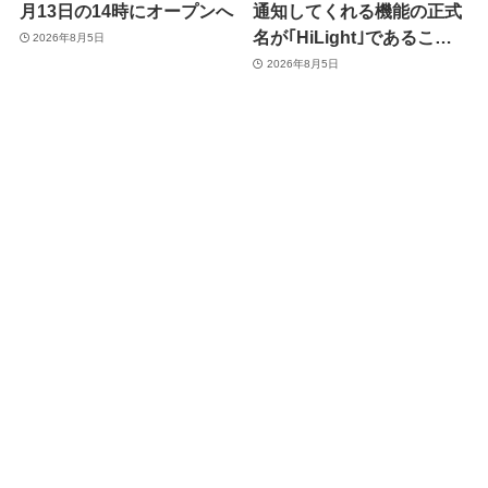
月13日の14時にオープンへ
通知してくれる機能の正式
名が｢HiLight｣であること
2026年8月5日
が確認される
2026年8月5日