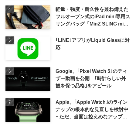
軽量・強度・耐久性を兼ね備えた
フルオープン式のiPad mini専用ス
リングバッグ「MinZ SLING mini
for iPad mini」発売
｢LINE｣アプリがLiquid Glassに対
応
Google、｢Pixel Watch 5｣のティ
ザー動画を公開 ｰ ｢時計らしい外
観を保つ品格｣をアピール
Apple、｢Apple Watch｣のライン
ナップの根本的な見直しを検討中
ｰ ただ、当面は控えめなアップグ
レードが続く見通し