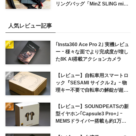
リングバッグ「MinZ SLING mini
for iPad mini」発売
人気レビュー記事
｢Insta360 Ace Pro 2｣ 実機レビュ
ー ｰ 様々な面でより完成度が増し
た8K AI搭載アクションカメラ
【レビュー】自転車用スマートロ
ック『SESAMI サイクル 2』ｰ 物
理キー不要で自転車の解錠が超簡
単に
【レビュー】SOUNDPEATSの新
型イヤホン｢Capsule3 Pro+｣ ｰ
MEMSドライバー搭載も約1万円
の高コスパが特徴