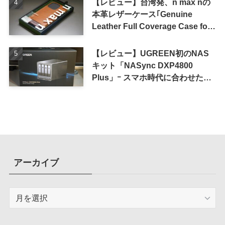
【レビュー】台湾発、n max nの
本革レザーケース｢Genuine
Leather Full Coverage Case for
iPhone 16 Pro｣
【レビュー】UGREEN初のNAS
キット「NASync DXP4800
Plus」ｰ スマホ時代に合わせた設
計で、写真や動画によるスマホの
容量圧迫問題も解決
アーカイブ
ア
ー
カ