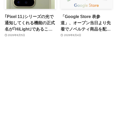
｢Pixel 11｣シリーズの光で
「Google Store 表参
通知してくれる機能の正式
道」、オープン当日より先
名が｢HiLight｣であること
着でノベルティ商品を配布
が確認される
へ
2026年8月5日
2026年8月4日