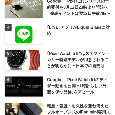
Google、｢Pixel 11｣シリーズの予
約受付を8月12日23時より開始へ
ｰ 発表イベントは翌13日午前7時〜
｢LINE｣アプリがLiquid Glassに対
応
｢Pixel Watch 5｣にはステフィン・
カリー特別モデルが用意されるこ
とが明らかに ｰ 日本での発売は期
待しない方が良さそう
Google、｢Pixel Watch 5｣のティ
ザー動画を公開 ｰ ｢時計らしい外
観を保つ品格｣をアピール
軽量・強度・耐久性を兼ね備えた
フルオープン式のiPad mini専用ス