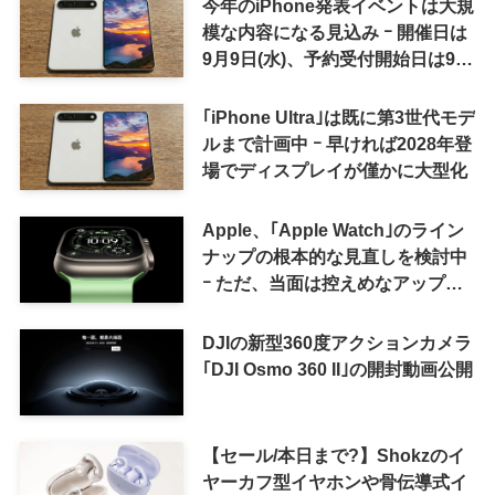
今年のiPhone発表イベントは大規
模な内容になる見込み ｰ 開催日は
9月9日(水)、予約受付開始日は9月
12日(土)の予想
｢iPhone Ultra｣は既に第3世代モデ
ルまで計画中 ｰ 早ければ2028年登
場でディスプレイが僅かに大型化
Apple、｢Apple Watch｣のライン
ナップの根本的な見直しを検討中
ｰ ただ、当面は控えめなアップグ
レードが続く見通し
DJIの新型360度アクションカメラ
｢DJI Osmo 360 II｣の開封動画公開
【セール/本日まで?】Shokzのイ
ヤーカフ型イヤホンや骨伝導式イ