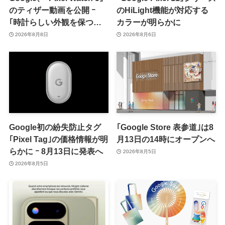
のティザー動画を公開 ｰ
のHiLight機能が対応する
｢時計らしい外観を保つ品
カラーが明らかに
格｣をアピール
2026年8月8日
2026年8月6日
Google初の紛失防止タグ
｢Google Store 表参道｣は8
｢Pixel Tag｣の価格情報が明
月13日の14時にオープンへ
らかに ｰ 8月13日に発表へ
2026年8月5日
2026年8月5日