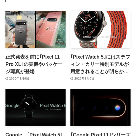
正式発表を前に｢Pixel 11
｢Pixel Watch 5｣にはステフ
Pro XL｣の実機やパッケー
ィン・カリー特別モデルが
ジ写真が登場
用意されることが明らかに
ｰ 日本での発売は期待しな
2026年8月9日
2026年8月9日
い方が良さそう
Google、｢Pixel Watch 5｣
｢Google Pixel 11｣シリーズ