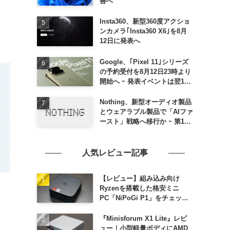
善へ
Insta360、新型360度アクショ
ンカメラ｢Insta360 X6｣を8月
12日に発表へ
Google、｢Pixel 11｣シリーズ
の予約受付を8月12日23時より
開始へ ｰ 発表イベントは翌13
日午前7時〜
Nothing、新型オーディオ製品
とウェアラブル製品で「AIファ
ースト」戦略へ移行か ｰ 第1弾
製品は8〜9月に順次発表との
情報
人気レビュー記事
【レビュー】組み込み向け
Ryzenを搭載した格安ミニ
PC「NiPoGi P1」をチェック
ｰ 1年前の同価格帯モデルより
高性能
『Minisforum X1 Lite』レビ
ュー｜小型軽量ボディにAMD