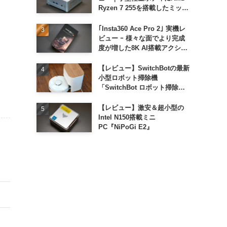
Ryzen 7 255を搭載したミッド
レンジモデル
｢Insta360 Ace Pro 2｣ 実機レ
ビュー ｰ 様々な面でより完成
度が増した8K AI搭載アクショ
ンカメラ
【レビュー】SwitchBotの最新
小型ロボット掃除機
「SwitchBot ロボット掃除機
K11+」
【レビュー】激安＆超小型の
Intel N150搭載ミニ
PC『NiPoGi E2』