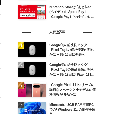
料金なしで利用可能に
Nintendo Storeが｢あと払い
(ペイディ)｣｢Apple Pay｣
｢Google Pay｣での支払いに対
応
人気記事
Google初の紛失防止タグ
｢Pixel Tag｣の価格情報が明ら
かに ｰ 8月13日に発表へ
Google初の紛失防止タグ
｢Pixel Tag｣の製品画像が明ら
かに ｰ 8月12日に｢Pixel 11｣な
どと一緒に発表か
｢Google Pixel 11｣シリーズの
詳細なスペックと全モデルの価
格情報が明らかに
Microsoft、8GB RAM搭載PC
での｢Windows 11｣の動作を改