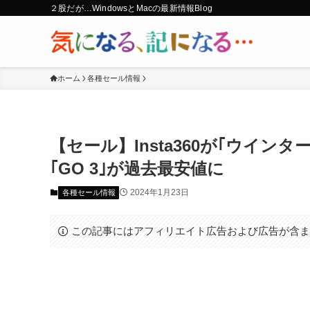
２股だが…WindowsとMacの最新情報Blog
ホーム
各種セール情報
【セール】Insta360が｢ウイン
｢GO 3｣が過去最安値に
2024年1月23日
各種セール情報
この記事にはアフィリエイト広告および広告が含