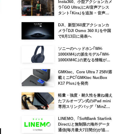
Insta360、小型アクションカメ
ラ｢GO Ultra｣にAI音声アシス
タント｢Kira｣を追加 ｰ 音声で
質問したり、リアルタイム翻訳
などが利用可能に
DJI、新型360度アクションカ
メラ｢DJI Osmo 360 II｣を中国
で8月13日に発表へ
ソニーのヘッドホン｢WH-
1000XM4｣の派生モデル｢WH-
1000XM4C｣の更なる情報が明
らかに
GMKtec、Core Ultra 7 258V搭
載ミニPC｢GMKtec NucBox
K17 Plus｣を発売
軽量・強度・耐久性を兼ね備え
たフルオープン式のiPad mini
専用スリングバッグ「MinZ
SLING mini for iPad mini」
発売
LINEMO、｢SoftBank Starlink
Direct｣と無制限の海外データ
通信(毎月最大7日間分)が追加