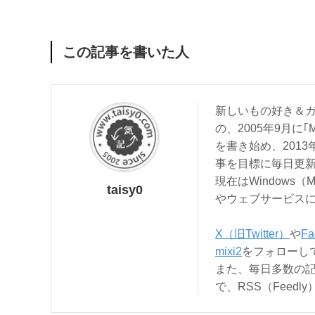
この記事を書いた人
新しいもの好き＆ガ
の、2005年9月に｢
を書き始め、201
事を目標に毎日更
現在はWindows（
taisy0
やウェブサービス
X（旧Twitter）
や
Fa
mixi2
をフォローし
また、毎日多数の
で、RSS（Feed