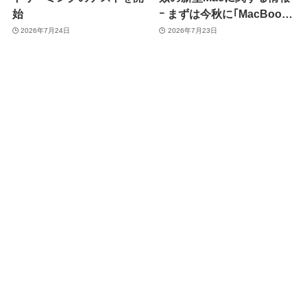
始
ｰ まずは今秋に｢MacBook
Pro 14インチ｣と｢iMac｣か
2026年7月24日
2026年7月23日
ら刷新へ