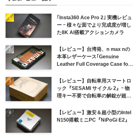
｢Insta360 Ace Pro 2｣ 実機レビュ
ー ｰ 様々な面でより完成度が増し
た8K AI搭載アクションカメラ
【レビュー】台湾発、n max nの
本革レザーケース｢Genuine
Leather Full Coverage Case for
iPhone 16 Pro｣
【レビュー】自転車用スマートロ
ック『SESAMI サイクル 2』ｰ 物
理キー不要で自転車の解錠が超簡
単に
【レビュー】激安＆超小型のIntel
N150搭載ミニPC『NiPoGi E2』