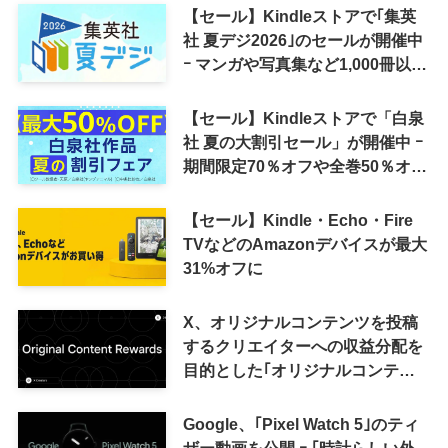
【セール】Kindleストアで｢集英
社 夏デジ2026｣のセールが開催中
ｰ マンガや写真集など1,000冊以上
が30％ポイント還元に
【セール】Kindleストアで「白泉
社 夏の大割引セール」が開催中 ｰ
期間限定70％オフや全巻50％オフ
など
【セール】Kindle・Echo・Fire
TVなどのAmazonデバイスが最大
31%オフに
X、オリジナルコンテンツを投稿
するクリエイターへの収益分配を
目的とした｢オリジナルコンテン
ツ報酬プログラム｣を導入へ ｰ 従
来の｢収益分配｣は廃止
Google、｢Pixel Watch 5｣のティ
ザー動画を公開 ｰ ｢時計らしい外