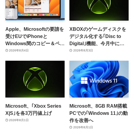
Apple、Microsoftの要請を
XBOXのゲームディスクを
受けEUでiPhoneと
デジタル化する｢Disc to
Windows間のコピー＆ペー
Digital｣機能、今月中に提
スト機能を提供へ
供開始か
2026年8月4日
2026年8月3日
Microsoft、｢Xbox Series
Microsoft、8GB RAM搭載
X|S｣を各3万円値上げ
PCでの｢Windows 11｣の動
作を改善へ
2026年8月1日
2026年8月1日