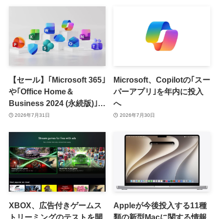
【セール】｢Microsoft 365｣
Microsoft、Copilotの｢スー
や｢Office Home＆
パーアプリ｣を年内に投入
Business 2024 (永続版)｣が
へ
｢Amazon暮らし応援サマ
2026年7月31日
2026年7月30日
ーセール｣で最大12％オフ
に
XBOX、広告付きゲームス
Appleが今後投入する11種
トリーミングのテストを開
類の新型Macに関する情報