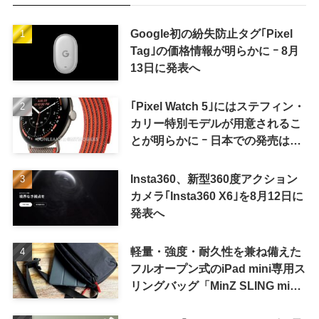
Google初の紛失防止タグ｢Pixel
Tag｣の価格情報が明らかに ｰ 8月
13日に発表へ
｢Pixel Watch 5｣にはステフィン・
カリー特別モデルが用意されるこ
とが明らかに ｰ 日本での発売は期
待しない方が良さそう
Insta360、新型360度アクション
カメラ｢Insta360 X6｣を8月12日に
発表へ
軽量・強度・耐久性を兼ね備えた
フルオープン式のiPad mini専用ス
リングバッグ「MinZ SLING mini
for iPad mini」発売