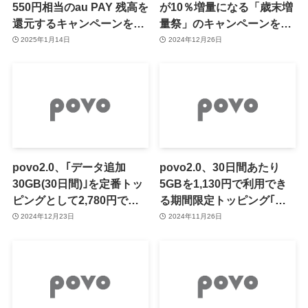
550円相当のau PAY 残高を
が10％増量になる「歳末増
還元するキャンペーンを開
量祭」のキャンペーンをス
始 ｰ ｢5分以内通話かけ放
タート
2025年1月14日
2024年12月26日
題｣だと初月分が実質無料
に
povo2.0、｢データ追加
povo2.0、30日間あたり
30GB(30日間)｣を定番トッ
5GBを1,130円で利用でき
ピングとして2,780円で提
る期間限定トッピング｢デ
供へ
ータ追加30GB(180日間)｣
2024年12月23日
2024年11月26日
を提供開始（11月30日ま
で）