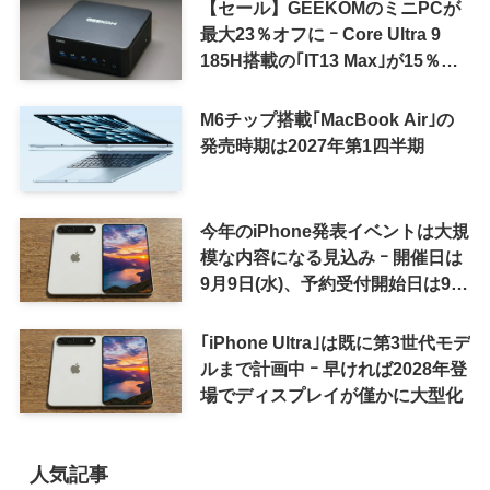
【セール】GEEKOMのミニPCが
最大23％オフに ｰ Core Ultra 9
185H搭載の｢IT13 Max｣が15％オ
フなど
M6チップ搭載｢MacBook Air｣の
発売時期は2027年第1四半期
今年のiPhone発表イベントは大規
模な内容になる見込み ｰ 開催日は
9月9日(水)、予約受付開始日は9月
12日(土)の予想
｢iPhone Ultra｣は既に第3世代モデ
ルまで計画中 ｰ 早ければ2028年登
場でディスプレイが僅かに大型化
人気記事