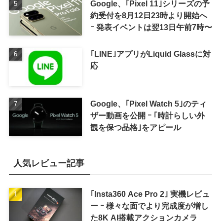
Google、｢Pixel 11｣シリーズの予
約受付を8月12日23時より開始へ
ｰ 発表イベントは翌13日午前7時〜
｢LINE｣アプリがLiquid Glassに対
応
Google、｢Pixel Watch 5｣のティ
ザー動画を公開 ｰ ｢時計らしい外
観を保つ品格｣をアピール
人気レビュー記事
｢Insta360 Ace Pro 2｣ 実機レビュ
ー ｰ 様々な面でより完成度が増し
た8K AI搭載アクションカメラ