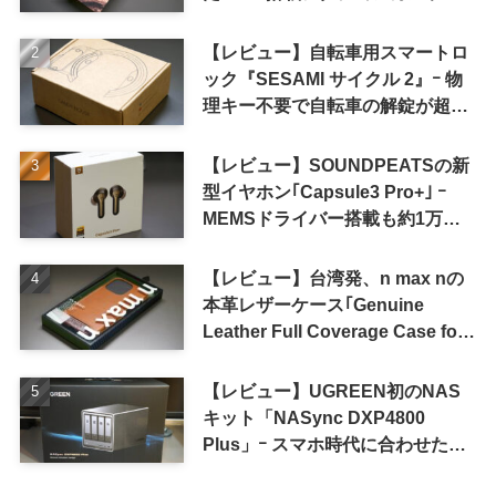
【レビュー】自転車用スマートロ
ック『SESAMI サイクル 2』ｰ 物
理キー不要で自転車の解錠が超簡
単に
【レビュー】SOUNDPEATSの新
型イヤホン｢Capsule3 Pro+｣ ｰ
MEMSドライバー搭載も約1万円
の高コスパが特徴
【レビュー】台湾発、n max nの
本革レザーケース｢Genuine
Leather Full Coverage Case for
iPhone 16 Pro｣
【レビュー】UGREEN初のNAS
キット「NASync DXP4800
Plus」ｰ スマホ時代に合わせた設
計で、写真や動画によるスマホの