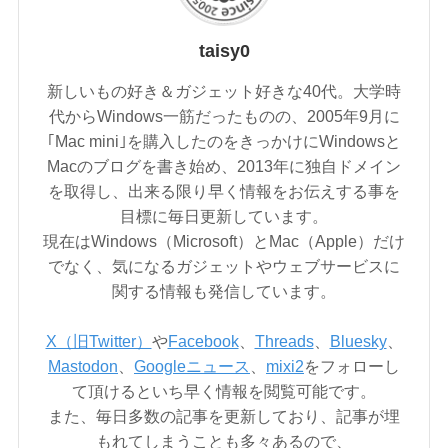
taisy0
新しいもの好き＆ガジェット好きな40代。大学時
代からWindows一筋だったものの、2005年9月に
｢Mac mini｣を購入したのをきっかけにWindowsと
Macのブログを書き始め、2013年に独自ドメイン
を取得し、出来る限り早く情報をお伝えする事を
目標に毎日更新しています。
現在はWindows（Microsoft）とMac（Apple）だけ
でなく、気になるガジェットやウェブサービスに
関する情報も発信しています。
X（旧Twitter）
や
Facebook
、
Threads
、
Bluesky
、
Mastodon
、
Googleニュース
、
mixi2
をフォローし
て頂けるといち早く情報を閲覧可能です。
また、毎日多数の記事を更新しており、記事が埋
もれてしまうことも多々あるので、