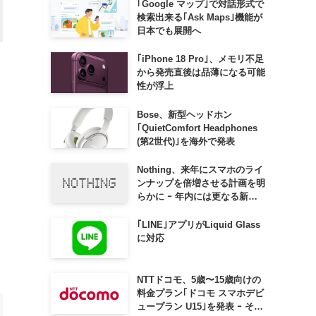
｢Google マップ｣で対話形式で
検索出来る｢Ask Maps｣機能が
日本でも展開へ
｢iPhone 18 Pro｣、メモリ不足
から発売直後は品薄になる可能
こ
性が浮上
Bose、新型ヘッドホン
｢QuietComfort Headphones
(第2世代)｣を海外で発表
Nothing、来年にスマホのライ
ンナップを倍増させる計画を明
らかに ｰ 年内には更なる新製
品も投入へ
｢LINE｣アプリがLiquid Glass
に対応
NTTドコモ、5歳〜15歳向けの
料金プラン｢ドコモ スマホデビ
ュープラン U15｣を発表 ｰ その