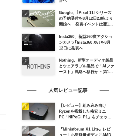
善へ
Google、｢Pixel 11｣シリーズ
の予約受付を8月12日23時より
開始へ ｰ 発表イベントは翌13
日午前7時〜
Insta360、新型360度アクショ
ンカメラ｢Insta360 X6｣を8月
12日に発表へ
Nothing、新型オーディオ製品
とウェアラブル製品で「AIファ
ースト」戦略へ移行か ｰ 第1弾
製品は8〜9月に順次発表との
情報
人気レビュー記事
【レビュー】組み込み向け
Ryzenを搭載した格安ミニ
PC「NiPoGi P1」をチェック
ｰ 1年前の同価格帯モデルより
高性能
『Minisforum X1 Lite』レビ
ュー｜小型軽量ボディにAMD