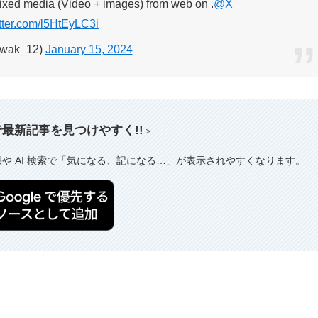
ixed media (Video + images) from web on .
@X
itter.com/l5HtEyLC3i
wak_12)
January 15, 2024
索で最新記事を見つけやすく!!
＞
果や AI 検索で「気になる、記になる…」が表示されやすくなります。