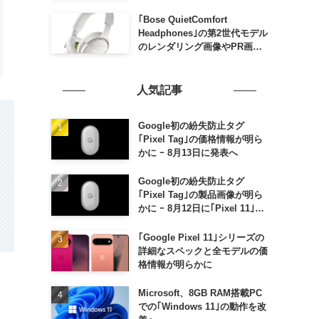
家族がおトクになる｢ドコモ 親
子割｣も
｢Bose QuietComfort
Headphones｣の第2世代モデル
のレンダリング画像やPR画像
が流出 ｰ まもなく発表か
人気記事
Google初の紛失防止タグ
｢Pixel Tag｣の価格情報が明ら
かに ｰ 8月13日に発表へ
Google初の紛失防止タグ
｢Pixel Tag｣の製品画像が明ら
かに ｰ 8月12日に｢Pixel 11｣な
どと一緒に発表か
｢Google Pixel 11｣シリーズの
詳細なスペックと全モデルの価
格情報が明らかに
Microsoft、8GB RAM搭載PC
での｢Windows 11｣の動作を改