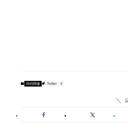
SNS関連
Twitter
X