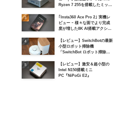
Ryzen 7 255を搭載したミッド
レンジモデル
｢Insta360 Ace Pro 2｣ 実機レ
ビュー ｰ 様々な面でより完成
度が増した8K AI搭載アクショ
ンカメラ
【レビュー】SwitchBotの最新
小型ロボット掃除機
「SwitchBot ロボット掃除機
K11+」
【レビュー】激安＆超小型の
Intel N150搭載ミニ
PC『NiPoGi E2』