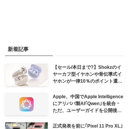
新着記事
【セール/本日まで?】Shokzのイ
ヤーカフ型イヤホンや骨伝導式イ
ヤホンが一律10％のポイント還元
に
Apple、中国でApple Intelligence
にアリババ製AI｢Qwen｣を統合 ｰ
ただ、ユーザーガイドを公開後に
削除
正式発表を前に｢Pixel 11 Pro XL｣