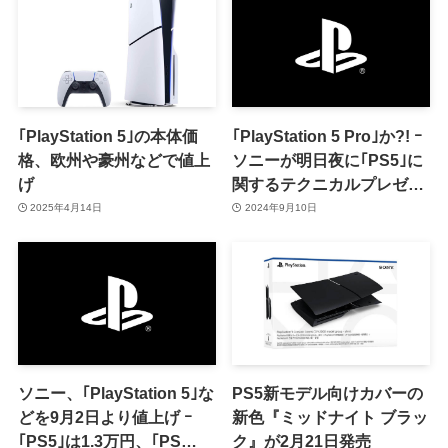
｢PlayStation 5｣の本体価
｢PlayStation 5 Pro｣か?! ｰ
格、欧州や豪州などで値上
ソニーが明日夜に｢PS5｣に
げ
関するテクニカルプレゼン
テーションを公開へ
2025年4月14日
2024年9月10日
ソニー、｢PlayStation 5｣な
PS5新モデル向けカバーの
どを9月2日より値上げ ｰ
新色『ミッドナイト ブラッ
｢PS5｣は1.3万円、｢PS
ク』が2月21日発売