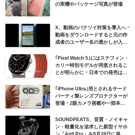
の実機やパッケージ写真が登場
X、動画のパクツイ対策を導入へ ｰ
動画をダウンロードすると元の作
成者のユーザー名の透かしが入る
ように
｢Pixel Watch 5｣にはステフィン・
カリー特別モデルが用意されるこ
とが明らかに ｰ 日本での発売は期
待しない方が良さそう
｢iPhone Ultra｣用とされるサード
パーティ製レンズプロテクターが
登場 ｰ 2眼カメラ搭載や一部本体
カラーを示唆
SOUNDPEATS、音質・ノイキャ
ン・軽量化を追求した新型イヤホ
ン「Air6 Pro」を8月28日に発売