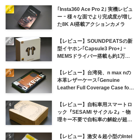
｢Insta360 Ace Pro 2｣ 実機レビュ
ー ｰ 様々な面でより完成度が増し
た8K AI搭載アクションカメラ
【レビュー】SOUNDPEATSの新
型イヤホン｢Capsule3 Pro+｣ ｰ
MEMSドライバー搭載も約1万円
の高コスパが特徴
【レビュー】台湾発、n max nの
本革レザーケース｢Genuine
Leather Full Coverage Case for
iPhone 16 Pro｣
【レビュー】自転車用スマートロ
ック『SESAMI サイクル 2』ｰ 物
理キー不要で自転車の解錠が超簡
単に
【レビュー】激安＆超小型のIntel