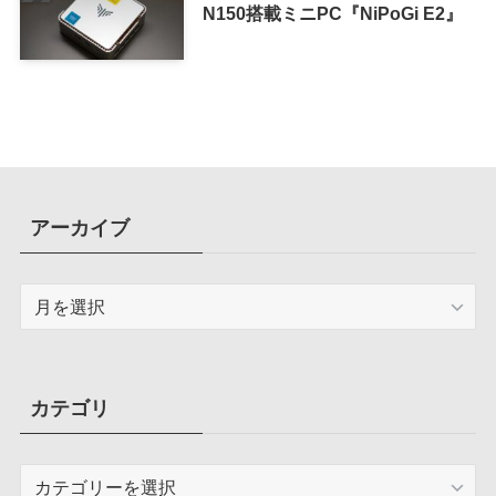
N150搭載ミニPC『NiPoGi E2』
アーカイブ
ア
ー
カ
イ
ブ
カテゴリ
カ