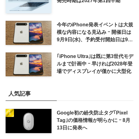
発売時期は2027年第1四半期
今年のiPhone発表イベントは大規
模な内容になる見込み ｰ 開催日は
9月9日(水)、予約受付開始日は9月
12日(土)の予想
｢iPhone Ultra｣は既に第3世代モデ
ルまで計画中 ｰ 早ければ2028年登
場でディスプレイが僅かに大型化
人気記事
Google初の紛失防止タグ｢Pixel
Tag｣の価格情報が明らかに ｰ 8月
13日に発表へ