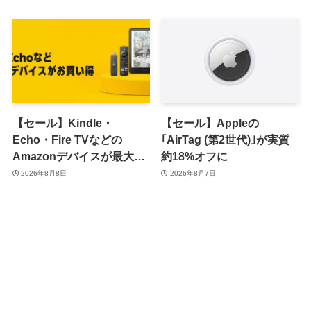
30％ポイント還元に
ど
【セール】Kindle・
【セール】Appleの
Echo・Fire TVなどの
｢AirTag (第2世代)｣が実質
Amazonデバイスが最大
約18%オフに
31%オフに
2026年8月8日
2026年8月7日