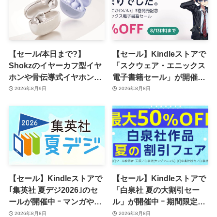
【セール/本日まで?】
【セール】Kindleストアで
Shokzのイヤーカフ型イヤ
「スクウェア・エニックス
ホンや骨伝導式イヤホンが
電子書籍セール」が開催中
一律10％のポイント還元に
ｰ コミックやゲーム関連書
2026年8月9日
2026年8月8日
籍などが最大50％オフに
【セール】Kindleストアで
【セール】Kindleストアで
｢集英社 夏デジ2026｣のセ
「白泉社 夏の大割引セー
ールが開催中 ｰ マンガや写
ル」が開催中 ｰ 期間限定
真集など1,000冊以上が
70％オフや全巻50％オフな
2026年8月8日
2026年8月8日