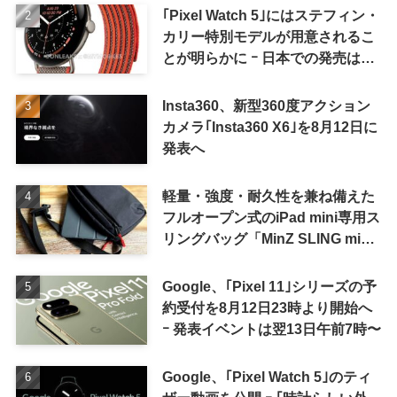
｢Pixel Watch 5｣にはステフィン・
カリー特別モデルが用意されるこ
とが明らかに ｰ 日本での発売は期
待しない方が良さそう
Insta360、新型360度アクション
カメラ｢Insta360 X6｣を8月12日に
発表へ
軽量・強度・耐久性を兼ね備えた
フルオープン式のiPad mini専用ス
リングバッグ「MinZ SLING mini
for iPad mini」発売
Google、｢Pixel 11｣シリーズの予
約受付を8月12日23時より開始へ
ｰ 発表イベントは翌13日午前7時〜
Google、｢Pixel Watch 5｣のティ