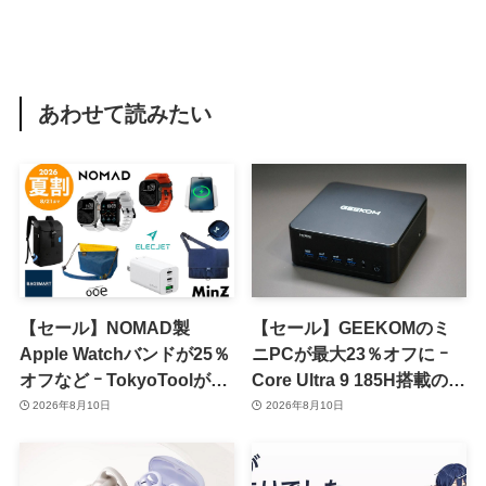
あわせて読みたい
【セール】NOMAD製
【セール】GEEKOMのミ
Apple Watchバンドが25％
ニPCが最大23％オフに ｰ
オフなど ｰ TokyoToolが
Core Ultra 9 185H搭載の
｢2026 夏割 SUMMER
｢IT13 Max｣が15％オフなど
2026年8月10日
2026年8月10日
SALE｣を開催中