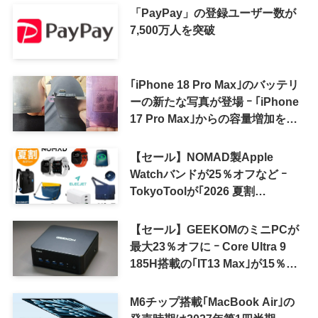
「PayPay」の登録ユーザー数が
7,500万人を突破
｢iPhone 18 Pro Max｣のバッテリ
ーの新たな写真が登場 ｰ ｢iPhone
17 Pro Max｣からの容量増加を確
認
【セール】NOMAD製Apple
Watchバンドが25％オフなど ｰ
TokyoToolが｢2026 夏割
SUMMER SALE｣を開催中
【セール】GEEKOMのミニPCが
最大23％オフに ｰ Core Ultra 9
185H搭載の｢IT13 Max｣が15％オ
フなど
M6チップ搭載｢MacBook Air｣の