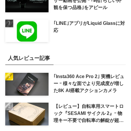
ザー動画を公開 ｰ ｢時計らしい外
観を保つ品格｣をアピール
｢LINE｣アプリがLiquid Glassに対
応
人気レビュー記事
｢Insta360 Ace Pro 2｣ 実機レビュ
ー ｰ 様々な面でより完成度が増し
た8K AI搭載アクションカメラ
【レビュー】自転車用スマートロ
ック『SESAMI サイクル 2』ｰ 物
理キー不要で自転車の解錠が超簡
単に