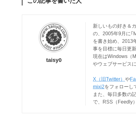
この記事を書いた人
新しいもの好き＆ガ
の、2005年9月に｢
を書き始め、201
事を目標に毎日更
現在はWindows（
taisy0
やウェブサービス
X（旧Twitter）
や
Fa
mixi2
をフォローし
また、毎日多数の
で、RSS（Feed