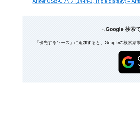
・
Anker USB-C ハブ (14-in-1, Triple display) – A
Google 検
＜
「優先するソース」に追加すると、Googleの検索結