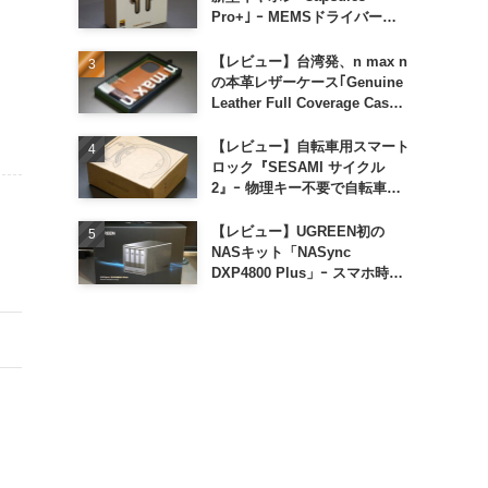
Pro+｣ ｰ MEMSドライバー搭
載も約1万円の高コスパが特徴
【レビュー】台湾発、n max n
の本革レザーケース｢Genuine
Leather Full Coverage Case
for iPhone 16 Pro｣
【レビュー】自転車用スマート
ロック『SESAMI サイクル
2』ｰ 物理キー不要で自転車の
解錠が超簡単に
【レビュー】UGREEN初の
NASキット「NASync
DXP4800 Plus」ｰ スマホ時代
に合わせた設計で、写真や動画
によるスマホの容量圧迫問題も
解決