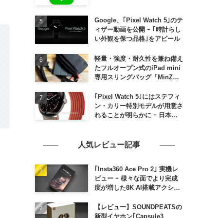
Google、｢Pixel Watch 5｣のテ
ィザー動画を公開 ｰ ｢時計らし
い外観を保つ品格｣をアピール
軽量・強度・耐久性を兼ね備え
たフルオープン式のiPad mini
専用スリングバッグ「MinZ
SLING mini for iPad mini」
発売
｢Pixel Watch 5｣にはステフィ
ン・カリー特別モデルが用意さ
れることが明らかに ｰ 日本で
の発売は期待しない方が良さそ
う
人気レビュー記事
｢Insta360 Ace Pro 2｣ 実機レ
ビュー ｰ 様々な面でより完成
度が増した8K AI搭載アクショ
ンカメラ
【レビュー】SOUNDPEATSの
新型イヤホン｢Capsule3