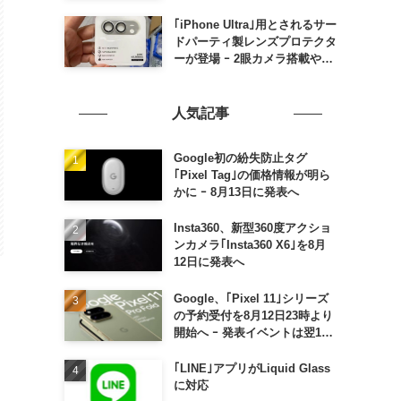
の発売は期待しない方が良さそ
う
｢iPhone Ultra｣用とされるサー
ドパーティ製レンズプロテクタ
ーが登場 ｰ 2眼カメラ搭載や一
部本体カラーを示唆
人気記事
Google初の紛失防止タグ
｢Pixel Tag｣の価格情報が明ら
かに ｰ 8月13日に発表へ
Insta360、新型360度アクショ
ンカメラ｢Insta360 X6｣を8月
12日に発表へ
Google、｢Pixel 11｣シリーズ
の予約受付を8月12日23時より
開始へ ｰ 発表イベントは翌13
日午前7時〜
｢LINE｣アプリがLiquid Glass
に対応