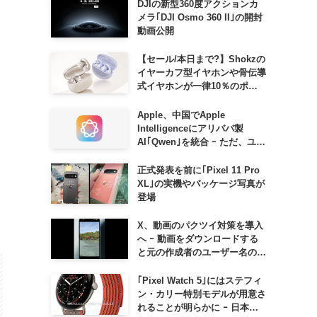
DJIの新型360度アクションカ
メラ｢DJI Osmo 360 II｣の開封
動画公開
【セール/本日まで?】Shokzの
イヤーカフ型イヤホンや骨伝導
。
式イヤホンが一律10％のポイ
ント還元に
Apple、中国でApple
Intelligenceにアリババ製
AI｢Qwen｣を統合 ｰ ただ、ユー
ザーガイドを公開後に削除
正式発表を前に｢Pixel 11 Pro
XL｣の実機やパッケージ写真が
登場
X、動画のパクツイ対策を導入
へ ｰ 動画をダウンロードする
と元の作成者のユーザー名の透
かしが入るように
｢Pixel Watch 5｣にはステフィ
ン・カリー特別モデルが用意さ
れることが明らかに ｰ 日本で