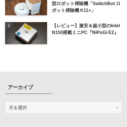
型ロボット掃除機「SwitchBot ロ
ボット掃除機 K11+」
【レビュー】激安＆超小型のIntel
N150搭載ミニPC『NiPoGi E2』
アーカイブ
ア
ー
カ
イ