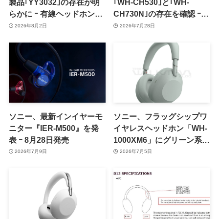
製品｢YY3032｣の存在が明
｢WH-CH530｣と｢WH-
らかに ｰ 有線ヘッドホンの
CH730N｣の存在を確認 ｰ
新モデルか
8〜9月に正式発表か
2026年8月2日
2026年7月28日
ソニー、最新インイヤーモ
ソニー、フラッグシップワ
ニター『IER-M500』を発
イヤレスヘッドホン「WH-
表 ｰ 8月28日発売
1000XM6」にグリーン系の
新色を追加か
2026年7月9日
2026年7月5日