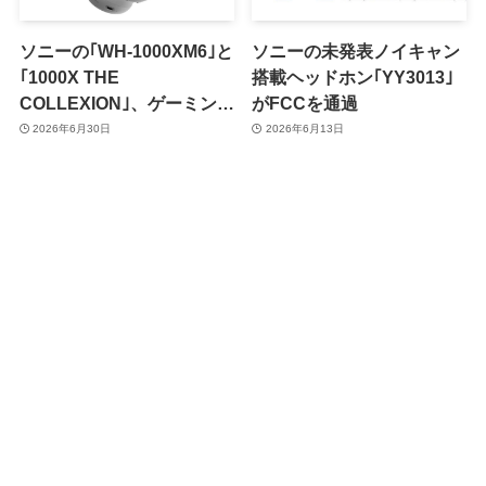
ソニーの｢WH-1000XM6｣と
ソニーの未発表ノイキャン
｢1000X THE
搭載ヘッドホン｢YY3013｣
COLLEXION｣、ゲーミング
がFCCを通過
用低遅延Bluetoothプロフ
2026年6月30日
2026年6月13日
ァイル｢GMAP｣に対応