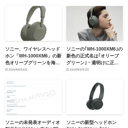
ソニー、ワイヤレスヘッド
ソニーの｢WH-1000XM6｣の
ホン「WH-1000XM6」の新
新色の正式名は｢オリーブ
色オリーブグリーンを海外
グリーン｣ ｰ 週明けに正式
で正式発表
発表へ
2026年8月4日
2026年8月2日
ソニーの未発表オーディオ
ソニーの新型ヘッドホン