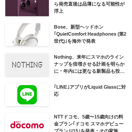
ら発売直後は品薄になる可能性が
浮上
Bose、新型ヘッドホン
｢QuietComfort Headphones (第2
世代)｣を海外で発表
Nothing、来年にスマホのライン
ナップを倍増させる計画を明らか
に ｰ 年内には更なる新製品も投入
へ
｢LINE｣アプリがLiquid Glassに対
応
NTTドコモ、5歳〜15歳向けの料
金プラン｢ドコモ スマホデビュー
プラン U15｣を発表 ｰ その家族が