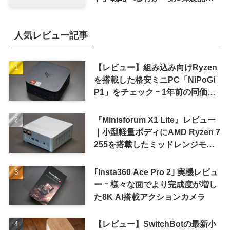
8〜9月に順次発表との情報
人気レビュー記事
【レビュー】組み込み向けRyzen
を搭載した格安ミニPC「NiPoGi
P1」をチェック ｰ 1年前の同価格
帯モデルより高性能
『Minisforum X1 Lite』レビュー
｜小型軽量ボディにAMD Ryzen 7
255を搭載したミッドレンジモデ
ル
｢Insta360 Ace Pro 2｣ 実機レビュ
ー ｰ 様々な面でより完成度が増し
た8K AI搭載アクションカメラ
【レビュー】SwitchBotの最新小