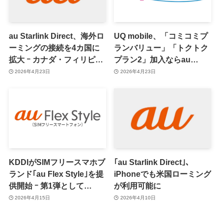
au Starlink Direct、海外ロ
UQ mobile、「コミコミプ
ーミングの接続を4カ国に
ランバリュー」「トクトク
拡大 ｰ カナダ・フィリピ
プラン2」加入ならau
ン・ニュージーランドが順
Starlink Directが無料に
2026年4月23日
2026年4月23日
次対象に
KDDIがSIMフリースマホブ
｢au Starlink Direct｣、
ランド｢au Flex Style｣を提
iPhoneでも米国ローミング
供開始 ｰ 第1弾として
が利用可能に
｢Nothing Phone (4a)｣と
2026年4月15日
2026年4月10日
｢OPPO Find N6 限定BOX｣