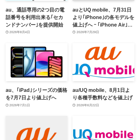
au、通話専用の2つ目の電
auとUQ mobile、7月31日
話番号を利用出来る｢セカ
より｢iPhone｣の各モデルを
ンドナンバー｣を提供開始
値上げへ ｰ ｢iPhone Air｣は
据え置き
2026年8月4日
2026年7月29日
au、｢iPad｣シリーズの価格
au/UQ mobile、8月1日よ
を7月7日より値上げへ
り各種手数料などを値上げ
2026年7月1日
2026年6月22日