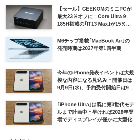
【セール】GEEKOMのミニPCが
最大23％オフに ｰ Core Ultra 9
185H搭載の｢IT13 Max｣が15％オ
フなど
M6チップ搭載｢MacBook Air｣の
発売時期は2027年第1四半期
今年のiPhone発表イベントは大規
模な内容になる見込み ｰ 開催日は
9月9日(水)、予約受付開始日は9月
12日(土)の予想
｢iPhone Ultra｣は既に第3世代モデ
ルまで計画中 ｰ 早ければ2028年登
場でディスプレイが僅かに大型化