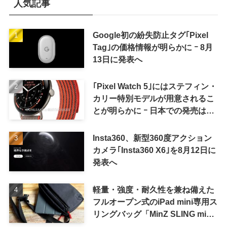
人気記事
Google初の紛失防止タグ｢Pixel
Tag｣の価格情報が明らかに ｰ 8月
13日に発表へ
｢Pixel Watch 5｣にはステフィン・
カリー特別モデルが用意されるこ
とが明らかに ｰ 日本での発売は期
待しない方が良さそう
Insta360、新型360度アクション
カメラ｢Insta360 X6｣を8月12日に
発表へ
軽量・強度・耐久性を兼ね備えた
フルオープン式のiPad mini専用ス
リングバッグ「MinZ SLING mini
for iPad mini」発売