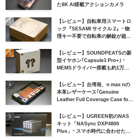
た8K AI搭載アクションカメラ
【レビュー】自転車用スマートロ
ック『SESAMI サイクル 2』ｰ 物
理キー不要で自転車の解錠が超簡
単に
【レビュー】SOUNDPEATSの新
型イヤホン｢Capsule3 Pro+｣ ｰ
MEMSドライバー搭載も約1万円
の高コスパが特徴
【レビュー】台湾発、n max nの
本革レザーケース｢Genuine
Leather Full Coverage Case for
iPhone 16 Pro｣
【レビュー】UGREEN初のNAS
キット「NASync DXP4800
Plus」ｰ スマホ時代に合わせた設
計で、写真や動画によるスマホの