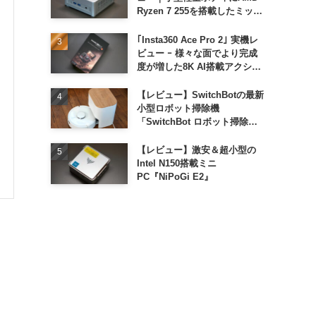
Ryzen 7 255を搭載したミッド
レンジモデル
｢Insta360 Ace Pro 2｣ 実機レ
ビュー ｰ 様々な面でより完成
度が増した8K AI搭載アクショ
ンカメラ
【レビュー】SwitchBotの最新
小型ロボット掃除機
「SwitchBot ロボット掃除機
K11+」
【レビュー】激安＆超小型の
Intel N150搭載ミニ
PC『NiPoGi E2』