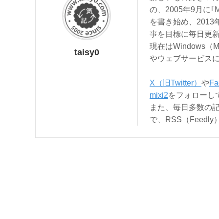
の、2005年9月に｢
を書き始め、201
事を目標に毎日更
現在はWindows（
taisy0
やウェブサービス
X（旧Twitter）
や
Fa
mixi2
をフォローし
また、毎日多数の
で、RSS（Feed