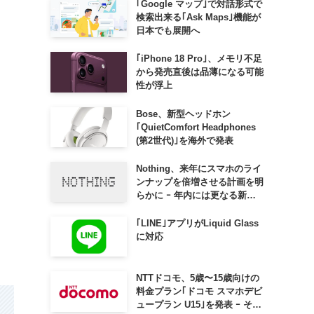
｢Google マップ｣で対話形式で
検索出来る｢Ask Maps｣機能が
日本でも展開へ
｢iPhone 18 Pro｣、メモリ不足
から発売直後は品薄になる可能
性が浮上
Bose、新型ヘッドホン
｢QuietComfort Headphones
(第2世代)｣を海外で発表
Nothing、来年にスマホのライ
ンナップを倍増させる計画を明
らかに ｰ 年内には更なる新製
品も投入へ
｢LINE｣アプリがLiquid Glass
に対応
NTTドコモ、5歳〜15歳向けの
料金プラン｢ドコモ スマホデビ
ュープラン U15｣を発表 ｰ その