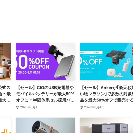
、公式ス
【セール】CIOのUSB充電器や
【セール】Ankerが｢楽天お
 ｰ 最
モバイルバッテリーが最大50%
い物マラソン｣で多数の対象
最大
オフに ｰ 半固体系セル採用バッ
品を最大50%オフで販売す
テリーやハンディファンなど最
ールを開催中（8月11日ま
2026年8月4日
2026年8月4日
新製品も対象