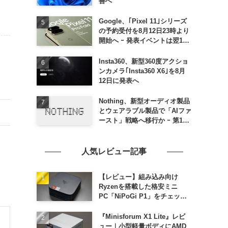
善へ
Google、｢Pixel 11｣シリーズ
の予約受付を8月12日23時より
開始へ ｰ 発表イベントは翌13
日午前7時〜
Insta360、新型360度アクショ
ンカメラ｢Insta360 X6｣を8月
12日に発表へ
Nothing、新型オーディオ製品
とウェアラブル製品で「AIファ
ースト」戦略へ移行か ｰ 第1弾
製品は8〜9月に順次発表との
情報
人気レビュー記事
【レビュー】組み込み向け
Ryzenを搭載した格安ミニ
PC「NiPoGi P1」をチェック
ｰ 1年前の同価格帯モデルより
高性能
『Minisforum X1 Lite』レビ
ュー｜小型軽量ボディにAMD