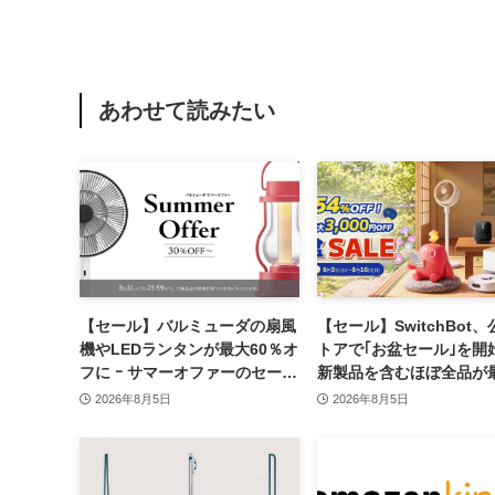
あわせて読みたい
【セール】バルミューダの扇風
【セール】SwitchBot
機やLEDランタンが最大60％オ
トアで｢お盆セール｣を開始
フに ｰ サマーオファーのセール
新製品を含むほぼ全品が
開催中
54％オフに
2026年8月5日
2026年8月5日