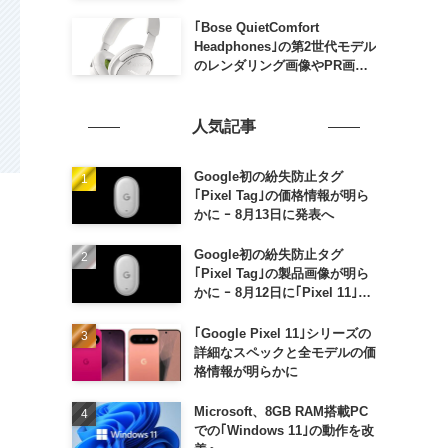
家族がおトクになる｢ドコモ 親
子割｣も
｢Bose QuietComfort
Headphones｣の第2世代モデル
のレンダリング画像やPR画像
が流出 ｰ まもなく発表か
人気記事
Google初の紛失防止タグ
｢Pixel Tag｣の価格情報が明ら
かに ｰ 8月13日に発表へ
Google初の紛失防止タグ
｢Pixel Tag｣の製品画像が明ら
かに ｰ 8月12日に｢Pixel 11｣な
どと一緒に発表か
｢Google Pixel 11｣シリーズの
詳細なスペックと全モデルの価
格情報が明らかに
Microsoft、8GB RAM搭載PC
での｢Windows 11｣の動作を改