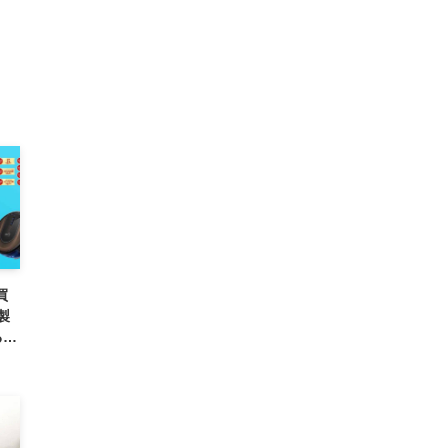
買
製
るセ
で）