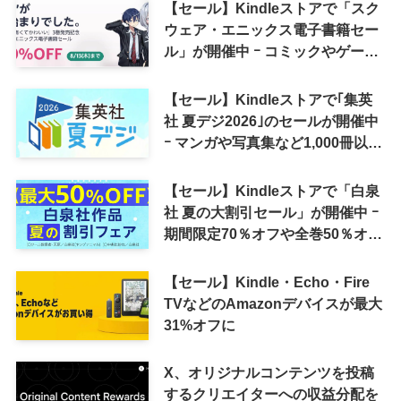
【セール】Kindleストアで「スク
ウェア・エニックス電子書籍セー
ル」が開催中 ｰ コミックやゲーム
関連書籍などが最大50％オフに
【セール】Kindleストアで｢集英
社 夏デジ2026｣のセールが開催中
ｰ マンガや写真集など1,000冊以上
が30％ポイント還元に
【セール】Kindleストアで「白泉
社 夏の大割引セール」が開催中 ｰ
期間限定70％オフや全巻50％オフ
など
【セール】Kindle・Echo・Fire
TVなどのAmazonデバイスが最大
31%オフに
X、オリジナルコンテンツを投稿
するクリエイターへの収益分配を