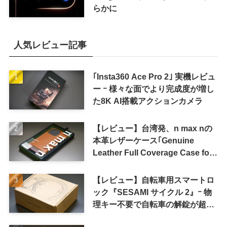
らかに
人気レビュー記事
｢Insta360 Ace Pro 2｣ 実機レビュ
ー ｰ 様々な面でより完成度が増し
た8K AI搭載アクションカメラ
【レビュー】台湾発、n max nの
本革レザーケース｢Genuine
Leather Full Coverage Case for
iPhone 16 Pro｣
【レビュー】自転車用スマートロ
ック『SESAMI サイクル 2』ｰ 物
理キー不要で自転車の解錠が超簡
単に