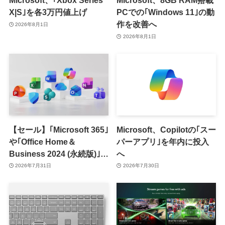
Microsoft、｢Xbox Series
Microsoft、8GB RAM搭載
X|S｣を各3万円値上げ
PCでの｢Windows 11｣の動
作を改善へ
2026年8月1日
2026年8月1日
【セール】｢Microsoft 365｣
Microsoft、Copilotの｢スー
や｢Office Home＆
パーアプリ｣を年内に投入
Business 2024 (永続版)｣が
へ
｢Amazon暮らし応援サマ
2026年7月31日
2026年7月30日
ーセール｣で最大12％オフ
に