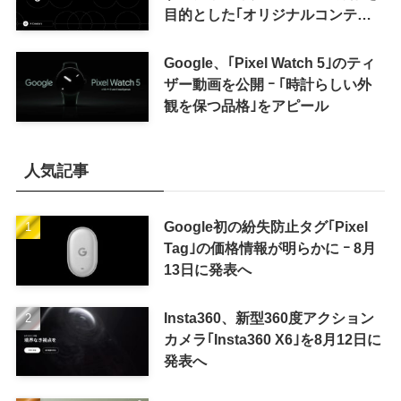
目的とした｢オリジナルコンテン
ツ報酬プログラム｣を導入へ ｰ 従
来の｢収益分配｣は廃止
Google、｢Pixel Watch 5｣のティ
ザー動画を公開 ｰ ｢時計らしい外
観を保つ品格｣をアピール
人気記事
Google初の紛失防止タグ｢Pixel
Tag｣の価格情報が明らかに ｰ 8月
13日に発表へ
Insta360、新型360度アクション
カメラ｢Insta360 X6｣を8月12日に
発表へ