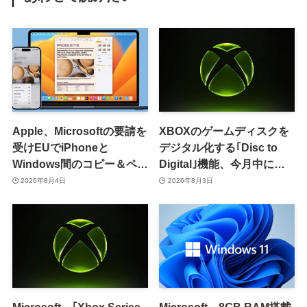
Apple、Microsoftの要請を
XBOXのゲームディスクを
受けEUでiPhoneと
デジタル化する｢Disc to
Windows間のコピー＆ペー
Digital｣機能、今月中に提
スト機能を提供へ
供開始か
2026年8月4日
2026年8月3日