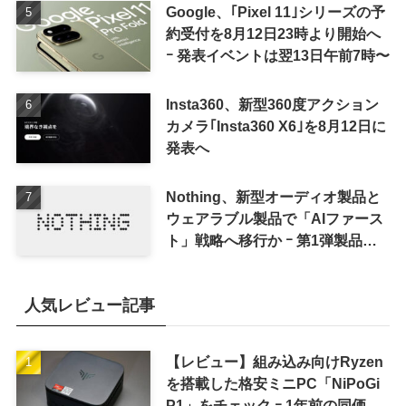
Google、｢Pixel 11｣シリーズの予
約受付を8月12日23時より開始へ
ｰ 発表イベントは翌13日午前7時〜
Insta360、新型360度アクション
カメラ｢Insta360 X6｣を8月12日に
発表へ
Nothing、新型オーディオ製品と
ウェアラブル製品で「AIファース
ト」戦略へ移行か ｰ 第1弾製品は
8〜9月に順次発表との情報
人気レビュー記事
【レビュー】組み込み向けRyzen
を搭載した格安ミニPC「NiPoGi
P1」をチェック ｰ 1年前の同価格