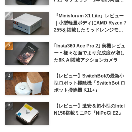
帯モデルより高性能
『Minisforum X1 Lite』レビュー
｜小型軽量ボディにAMD Ryzen 7
255を搭載したミッドレンジモデ
ル
｢Insta360 Ace Pro 2｣ 実機レビュ
ー ｰ 様々な面でより完成度が増し
た8K AI搭載アクションカメラ
【レビュー】SwitchBotの最新小
型ロボット掃除機「SwitchBot ロ
ボット掃除機 K11+」
【レビュー】激安＆超小型のIntel
N150搭載ミニPC『NiPoGi E2』