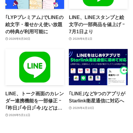
｢LYPプレミアム｣でLINEの
LINE、LINEスタンプと絵
絵文字・着せかえ使い放題
文字の一部商品を値上げ ｰ
の特典が利用可能に
7月1日より
2026年6月30日
2026年6月1日
LINE、トーク画面のカレン
｢LINE｣など9つのアプリが
ダー連携機能を一部修正 ｰ
Starlink衛星通信に対応へ
｢昨日｣｢今日｣｢今｣などはリ
2026年4月10日
ンク (青文字)化の対象外に
2026年5月11日