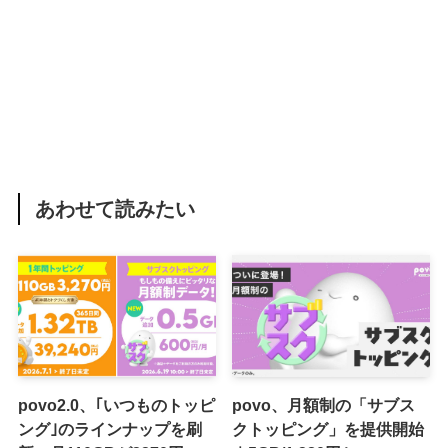
あわせて読みたい
povo2.0、｢いつものトッピ
povo、月額制の「サブス
ング｣のラインナップを刷
クトッピング」を提供開始