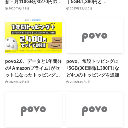
新 ｰ 月110GBが3270円の1
｜5GB/1,380円と
年間トッピングやサブスク
30GB/2,780円の2種類
2026年6月18日
2025年12月16日
トッピングなど
povo2.0、データと1年間分
povo、常設トッピングに
の｢Amazonプライム｣がセ
｢5GB(30日間)/1,380円｣な
ットになったトッピングを
ど4つのトッピングを追加
提供開始
2025年12月4日
2025年10月7日