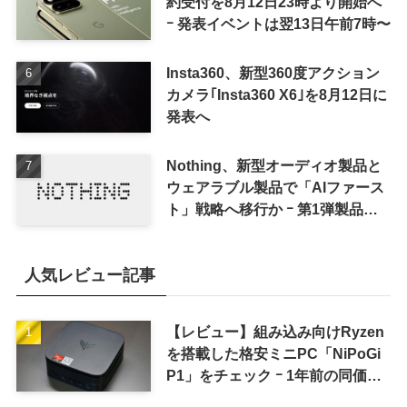
約受付を8月12日23時より開始へ
ｰ 発表イベントは翌13日午前7時〜
Insta360、新型360度アクション
カメラ｢Insta360 X6｣を8月12日に
発表へ
Nothing、新型オーディオ製品と
ウェアラブル製品で「AIファース
ト」戦略へ移行か ｰ 第1弾製品は
8〜9月に順次発表との情報
人気レビュー記事
【レビュー】組み込み向けRyzen
を搭載した格安ミニPC「NiPoGi
P1」をチェック ｰ 1年前の同価格
帯モデルより高性能