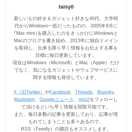
taisy0
新しいもの好き＆ガジェット好きな40代。大学時
代からWindows一筋だったものの、2005年9月に
｢Mac mini｣を購入したのをきっかけにWindowsと
Macのブログを書き始め、2013年に独自ドメイン
を取得し、出来る限り早く情報をお伝えする事を
目標に毎日更新しています。
現在はWindows（Microsoft）とMac（Apple）だけ
でなく、気になるガジェットやウェブサービスに
関する情報も発信しています。
X（旧Twitter）
や
Facebook
、
Threads
、
Bluesky
、
Mastodon
、
Googleニュース
、
mixi2
をフォローし
て頂けるといち早く情報を閲覧可能です。
また、毎日多数の記事を更新しており、記事が埋
もれてしまうことも多々あるので、
RSS（Feedly）の購読もオススメします。