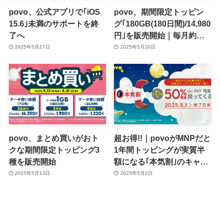
povo、公式アプリで｢iOS
povo、期間限定トッピン
15.6｣未満のサポートを終
グ｢180GB(180日間)/14,980
了へ
円｣を販売開始｜毎月約
30GBを約2,497円で利用可
2025年5月27日
2025年5月20日
能
povo、まとめ買いがおト
超お得!!｜povoがMNPだと
クな期間限定トッピング3
1年間トッピングが実質半
種を販売開始
額になる｢本気割｣のキャン
ペーンを開始
2025年5月13日
2025年5月2日