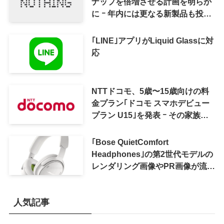
ナップを倍増させる計画を明らか
に ｰ 年内には更なる新製品も投入
へ
｢LINE｣アプリがLiquid Glassに対
応
NTTドコモ、5歳〜15歳向けの料
金プラン｢ドコモ スマホデビュー
プラン U15｣を発表 ｰ その家族が
おトクになる｢ドコモ 親子割｣も
｢Bose QuietComfort
Headphones｣の第2世代モデルの
レンダリング画像やPR画像が流出
ｰ まもなく発表か
人気記事