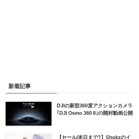
新着記事
DJIの新型360度アクションカメラ
｢DJI Osmo 360 II｣の開封動画公開
【セール/本日まで?】Shokzのイ