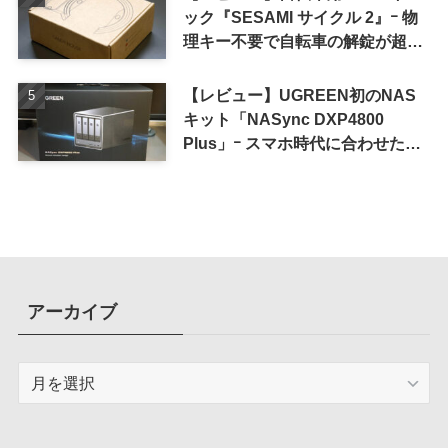
ック『SESAMI サイクル 2』ｰ 物
理キー不要で自転車の解錠が超簡
単に
【レビュー】UGREEN初のNAS
キット「NASync DXP4800
Plus」ｰ スマホ時代に合わせた設
計で、写真や動画によるスマホの
容量圧迫問題も解決
アーカイブ
ア
ー
カ