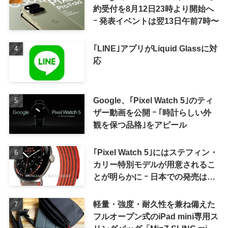
約受付を8月12日23時より開始へ
ｰ 発表イベントは翌13日午前7時〜
｢LINE｣アプリがLiquid Glassに対
応
Google、｢Pixel Watch 5｣のティ
ザー動画を公開 ｰ ｢時計らしい外
観を保つ品格｣をアピール
｢Pixel Watch 5｣にはステフィン・
カリー特別モデルが用意されるこ
とが明らかに ｰ 日本での発売は期
待しない方が良さそう
軽量・強度・耐久性を兼ね備えた
フルオープン式のiPad mini専用ス