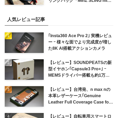
リングバッグ「MinZ SLING mini
for iPad mini」発売
人気レビュー記事
｢Insta360 Ace Pro 2｣ 実機レビュ
ー ｰ 様々な面でより完成度が増し
た8K AI搭載アクションカメラ
【レビュー】SOUNDPEATSの新
型イヤホン｢Capsule3 Pro+｣ ｰ
MEMSドライバー搭載も約1万円
の高コスパが特徴
【レビュー】台湾発、n max nの
本革レザーケース｢Genuine
Leather Full Coverage Case for
iPhone 16 Pro｣
【レビュー】自転車用スマートロ