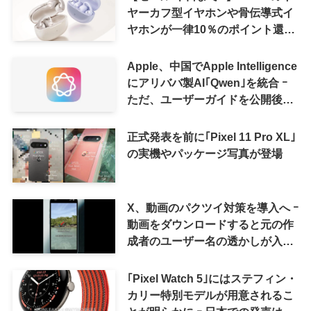
ヤーカフ型イヤホンや骨伝導式イ
ヤホンが一律10％のポイント還元
に
Apple、中国でApple Intelligence
にアリババ製AI｢Qwen｣を統合 ｰ
ただ、ユーザーガイドを公開後に
削除
正式発表を前に｢Pixel 11 Pro XL｣
の実機やパッケージ写真が登場
X、動画のパクツイ対策を導入へ ｰ
動画をダウンロードすると元の作
成者のユーザー名の透かしが入る
ように
｢Pixel Watch 5｣にはステフィン・
カリー特別モデルが用意されるこ