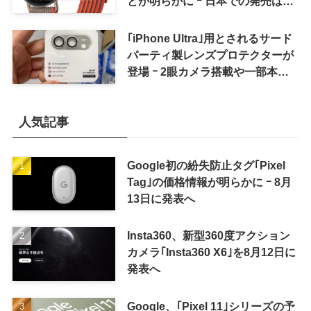
とが明らかに ｰ 日本での発売は期
待しない方が良さそう
｢iPhone Ultra｣用とされるサード
パーティ製レンズプロテクターが
登場 ｰ 2眼カメラ搭載や一部本体
カラーを示唆
人気記事
Google初の紛失防止タグ｢Pixel
Tag｣の価格情報が明らかに ｰ 8月
13日に発表へ
Insta360、新型360度アクション
カメラ｢Insta360 X6｣を8月12日に
発表へ
Google、｢Pixel 11｣シリーズの予