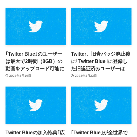
｢Twitter Blue｣のユーザー
Twitter、旧青バッジ廃止後
は最大で2時間（8GB）の
に｢Twitter Blue｣に登録し
動画をアップロード可能に
た旧認証済みユーザーはご
く僅か − フォロワー数の多
2023年5月19日
2023年4月23日
いユーザーに青バッジ無料
付与疑惑も浮上
Twitter Blueの加入特典｢広
｢Twitter Blue｣が全世界で