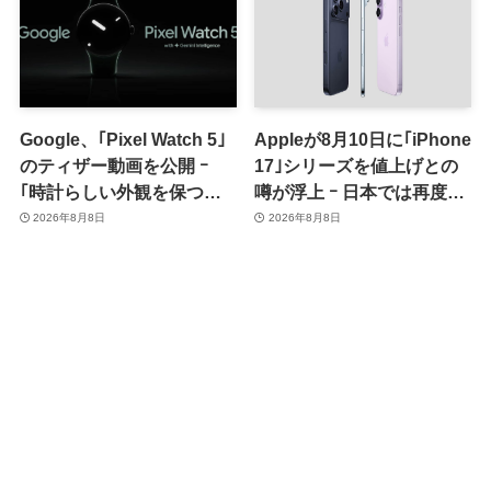
Google、｢Pixel Watch 5｣
Appleが8月10日に｢iPhone
のティザー動画を公開 ｰ
17｣シリーズを値上げとの
｢時計らしい外観を保つ品
噂が浮上 ｰ 日本では再度値
格｣をアピール
上げの可能性も?!
2026年8月8日
2026年8月8日