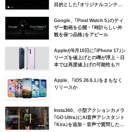
目的とした｢オリジナルコンテン
ツ報酬プログラム｣を導入へ ｰ 従
来の｢収益分配｣は廃止
Google、｢Pixel Watch 5｣のティ
ザー動画を公開 ｰ ｢時計らしい外
観を保つ品格｣をアピール
Appleが8月10日に｢iPhone 17｣シ
リーズを値上げとの噂が浮上 ｰ 日
本では再度値上げの可能性も?!
Apple、｢iOS 26.6.1｣をまもなく
リリースか
Insta360、小型アクションカメラ
｢GO Ultra｣にAI音声アシスタント
｢Kira｣を追加 ｰ 音声で質問した
り、リアルタイム翻訳などが利用