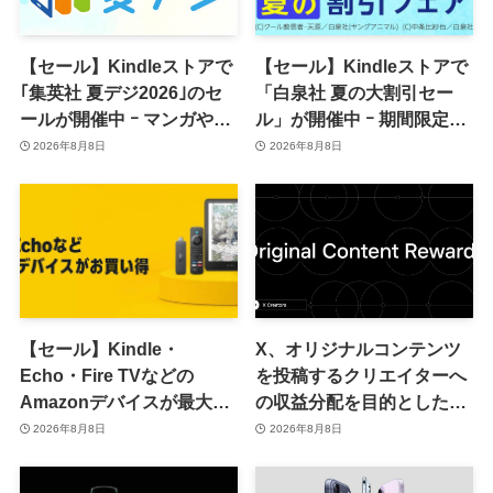
【セール】Kindleストアで
【セール】Kindleストアで
｢集英社 夏デジ2026｣のセ
「白泉社 夏の大割引セー
ールが開催中 ｰ マンガや写
ル」が開催中 ｰ 期間限定
真集など1,000冊以上が
70％オフや全巻50％オフな
2026年8月8日
2026年8月8日
30％ポイント還元に
ど
【セール】Kindle・
X、オリジナルコンテンツ
Echo・Fire TVなどの
を投稿するクリエイターへ
Amazonデバイスが最大
の収益分配を目的とした
31%オフに
｢オリジナルコンテンツ報
2026年8月8日
2026年8月8日
酬プログラム｣を導入へ ｰ
従来の｢収益分配｣は廃止