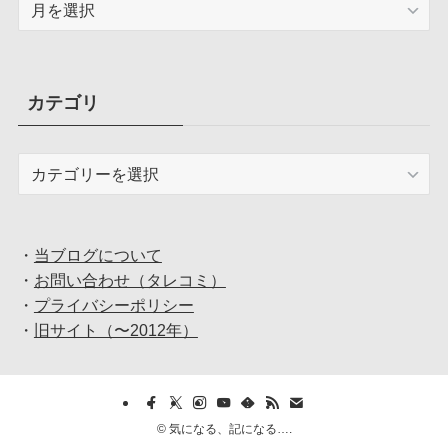
ア
ー
カ
イ
ブ
カテゴリ
カ
テ
ゴ
リ
・
当ブログについて
・
お問い合わせ（タレコミ）
・
プライバシーポリシー
・
旧サイト（〜2012年）
©
気になる、記になる….