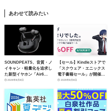
あわせて読みたい
SOUNDPEATS、音質・ノ
【セール】Kindleストアで
イキャン・軽量化を追求し
「スクウェア・エニックス
た新型イヤホン「Air6
電子書籍セール」が開催中
Pro」を8月28日に発売へ
ｰ コミックやゲーム関連書
2026年8月8日
2026年8月8日
籍などが最大50％オフに