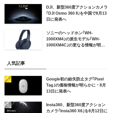
可能に
DJI、新型360度アクションカメラ
｢DJI Osmo 360 II｣を中国で8月13
日に発表へ
ソニーのヘッドホン｢WH-
1000XM4｣の派生モデル｢WH-
1000XM4C｣の更なる情報が明ら
かに
人気記事
Google初の紛失防止タグ｢Pixel
Tag｣の価格情報が明らかに ｰ 8月
13日に発表へ
Insta360、新型360度アクション
カメラ｢Insta360 X6｣を8月12日に