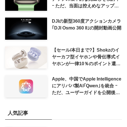
ｰ ただ、当面は控えめなアップグ
レードが続く見通し
DJIの新型360度アクションカメラ
｢DJI Osmo 360 II｣の開封動画公開
【セール/本日まで?】Shokzのイ
ヤーカフ型イヤホンや骨伝導式イ
ヤホンが一律10％のポイント還元
に
Apple、中国でApple Intelligence
にアリババ製AI｢Qwen｣を統合 ｰ
ただ、ユーザーガイドを公開後に
削除
人気記事