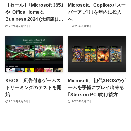
【セール】｢Microsoft 365｣
Microsoft、Copilotの｢スー
や｢Office Home＆
パーアプリ｣を年内に投入
Business 2024 (永続版)｣が
へ
｢Amazon暮らし応援サマ
2026年7月31日
2026年7月30日
ーセール｣で最大12％オフ
に
XBOX、広告付きゲームス
Microsoft、初代XBOXのゲ
トリーミングのテストを開
ームを手軽にプレイ出来る
始
｢Xbox on PC｣向け後方互
換性機能を発表
2026年7月24日
2026年7月23日