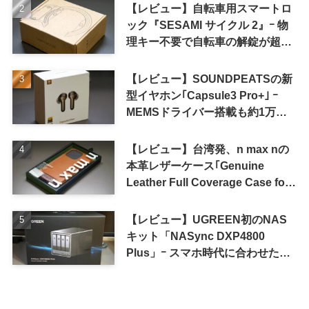
【レビュー】自転車用スマートロ
ック『SESAMI サイクル 2』ｰ 物
理キー不要で自転車の解錠が超簡
単に
【レビュー】SOUNDPEATSの新
型イヤホン｢Capsule3 Pro+｣ ｰ
MEMSドライバー搭載も約1万円
の高コスパが特徴
【レビュー】台湾発、n max nの
本革レザーケース｢Genuine
Leather Full Coverage Case for
iPhone 16 Pro｣
【レビュー】UGREEN初のNAS
キット「NASync DXP4800
Plus」ｰ スマホ時代に合わせた設
計で、写真や動画によるスマホの
容量圧迫問題も解決