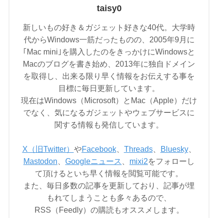
taisy0
新しいもの好き＆ガジェット好きな40代。大学時
代からWindows一筋だったものの、2005年9月に
｢Mac mini｣を購入したのをきっかけにWindowsと
Macのブログを書き始め、2013年に独自ドメイン
を取得し、出来る限り早く情報をお伝えする事を
目標に毎日更新しています。
現在はWindows（Microsoft）とMac（Apple）だけ
でなく、気になるガジェットやウェブサービスに
関する情報も発信しています。
X（旧Twitter）
や
Facebook
、
Threads
、
Bluesky
、
Mastodon
、
Googleニュース
、
mixi2
をフォローし
て頂けるといち早く情報を閲覧可能です。
また、毎日多数の記事を更新しており、記事が埋
もれてしまうことも多々あるので、
RSS（Feedly）の購読もオススメします。