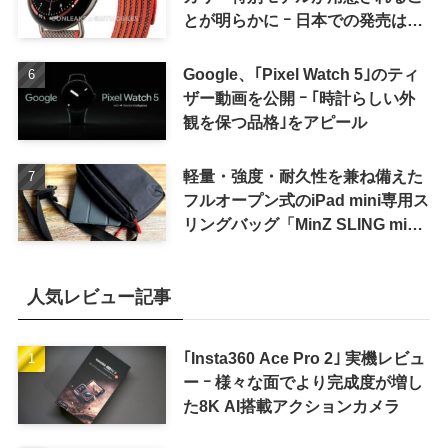
とが明らかに ｰ 日本での発売は期
待しない方が良さそう
Google、｢Pixel Watch 5｣のティ
ザー動画を公開 ｰ ｢時計らしい外
観を保つ品格｣をアピール
軽量・強度・耐久性を兼ね備えた
フルオープン式のiPad mini専用ス
リングバッグ「MinZ SLING mini
for iPad mini」発売
人気レビュー記事
｢Insta360 Ace Pro 2｣ 実機レビュ
ー ｰ 様々な面でより完成度が増し
た8K AI搭載アクションカメラ