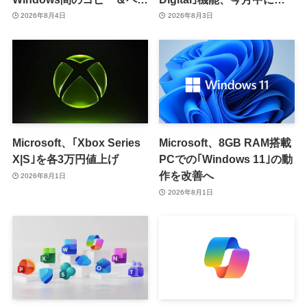
スト機能を提供へ
供開始か
2026年8月4日
2026年8月3日
Microsoft、｢Xbox Series
Microsoft、8GB RAM搭載
X|S｣を各3万円値上げ
PCでの｢Windows 11｣の動
作を改善へ
2026年8月1日
2026年8月1日