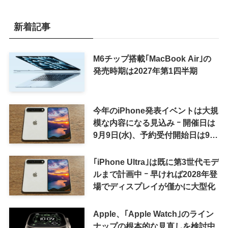
新着記事
M6チップ搭載｢MacBook Air｣の
発売時期は2027年第1四半期
今年のiPhone発表イベントは大規
模な内容になる見込み ｰ 開催日は
9月9日(水)、予約受付開始日は9月
12日(土)の予想
｢iPhone Ultra｣は既に第3世代モデ
ルまで計画中 ｰ 早ければ2028年登
場でディスプレイが僅かに大型化
Apple、｢Apple Watch｣のライン
ナップの根本的な見直しを検討中