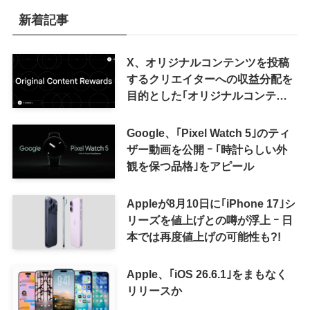
新着記事
X、オリジナルコンテンツを投稿
するクリエイターへの収益分配を
目的とした｢オリジナルコンテン
ツ報酬プログラム｣を導入へ ｰ 従
来の｢収益分配｣は廃止
Google、｢Pixel Watch 5｣のティ
ザー動画を公開 ｰ ｢時計らしい外
観を保つ品格｣をアピール
Appleが8月10日に｢iPhone 17｣シ
リーズを値上げとの噂が浮上 ｰ 日
本では再度値上げの可能性も?!
Apple、｢iOS 26.6.1｣をまもなく
リリースか