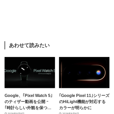
あわせて読みたい
Google、｢Pixel Watch 5｣
｢Google Pixel 11｣シリーズ
のティザー動画を公開 ｰ
のHiLight機能が対応する
｢時計らしい外観を保つ品
カラーが明らかに
格｣をアピール
2026年8月8日
2026年8月6日