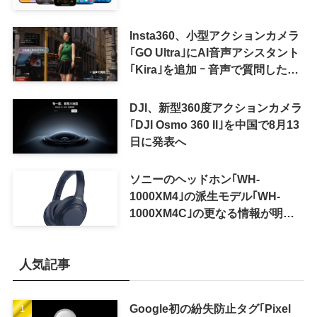
Insta360、小型アクションカメラ
｢GO Ultra｣にAI音声アシスタント
｢Kira｣を追加 ｰ 音声で質問した
り、リアルタイム翻訳などが利用
可能に
DJI、新型360度アクションカメラ
｢DJI Osmo 360 II｣を中国で8月13
日に発表へ
ソニーのヘッドホン｢WH-
1000XM4｣の派生モデル｢WH-
1000XM4C｣の更なる情報が明ら
かに
人気記事
Google初の紛失防止タグ｢Pixel