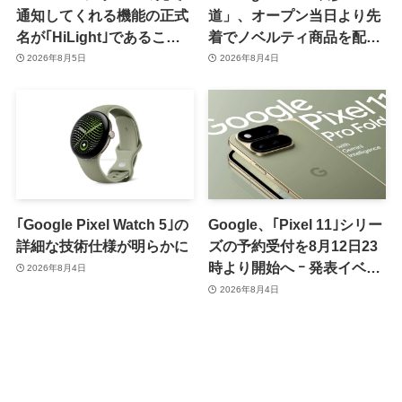
通知してくれる機能の正式
道」、オープン当日より先
名が｢HiLight｣であること
着でノベルティ商品を配布
が確認される
へ
2026年8月5日
2026年8月4日
｢Google Pixel Watch 5｣の
Google、｢Pixel 11｣シリー
詳細な技術仕様が明らかに
ズの予約受付を8月12日23
時より開始へ ｰ 発表イベン
2026年8月4日
トは翌13日午前7時〜
2026年8月4日