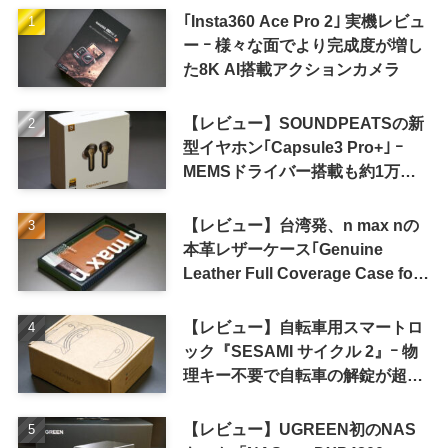
｢Insta360 Ace Pro 2｣ 実機レビュ
ー ｰ 様々な面でより完成度が増し
た8K AI搭載アクションカメラ
【レビュー】SOUNDPEATSの新
型イヤホン｢Capsule3 Pro+｣ ｰ
MEMSドライバー搭載も約1万円
の高コスパが特徴
【レビュー】台湾発、n max nの
本革レザーケース｢Genuine
Leather Full Coverage Case for
iPhone 16 Pro｣
【レビュー】自転車用スマートロ
ック『SESAMI サイクル 2』ｰ 物
理キー不要で自転車の解錠が超簡
単に
【レビュー】UGREEN初のNAS