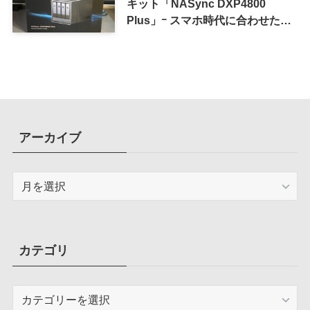
キット「NASync DXP4800
Plus」ｰ スマホ時代に合わせた設
計で、写真や動画によるスマホの
容量圧迫問題も解決
アーカイブ
ア
ー
カ
イ
ブ
カテゴリ
カ
テ