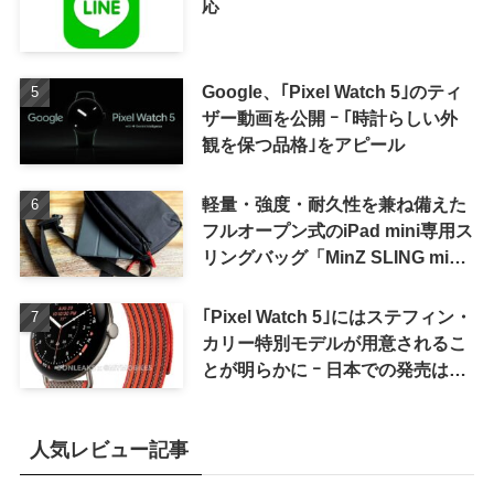
応
Google、｢Pixel Watch 5｣のティ
ザー動画を公開 ｰ ｢時計らしい外
観を保つ品格｣をアピール
軽量・強度・耐久性を兼ね備えた
フルオープン式のiPad mini専用ス
リングバッグ「MinZ SLING mini
for iPad mini」発売
｢Pixel Watch 5｣にはステフィン・
カリー特別モデルが用意されるこ
とが明らかに ｰ 日本での発売は期
待しない方が良さそう
人気レビュー記事