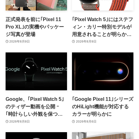
正式発表を前に｢Pixel 11
｢Pixel Watch 5｣にはステフ
Pro XL｣の実機やパッケー
ィン・カリー特別モデルが
ジ写真が登場
用意されることが明らかに
ｰ 日本での発売は期待しな
2026年8月9日
2026年8月9日
い方が良さそう
Google、｢Pixel Watch 5｣
｢Google Pixel 11｣シリーズ
のティザー動画を公開 ｰ
のHiLight機能が対応する
｢時計らしい外観を保つ品
カラーが明らかに
格｣をアピール
2026年8月8日
2026年8月6日