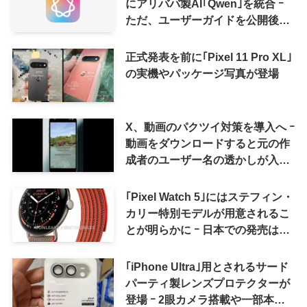
にアリババ製AI｢Qwen｣を統合 ｰ
ただ、ユーザーガイドを公開後に
削除
正式発表を前に｢Pixel 11 Pro XL｣
の実機やパッケージ写真が登場
X、動画のパクツイ対策を導入へ ｰ
動画をダウンロードすると元の作
成者のユーザー名の透かしが入る
ように
｢Pixel Watch 5｣にはステフィン・
カリー特別モデルが用意されるこ
とが明らかに ｰ 日本での発売は期
待しない方が良さそう
｢iPhone Ultra｣用とされるサード
パーティ製レンズプロテクターが
登場 ｰ 2眼カメラ搭載や一部本体