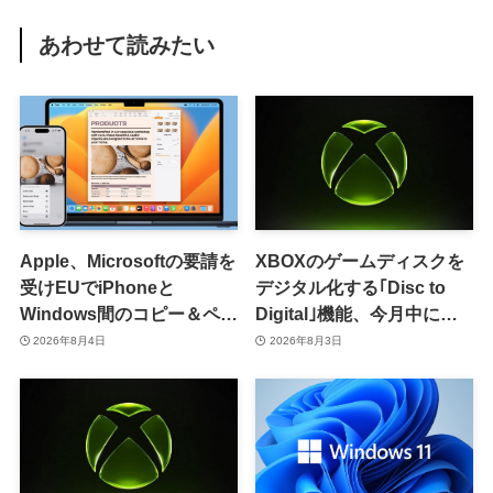
あわせて読みたい
Apple、Microsoftの要請を
XBOXのゲームディスクを
受けEUでiPhoneと
デジタル化する｢Disc to
Windows間のコピー＆ペー
Digital｣機能、今月中に提
スト機能を提供へ
供開始か
2026年8月4日
2026年8月3日