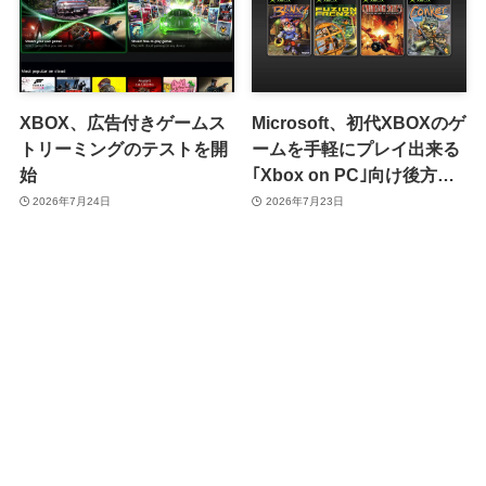
XBOX、広告付きゲームス
Microsoft、初代XBOXのゲ
トリーミングのテストを開
ームを手軽にプレイ出来る
始
｢Xbox on PC｣向け後方互
換性機能を発表
2026年7月24日
2026年7月23日