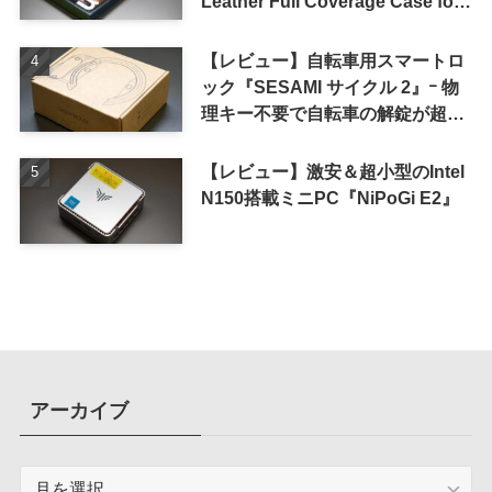
Leather Full Coverage Case for
iPhone 16 Pro｣
【レビュー】自転車用スマートロ
ック『SESAMI サイクル 2』ｰ 物
理キー不要で自転車の解錠が超簡
単に
【レビュー】激安＆超小型のIntel
N150搭載ミニPC『NiPoGi E2』
アーカイブ
ア