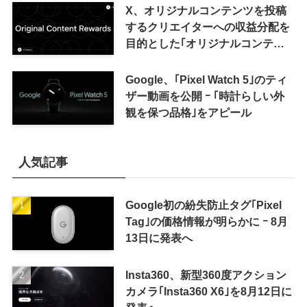
X、オリジナルコンテンツを投稿
するクリエイターへの収益分配を
目的とした｢オリジナルコンテン
ツ報酬プログラム｣を導入へ ｰ 従
来の｢収益分配｣は廃止
Google、｢Pixel Watch 5｣のティ
ザー動画を公開 ｰ ｢時計らしい外
観を保つ品格｣をアピール
人気記事
Google初の紛失防止タグ｢Pixel
Tag｣の価格情報が明らかに ｰ 8月
13日に発表へ
Insta360、新型360度アクション
カメラ｢Insta360 X6｣を8月12日に