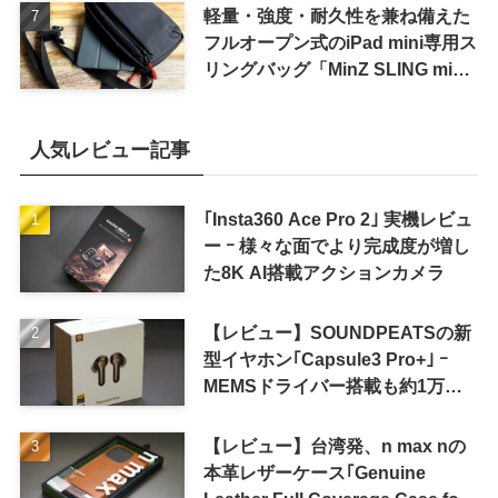
軽量・強度・耐久性を兼ね備えた
フルオープン式のiPad mini専用ス
リングバッグ「MinZ SLING mini
for iPad mini」発売
人気レビュー記事
｢Insta360 Ace Pro 2｣ 実機レビュ
ー ｰ 様々な面でより完成度が増し
た8K AI搭載アクションカメラ
【レビュー】SOUNDPEATSの新
型イヤホン｢Capsule3 Pro+｣ ｰ
MEMSドライバー搭載も約1万円
の高コスパが特徴
【レビュー】台湾発、n max nの
本革レザーケース｢Genuine