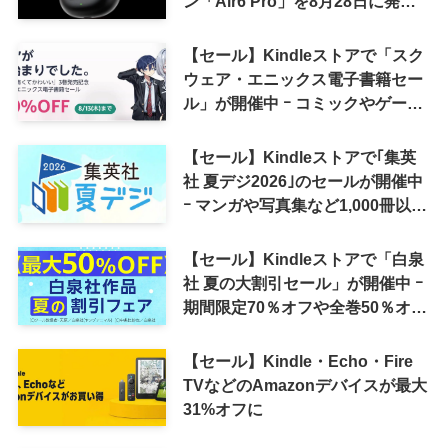
ン「Air6 Pro」を8月28日に発売
へ
【セール】Kindleストアで「スク
ウェア・エニックス電子書籍セー
ル」が開催中 ｰ コミックやゲーム
関連書籍などが最大50％オフに
【セール】Kindleストアで｢集英
社 夏デジ2026｣のセールが開催中
ｰ マンガや写真集など1,000冊以上
が30％ポイント還元に
【セール】Kindleストアで「白泉
社 夏の大割引セール」が開催中 ｰ
期間限定70％オフや全巻50％オフ
など
【セール】Kindle・Echo・Fire
TVなどのAmazonデバイスが最大
31%オフに