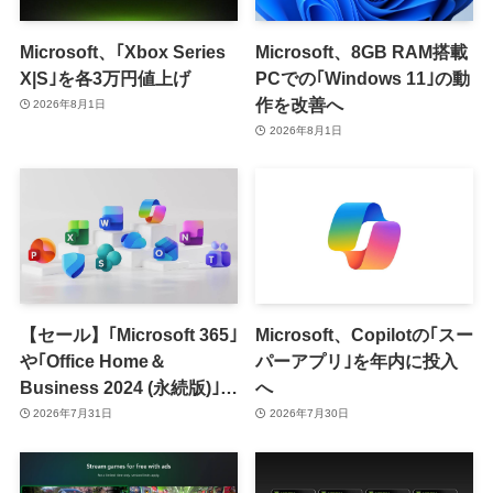
Microsoft、｢Xbox Series
Microsoft、8GB RAM搭載
X|S｣を各3万円値上げ
PCでの｢Windows 11｣の動
作を改善へ
2026年8月1日
2026年8月1日
【セール】｢Microsoft 365｣
Microsoft、Copilotの｢スー
や｢Office Home＆
パーアプリ｣を年内に投入
Business 2024 (永続版)｣が
へ
｢Amazon暮らし応援サマ
2026年7月31日
2026年7月30日
ーセール｣で最大12％オフ
に