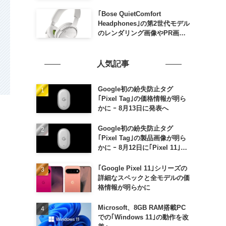
家族がおトクになる｢ドコモ 親
子割｣も
｢Bose QuietComfort
Headphones｣の第2世代モデル
のレンダリング画像やPR画像
が流出 ｰ まもなく発表か
人気記事
Google初の紛失防止タグ
｢Pixel Tag｣の価格情報が明ら
かに ｰ 8月13日に発表へ
Google初の紛失防止タグ
｢Pixel Tag｣の製品画像が明ら
かに ｰ 8月12日に｢Pixel 11｣な
どと一緒に発表か
｢Google Pixel 11｣シリーズの
詳細なスペックと全モデルの価
格情報が明らかに
Microsoft、8GB RAM搭載PC
での｢Windows 11｣の動作を改