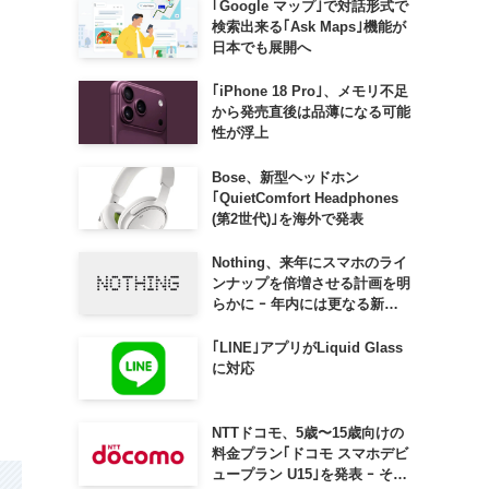
｢Google マップ｣で対話形式で
検索出来る｢Ask Maps｣機能が
日本でも展開へ
｢iPhone 18 Pro｣、メモリ不足
から発売直後は品薄になる可能
性が浮上
Bose、新型ヘッドホン
｢QuietComfort Headphones
と
(第2世代)｣を海外で発表
Nothing、来年にスマホのライ
ンナップを倍増させる計画を明
らかに ｰ 年内には更なる新製
品も投入へ
｢LINE｣アプリがLiquid Glass
に対応
NTTドコモ、5歳〜15歳向けの
料金プラン｢ドコモ スマホデビ
ュープラン U15｣を発表 ｰ その