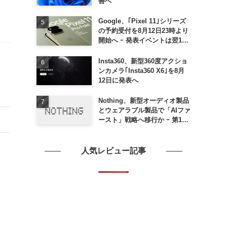
善へ
Google、｢Pixel 11｣シリーズ
の予約受付を8月12日23時より
開始へ ｰ 発表イベントは翌13
日午前7時〜
Insta360、新型360度アクショ
ンカメラ｢Insta360 X6｣を8月
12日に発表へ
Nothing、新型オーディオ製品
とウェアラブル製品で「AIファ
ースト」戦略へ移行か ｰ 第1弾
製品は8〜9月に順次発表との
情報
人気レビュー記事