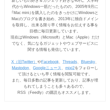
新しいもの好き＆ガジェット好きな40代。大学時
代からWindows一筋だったものの、2005年9月に
｢Mac mini｣を購入したのをきっかけにWindowsと
Macのブログを書き始め、2013年に独自ドメイン
を取得し、出来る限り早く情報をお伝えする事を
目標に毎日更新しています。
現在はWindows（Microsoft）とMac（Apple）だけ
でなく、気になるガジェットやウェブサービスに
関する情報も発信しています。
X（旧Twitter）
や
Facebook
、
Threads
、
Bluesky
、
Mastodon
、
Googleニュース
、
mixi2
をフォローし
て頂けるといち早く情報を閲覧可能です。
また、毎日多数の記事を更新しており、記事が埋
もれてしまうことも多々あるので、
RSS（Feedly）の購読もオススメします。