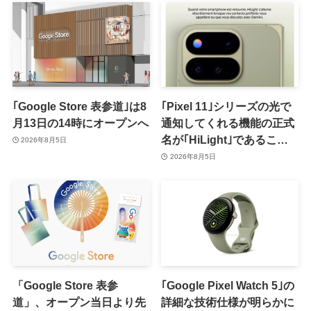
｢Google Store 表参道｣は8
｢Pixel 11｣シリーズの光で
月13日の14時にオープンへ
通知してくれる機能の正式
名が｢HiLight｣であること
2026年8月5日
が確認される
2026年8月5日
「Google Store 表参
｢Google Pixel Watch 5｣の
道」、オープン当日より先
詳細な技術仕様が明らかに