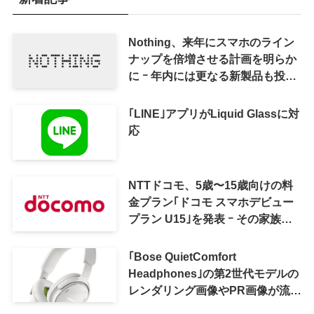
Nothing、来年にスマホのライン
ナップを倍増させる計画を明らか
に ｰ 年内には更なる新製品も投入
へ
｢LINE｣アプリがLiquid Glassに対
応
NTTドコモ、5歳〜15歳向けの料
金プラン｢ドコモ スマホデビュー
プラン U15｣を発表 ｰ その家族が
おトクになる｢ドコモ 親子割｣も
｢Bose QuietComfort
Headphones｣の第2世代モデルの
レンダリング画像やPR画像が流出
ｰ まもなく発表か