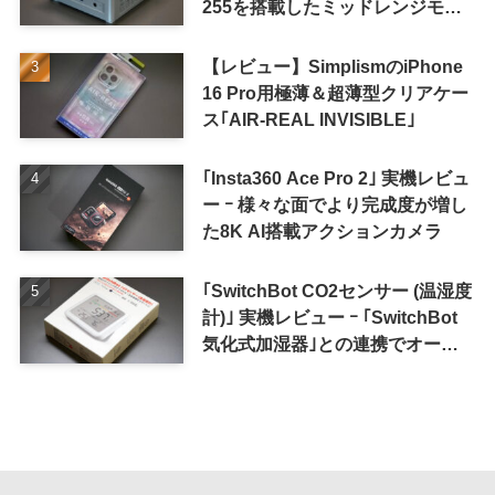
255を搭載したミッドレンジモデ
ル
【レビュー】SimplismのiPhone
16 Pro用極薄＆超薄型クリアケー
ス｢AIR-REAL INVISIBLE｣
｢Insta360 Ace Pro 2｣ 実機レビュ
ー ｰ 様々な面でより完成度が増し
た8K AI搭載アクションカメラ
｢SwitchBot CO2センサー (温湿度
計)｣ 実機レビュー ｰ ｢SwitchBot
気化式加湿器｣との連携でオート
メーション化が便利