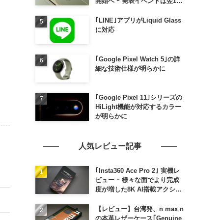
開始へ ｰ 発表イベントは翌13
日午前7時〜
｢LINE｣アプリがLiquid Glass
に対応
｢Google Pixel Watch 5｣の詳
細な技術仕様が明らかに
｢Google Pixel 11｣シリーズの
HiLight機能が対応するカラー
が明らかに
人気レビュー記事
｢Insta360 Ace Pro 2｣ 実機レ
ビュー ｰ 様々な面でより完成
度が増した8K AI搭載アクショ
ンカメラ
【レビュー】台湾発、n max n
の本革レザーケース｢Genuine