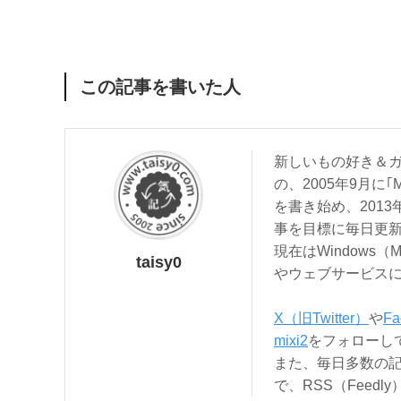
この記事を書いた人
新しいもの好き＆ガ
の、2005年9月に｢
を書き始め、201
事を目標に毎日更
現在はWindows（
taisy0
やウェブサービス
X（旧Twitter）
や
Fa
mixi2
をフォローし
また、毎日多数の
で、RSS（Feed