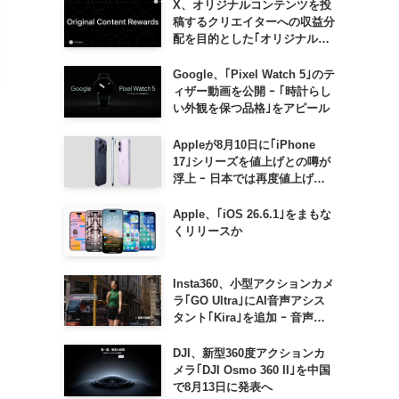
X、オリジナルコンテンツを投
稿するクリエイターへの収益分
配を目的とした｢オリジナルコ
ンテンツ報酬プログラム｣を導
入へ ｰ 従来の｢収益分配｣は廃
Google、｢Pixel Watch 5｣のテ
止
ィザー動画を公開 ｰ ｢時計らし
い外観を保つ品格｣をアピール
Appleが8月10日に｢iPhone
17｣シリーズを値上げとの噂が
浮上 ｰ 日本では再度値上げの
可能性も?!
Apple、｢iOS 26.6.1｣をまもな
くリリースか
Insta360、小型アクションカメ
ラ｢GO Ultra｣にAI音声アシス
タント｢Kira｣を追加 ｰ 音声で
質問したり、リアルタイム翻訳
などが利用可能に
DJI、新型360度アクションカ
メラ｢DJI Osmo 360 II｣を中国
で8月13日に発表へ