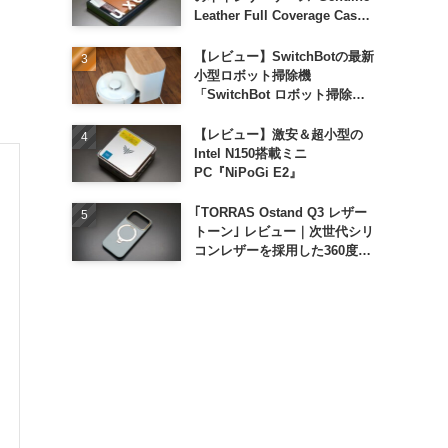
Leather Full Coverage Case
for iPhone 16 Pro｣
【レビュー】SwitchBotの最新
小型ロボット掃除機
「SwitchBot ロボット掃除機
K11+」
【レビュー】激安＆超小型の
Intel N150搭載ミニ
PC『NiPoGi E2』
｢TORRAS Ostand Q3 レザー
トーン｣ レビュー｜次世代シリ
コンレザーを採用した360度回
転スタンド搭載ケース