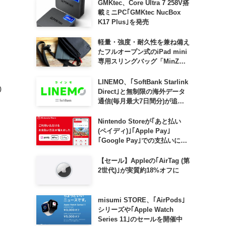
GMKtec、Core Ultra 7 258V搭
載ミニPC｢GMKtec NucBox
K17 Plus｣を発売
軽量・強度・耐久性を兼ね備え
たフルオープン式のiPad mini
専用スリングバッグ「MinZ
SLING mini for iPad mini」
発売
LINEMO、｢SoftBank Starlink
0
Direct｣と無制限の海外データ
通信(毎月最大7日間分)が追加
料金なしで利用可能に
Nintendo Storeが｢あと払い
(ペイディ)｣｢Apple Pay｣
｢Google Pay｣での支払いに対
応
【セール】Appleの｢AirTag (第
2世代)｣が実質約18%オフに
misumi STORE、｢AirPods｣
シリーズや｢Apple Watch
Series 11｣のセールを開催中