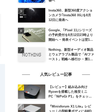
善へ
Insta360、新型360度アクショ
ンカメラ｢Insta360 X6｣を8月
12日に発表へ
Google、｢Pixel 11｣シリーズ
の予約受付を8月12日23時より
開始へ ｰ 発表イベントは翌13
日午前7時〜
Nothing、新型オーディオ製品
とウェアラブル製品で「AIファ
ースト」戦略へ移行か ｰ 第1弾
製品は8〜9月に順次発表との
情報
人気レビュー記事
【レビュー】組み込み向け
Ryzenを搭載した格安ミニ
PC「NiPoGi P1」をチェック
ｰ 1年前の同価格帯モデルより
高性能
『Minisforum X1 Lite』レビ
ュー｜小型軽量ボディにAMD