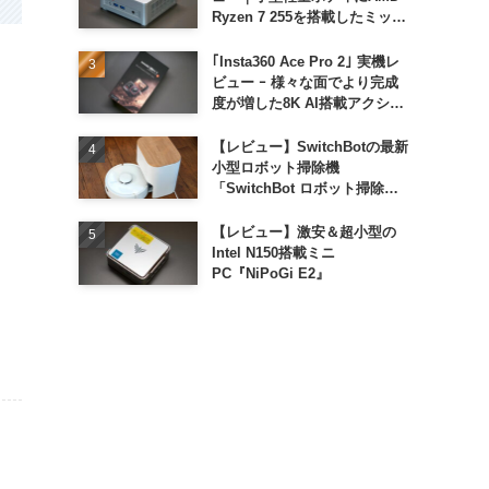
Ryzen 7 255を搭載したミッド
レンジモデル
｢Insta360 Ace Pro 2｣ 実機レ
ビュー ｰ 様々な面でより完成
度が増した8K AI搭載アクショ
ンカメラ
【レビュー】SwitchBotの最新
小型ロボット掃除機
「SwitchBot ロボット掃除機
K11+」
【レビュー】激安＆超小型の
Intel N150搭載ミニ
PC『NiPoGi E2』