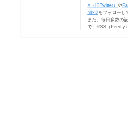
X（旧Twitter）
や
Fa
mixi2
をフォローし
また、毎日多数の
で、RSS（Feed