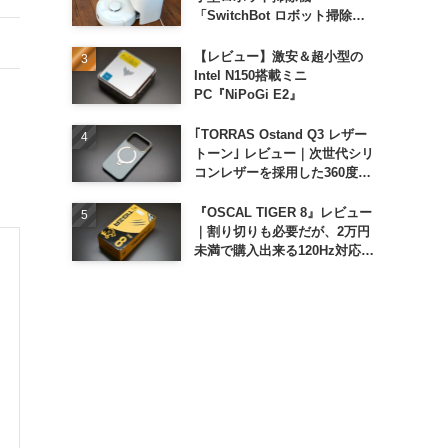
「SwitchBot ロボット掃除機
K11+」
【レビュー】激安＆超小型の
Intel N150搭載ミニ
PC『NiPoGi E2』
｢TORRAS Ostand Q3 レザー
トーン｣ レビュー｜次世代シリ
コンレザーを採用した360度回
転スタンド搭載ケース
『OSCAL TIGER 8』レビュー
｜割り切りも必要だが、2万円
未満で購入出来る120Hz対応大
画面スマホ