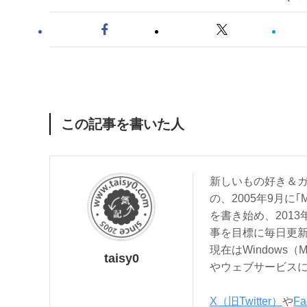
この記事を書いた人
新しいもの好き＆ガ
の、2005年9月に｢
を書き始め、201
事を目標に毎日更
現在はWindows（
taisy0
やウェブサービス
X（旧Twitter）
や
Fa