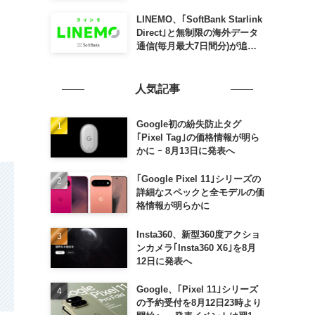
SLING mini for iPad mini」
発売
LINEMO、｢SoftBank Starlink
Direct｣と無制限の海外データ
通信(毎月最大7日間分)が追加
料金なしで利用可能に
人気記事
Google初の紛失防止タグ
｢Pixel Tag｣の価格情報が明ら
かに ｰ 8月13日に発表へ
｢Google Pixel 11｣シリーズの
詳細なスペックと全モデルの価
格情報が明らかに
Insta360、新型360度アクショ
ンカメラ｢Insta360 X6｣を8月
12日に発表へ
Google、｢Pixel 11｣シリーズ
の予約受付を8月12日23時より