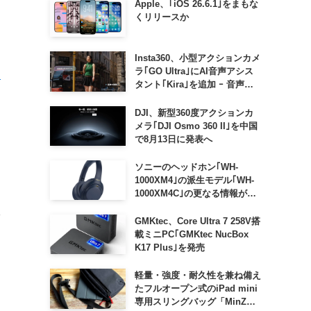
Apple、｢iOS 26.6.1｣をまもな
くリリースか
Insta360、小型アクションカメ
ラ｢GO Ultra｣にAI音声アシス
タ
タント｢Kira｣を追加 ｰ 音声で
質問したり、リアルタイム翻訳
などが利用可能に
DJI、新型360度アクションカ
メラ｢DJI Osmo 360 II｣を中国
で8月13日に発表へ
ソニーのヘッドホン｢WH-
1000XM4｣の派生モデル｢WH-
1000XM4C｣の更なる情報が明
らかに
ッ
GMKtec、Core Ultra 7 258V搭
載ミニPC｢GMKtec NucBox
K17 Plus｣を発売
軽量・強度・耐久性を兼ね備え
たフルオープン式のiPad mini
専用スリングバッグ「MinZ