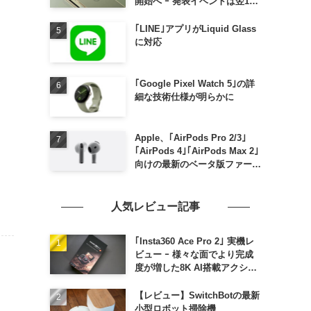
開始へ ｰ 発表イベントは翌13
日午前7時〜
｢LINE｣アプリがLiquid Glass
に対応
｢Google Pixel Watch 5｣の詳
細な技術仕様が明らかに
Apple、｢AirPods Pro 2/3｣
｢AirPods 4｣｢AirPods Max 2｣
向けの最新のベータ版ファーム
ウェア｢9A5336b｣を提供開始
人気レビュー記事
｢Insta360 Ace Pro 2｣ 実機レ
ビュー ｰ 様々な面でより完成
度が増した8K AI搭載アクショ
ンカメラ
【レビュー】SwitchBotの最新
小型ロボット掃除機