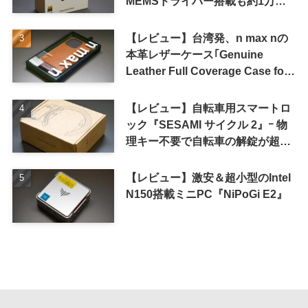
MEMSドライバー搭載も約1万円
の高コスパが特徴
【レビュー】台湾発、n max nの
本革レザーケース｢Genuine
Leather Full Coverage Case for
iPhone 16 Pro｣
【レビュー】自転車用スマートロ
ック『SESAMI サイクル 2』ｰ 物
理キー不要で自転車の解錠が超簡
単に
【レビュー】激安＆超小型のIntel
N150搭載ミニPC『NiPoGi E2』