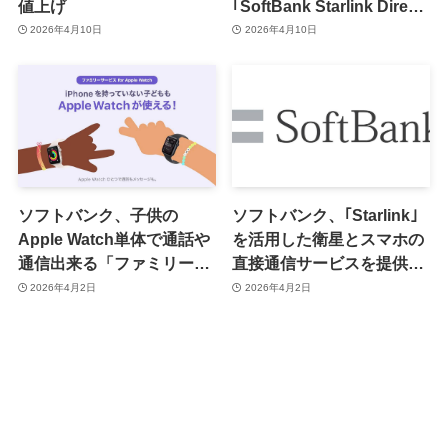
値上げ
｢SoftBank Starlink Direct｣
がスタート ｰ ｢LINE｣や
2026年4月10日
2026年4月10日
｢PayPay｣も利用可能に
ソフトバンク、子供の
ソフトバンク、｢Starlink｣
Apple Watch単体で通話や
を活用した衛星とスマホの
通信出来る「ファミリーサ
直接通信サービスを提供へ
ービス for Apple Watch」
ｰ 提供開始日などは後日案
2026年4月2日
2026年4月2日
を提供開始 ｰ 月額385円
内