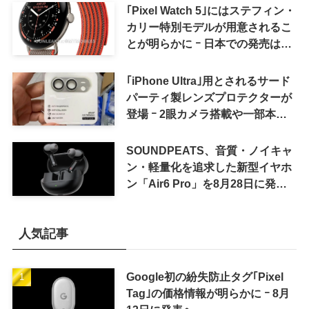
｢Pixel Watch 5｣にはステフィン・
カリー特別モデルが用意されるこ
とが明らかに ｰ 日本での発売は期
待しない方が良さそう
｢iPhone Ultra｣用とされるサード
パーティ製レンズプロテクターが
登場 ｰ 2眼カメラ搭載や一部本体
カラーを示唆
SOUNDPEATS、音質・ノイキャ
ン・軽量化を追求した新型イヤホ
ン「Air6 Pro」を8月28日に発売
へ
人気記事
Google初の紛失防止タグ｢Pixel
Tag｣の価格情報が明らかに ｰ 8月