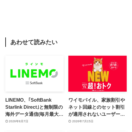
あわせて読みたい
LINEMO、｢SoftBank
ワイモバイル、家族割引や
Starlink Direct｣と無制限の
ネット回線とのセット割引
海外データ通信(毎月最大7
が適用されないユーザーも
日間分)が追加料金なしで利
おトクになる「超！おトク
2026年8月7日
2026年7月15日
用可能に
割」を7月17日より提供へ