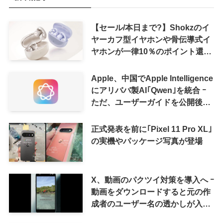
【セール/本日まで?】Shokzのイ
ヤーカフ型イヤホンや骨伝導式イ
ヤホンが一律10％のポイント還元
に
Apple、中国でApple Intelligence
にアリババ製AI｢Qwen｣を統合 ｰ
ただ、ユーザーガイドを公開後に
削除
正式発表を前に｢Pixel 11 Pro XL｣
の実機やパッケージ写真が登場
X、動画のパクツイ対策を導入へ ｰ
動画をダウンロードすると元の作
成者のユーザー名の透かしが入る
ように