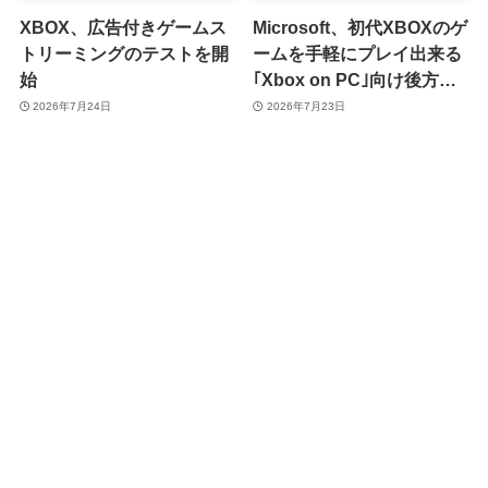
XBOX、広告付きゲームス
Microsoft、初代XBOXのゲ
トリーミングのテストを開
ームを手軽にプレイ出来る
始
｢Xbox on PC｣向け後方互
換性機能を発表
2026年7月24日
2026年7月23日