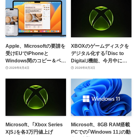
Apple、Microsoftの要請を
XBOXのゲームディスクを
受けEUでiPhoneと
デジタル化する｢Disc to
Windows間のコピー＆ペー
Digital｣機能、今月中に提
スト機能を提供へ
供開始か
2026年8月4日
2026年8月3日
Microsoft、｢Xbox Series
Microsoft、8GB RAM搭載
X|S｣を各3万円値上げ
PCでの｢Windows 11｣の動