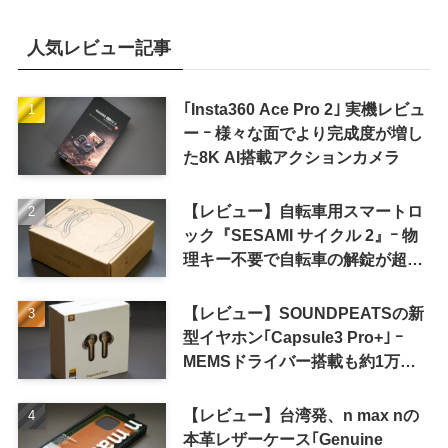
人気レビュー記事
｢Insta360 Ace Pro 2｣ 実機レビュ
ー ｰ 様々な面でより完成度が増し
た8K AI搭載アクションカメラ
【レビュー】自転車用スマートロ
ック『SESAMI サイクル 2』ｰ 物
理キー不要で自転車の解錠が超簡
単に
【レビュー】SOUNDPEATSの新
型イヤホン｢Capsule3 Pro+｣ ｰ
MEMSドライバー搭載も約1万円
の高コスパが特徴
【レビュー】台湾発、n max nの
本革レザーケース｢Genuine