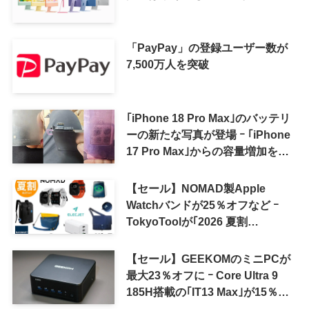
「PayPay」の登録ユーザー数が
7,500万人を突破
｢iPhone 18 Pro Max｣のバッテリ
ーの新たな写真が登場 ｰ ｢iPhone
17 Pro Max｣からの容量増加を確
認
【セール】NOMAD製Apple
Watchバンドが25％オフなど ｰ
TokyoToolが｢2026 夏割
SUMMER SALE｣を開催中
【セール】GEEKOMのミニPCが
最大23％オフに ｰ Core Ultra 9
185H搭載の｢IT13 Max｣が15％オ
フなど