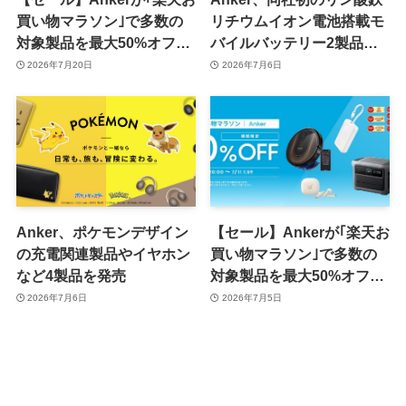
買い物マラソン｣で多数の
リチウムイオン電池搭載モ
対象製品を最大50%オフで
バイルバッテリー2製品を
販売するセールを開催中
含む14製品をセブン-イレ
2026年7月20日
2026年7月6日
（7月26日まで）
ブンで販売へ
Anker、ポケモンデザイン
【セール】Ankerが｢楽天お
の充電関連製品やイヤホン
買い物マラソン｣で多数の
など4製品を発売
対象製品を最大50%オフで
販売するセールを開催中
2026年7月6日
2026年7月5日
（7月11日まで）