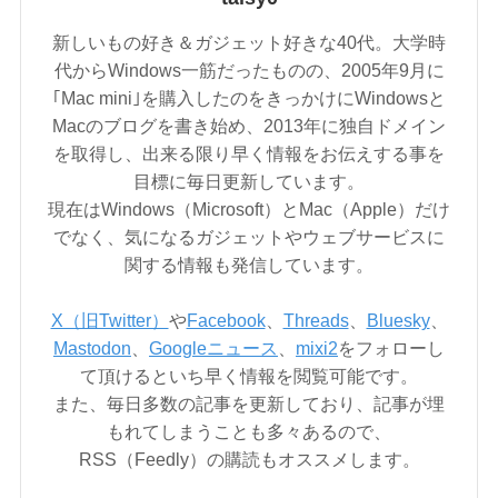
新しいもの好き＆ガジェット好きな40代。大学時
代からWindows一筋だったものの、2005年9月に
｢Mac mini｣を購入したのをきっかけにWindowsと
Macのブログを書き始め、2013年に独自ドメイン
を取得し、出来る限り早く情報をお伝えする事を
目標に毎日更新しています。
現在はWindows（Microsoft）とMac（Apple）だけ
でなく、気になるガジェットやウェブサービスに
関する情報も発信しています。
X（旧Twitter）
や
Facebook
、
Threads
、
Bluesky
、
Mastodon
、
Googleニュース
、
mixi2
をフォローし
て頂けるといち早く情報を閲覧可能です。
また、毎日多数の記事を更新しており、記事が埋
もれてしまうことも多々あるので、
RSS（Feedly）の購読もオススメします。