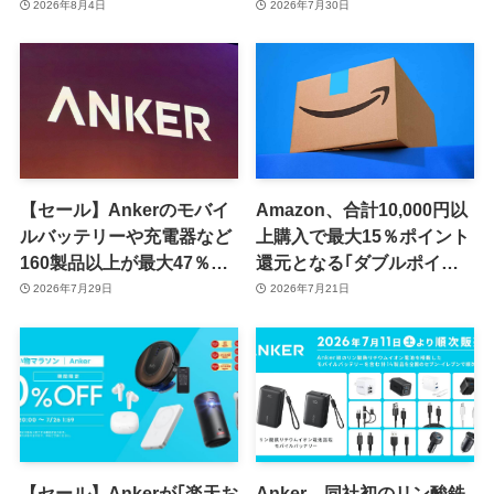
販売するセールを開催中
バッテリー｢Anker Nano
2026年8月4日
2026年7月30日
（8月11日まで）
Power Bank (MagGo,
Plus)｣の一般販売を開始
【セール】Ankerのモバイ
Amazon、合計10,000円以
ルバッテリーや充電器など
上購入で最大15％ポイント
160製品以上が最大47％オ
還元となる｢ダブルポイン
フに
ト Rush｣キャンペーンを開
2026年7月29日
2026年7月21日
催中 ｰ Anker製品が複数対
象に
【セール】Ankerが｢楽天お
Anker、同社初のリン酸鉄