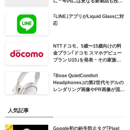
に ｰ 年内には更なる新製品も投入
へ
｢LINE｣アプリがLiquid Glassに対
応
NTTドコモ、5歳〜15歳向けの料
金プラン｢ドコモ スマホデビュー
プラン U15｣を発表 ｰ その家族が
おトクになる｢ドコモ 親子割｣も
｢Bose QuietComfort
Headphones｣の第2世代モデルの
レンダリング画像やPR画像が流出
ｰ まもなく発表か
人気記事
Google初の紛失防止タグ｢Pixel