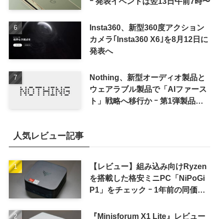
ｰ 発表イベントは翌13日午前7時〜
Insta360、新型360度アクション
カメラ｢Insta360 X6｣を8月12日に
発表へ
Nothing、新型オーディオ製品と
ウェアラブル製品で「AIファース
ト」戦略へ移行か ｰ 第1弾製品は
8〜9月に順次発表との情報
人気レビュー記事
【レビュー】組み込み向けRyzen
を搭載した格安ミニPC「NiPoGi
P1」をチェック ｰ 1年前の同価格
帯モデルより高性能
『Minisforum X1 Lite』レビュー